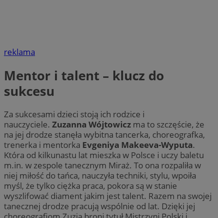
reklama
Mentor i talent – klucz do
sukcesu
Za sukcesami dzieci stoją ich rodzice i
nauczyciele.
Zuzanna Wójtowicz
ma to szczęście, że
na jej drodze stanęła wybitna tancerka, choreografka,
trenerka i mentorka
Evgeniya Makeeva-Wyputa
.
Która od kilkunastu lat mieszka w Polsce i uczy baletu
m.in. w zespole tanecznym Miraż. To ona rozpaliła w
niej miłość do tańca, nauczyła techniki, stylu, wpoiła
myśl, że tylko ciężka praca, pokora są w stanie
wyszlifować diament jakim jest talent. Razem na swojej
tanecznej drodze pracują wspólnie od lat. Dzięki jej
choreografiom Zuzia broni tytuł Mistrzyni Polski i