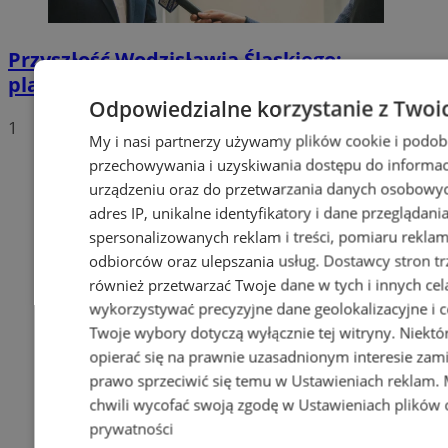
Przyszłość Wodzisławia Śląskiego:
planowane inwestycje na 2025 rok
Odpowiedzialne korzystanie z Twoi
1
My i nasi partnerzy używamy plików cookie i podob
przechowywania i uzyskiwania dostępu do informac
urządzeniu oraz do przetwarzania danych osobowych
adres IP, unikalne identyfikatory i dane przeglądani
spersonalizowanych reklam i treści, pomiaru reklam i
odbiorców oraz ulepszania usług.
Dostawcy stron tr
również przetwarzać Twoje dane w tych i innych cel
wykorzystywać precyzyjne dane geolokalizacyjne i c
Twoje wybory dotyczą wyłącznie tej witryny. Niekt
opierać się na prawnie uzasadnionym interesie zami
prawo sprzeciwić się temu w
Ustawieniach reklam
.
chwili wycofać swoją zgodę w
Ustawieniach plików 
prywatności