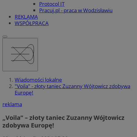
Protocol IT
Pracuj.pl - praca w Wodzisławiu
REKLAMA
WSPÓŁPRACA
Wiadomości lokalne
"Voila" - złoty taniec Zuzanny Wójtowicz zdobywa
Europę!
reklama
„Voila” – złoty taniec Zuzanny Wójtowicz
zdobywa Europę!