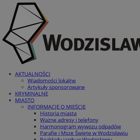
AKTUALNOŚCI
Wiadomości lokalne
Artykuły sponsorowane
KRYMINALNE
MIASTO
INFORMACJE O MIEŚCIE
Historia miasta
Ważne adresy i telefony
Harmonogram wywozu odpadów
Parafie i Msze Święte w Wodzisławiu
Rozkłady jazdy w Wodzisławiu