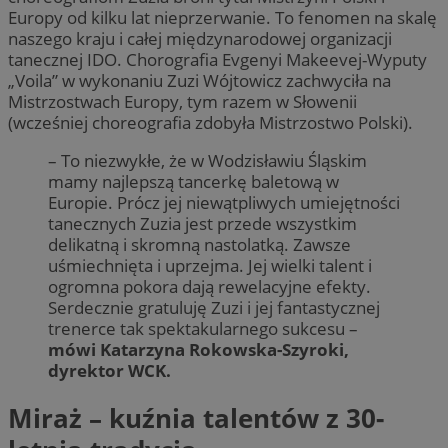
Europy od kilku lat nieprzerwanie. To fenomen na skalę
naszego kraju i całej międzynarodowej organizacji
tanecznej IDO. Chorografia Evgenyi Makeevej-Wyputy
„Voila” w wykonaniu Zuzi Wójtowicz zachwyciła na
Mistrzostwach Europy, tym razem w Słowenii
(wcześniej choreografia zdobyła Mistrzostwo Polski).
– To niezwykłe, że w Wodzisławiu Śląskim
mamy najlepszą tancerkę baletową w
Europie. Prócz jej niewątpliwych umiejętności
tanecznych Zuzia jest przede wszystkim
delikatną i skromną nastolatką. Zawsze
uśmiechnięta i uprzejma. Jej wielki talent i
ogromna pokora dają rewelacyjne efekty.
Serdecznie gratuluję Zuzi i jej fantastycznej
trenerce tak spektakularnego sukcesu –
mówi Katarzyna Rokowska-Szyroki,
dyrektor WCK.
Miraż – kuźnia talentów z 30-