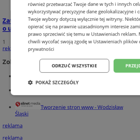
również przetwarzać Twoje dane w tych i innych cel
wykorzystywać precyzyjne dane geolokalizacyjne i c
Twoje wybory dotyczą wyłącznie tej witryny. Niekt
Zatrzymano 35-latka związanego ze sprawą
opierać się na prawnie uzasadnionym interesie zami
o usiłowanie zabójstwa!
prawo sprzeciwić się temu w
Ustawieniach reklam
.
chwili wycofać swoją zgodę w
Ustawieniach plików 
1
reklama
prywatności
Zobacz również
ODRZUĆ WSZYSTKIE
PRZEJ
Wiadomości kryminalne w Wodzisławiu
POKAŻ SZCZEGÓŁY
Wiadomości lokalne
Niezbędne
Wydajność
Targetowani
Tworzenie stron www - Wodzisław
Śląski
Niesklasyfikowane
reklama
reklama