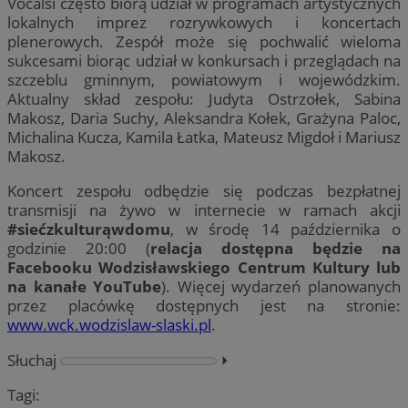
Vocalsi często biorą udział w programach artystycznych
lokalnych imprez rozrywkowych i koncertach
plenerowych. Zespół może się pochwalić wieloma
sukcesami biorąc udział w konkursach i przeglądach na
szczeblu gminnym, powiatowym i wojewódzkim.
Aktualny skład zespołu: Judyta Ostrzołek, Sabina
Makosz, Daria Suchy, Aleksandra Kołek, Grażyna Paloc,
Michalina Kucza, Kamila Łatka, Mateusz Migdoł i Mariusz
Makosz.
Koncert zespołu odbędzie się podczas bezpłatnej
transmisji na żywo w internecie w ramach akcji
#siećzkulturąwdomu
, w środę 14 października o
godzinie 20:00 (
relacja dostępna będzie na
Facebooku Wodzisławskiego Centrum Kultury lub
na kanałe YouTube
). Więcej wydarzeń planowanych
przez placówkę dostępnych jest na stronie:
www.wck.wodzislaw-slaski.pl
.
Słuchaj
⏵︎
Tagi: