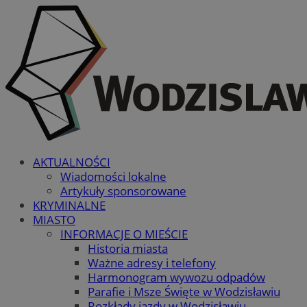
AKTUALNOŚCI
Wiadomości lokalne
Artykuły sponsorowane
KRYMINALNE
MIASTO
INFORMACJE O MIEŚCIE
Historia miasta
Ważne adresy i telefony
Harmonogram wywozu odpadów
Parafie i Msze Święte w Wodzisławiu
Rozkłady jazdy w Wodzisławiu