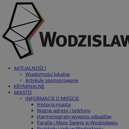
AKTUALNOŚCI
Wiadomości lokalne
Artykuły sponsorowane
KRYMINALNE
MIASTO
INFORMACJE O MIEŚCIE
Historia miasta
Ważne adresy i telefony
Harmonogram wywozu odpadów
Parafie i Msze Święte w Wodzisławiu
Rozkłady jazdy w Wodzisławiu