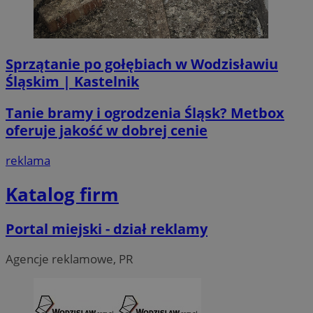
Sprzątanie po gołębiach w Wodzisławiu
Śląskim | Kastelnik
CookieScriptConsent
4 tygodni
CookieScript
wodzislaw.com.pl
Tanie bramy i ogrodzenia Śląsk? Metbox
oferuje jakość w dobrej cenie
reklama
Katalog firm
Portal miejski - dział reklamy
VISITOR_PRIVACY_METADATA
5 miesi
YouTube
tygod
.youtube.com
Agencje reklamowe, PR