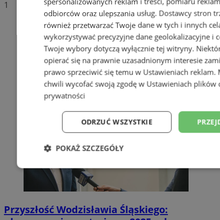
spersonalizowanych reklam i treści, pomiaru reklam i
1
odbiorców oraz ulepszania usług.
Dostawcy stron tr
również przetwarzać Twoje dane w tych i innych cel
wykorzystywać precyzyjne dane geolokalizacyjne i c
Twoje wybory dotyczą wyłącznie tej witryny. Niekt
opierać się na prawnie uzasadnionym interesie zami
prawo sprzeciwić się temu w
Ustawieniach reklam
.
chwili wycofać swoją zgodę w
Ustawieniach plików 
prywatności
ODRZUĆ WSZYSTKIE
PRZEJ
POKAŻ SZCZEGÓŁY
Niezbędne
Wydajność
Targetowani
Przyszłość Wodzisławia Śląskiego:
Niesklasyfikowane