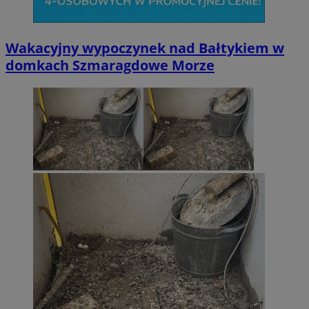
Wakacyjny wypoczynek nad Bałtykiem w
li_gc
5 miesi
LinkedIn
domkach Szmaragdowe Morze
tygod
Corporation
.linkedin.com
__Secure-ROLLOUT_TOKEN
.youtube.com
5 miesi
tygod