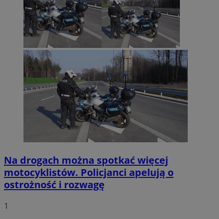
Na drogach można spotkać więcej
motocyklistów. Policjanci apelują o
ostrożność i rozwagę
1