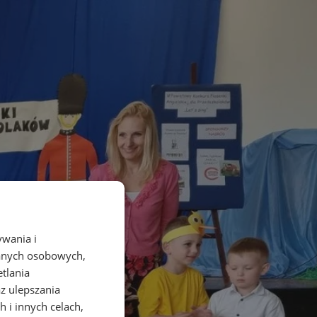
ywania i
danych osobowych,
etlania
az ulepszania
 i innych celach,