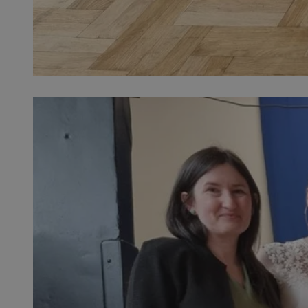
QeSessID
SessID
MvSessID
INGRESSCOOKIE
euds
__cf_bm
li_gc
__Secure-ROLLOU