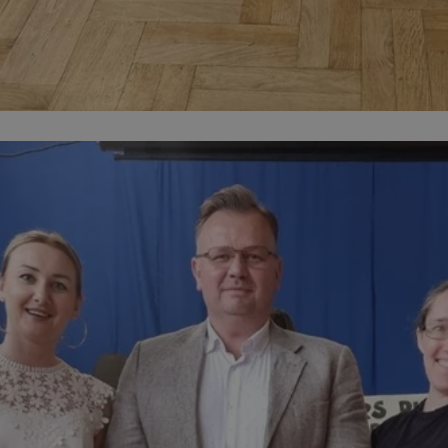
wodzislaw.com.pl
1 rok
Ten plik cookie przechowuje id
wodzislaw.com.pl
1 rok
Ten plik cookie przechowuje id
wodzislaw.com.pl
1 rok
Ten plik cookie przechowuje id
Sesja
Rejestruje, który klaster serw
NGINX Inc.
gościa. Jest to używane w kont
bh.contextweb.com
równoważenia obciążenia w ce
doświadczenia użytkownika.
.rfihub.com
Sesja
Ten plik cookie jest używany
zgody użytkownika w odniesie
śledzenia. Zazwyczaj rejestruj
zdecydował się na usługi śledz
29 minut 55
Ten plik cookie służy do rozróż
Cloudflare Inc.
sekund
botów. Jest to korzystne dla s
.temu.com
ponieważ umożliwia tworzeni
na temat korzystania z jej wit
Google Privacy Policy
5 miesięcy 4
Służy do przechowywania zgod
LinkedIn
tygodnie
używanie plików cookie do in
Corporation
.linkedin.com
T_TOKEN
.youtube.com
5 miesięcy 4
używane przez Google do zarz
tygodnie
wdrażaniem i testowaniem now
usług. Służy do kontrolowani
użytkowników do eksperyment
funkcji w różnych usługach Goo
oznaczone jako "secure", co o