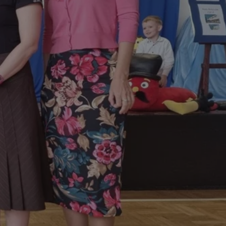
ctwem bezpiecznych
 tym samym
nych danych.
rzez usługę Cookie-
preferencji
 na pliki cookie.
ookie Cookie-
nformacje o zgodzie
ncjach dotyczących
ia z witryny.
olityki prywatności
ich przestrzeganie
temu użytkownik nie
woich preferencji,
 z regulacjami
 identyfikatora
 i przechowywania
ia interakcji