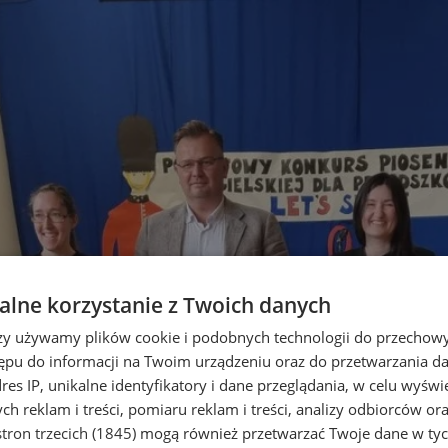
lne korzystanie z Twoich danych
rzy używamy plików cookie i podobnych technologii do przechow
ępu do informacji na Twoim urządzeniu oraz do przetwarzania 
dres IP, unikalne identyfikatory i dane przeglądania, w celu wyświ
h reklam i treści, pomiaru reklam i treści, analizy odbiorców or
tron trzecich (1845)
mogą również przetwarzać Twoje dane w tych