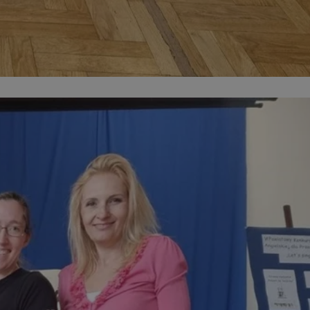
entyfikator sesji.
entyfikator sesji.
entyfikator sesji.
erów obsługuje
ekście
lu optymalizacji
 do przechowywania
niu do usług
e, czy użytkownik
enia lub reklamy.
niania ludzi i
trony internetowej,
e ważnych raportów
ryny internetowej.
y gościa na
nych celów
ądzania
ych funkcji oraz
a dostępu
alnych wersji
gle. Jest
znacza, że może być