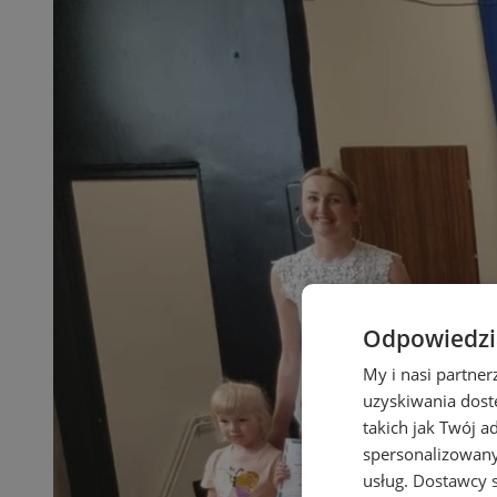
Odpowiedzia
My i nasi partne
uzyskiwania dost
takich jak Twój a
spersonalizowanyc
usług.
Dostawcy s