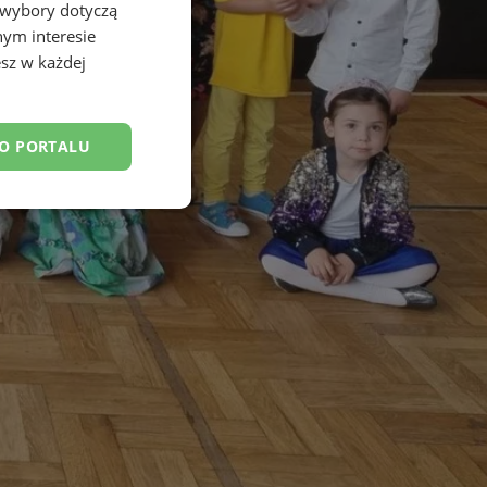
 wybory dotyczą
nym interesie
sz w każdej
DO PORTALU
esklasyfikowane
ane
owanie użytkownika i
j.