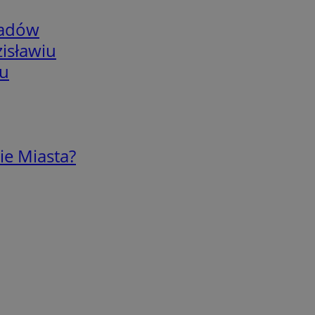
adów
isławiu
iu
ie Miasta?