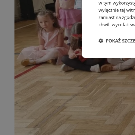
w tym wykorzysty
wyłącznie tej wi
zamiast na zgodz
chwili wycofać s
POKAŻ SZCZ
Niezbędne
Ni
Niezbędne pliki cook
zarządzanie kontem. 
Nazwa