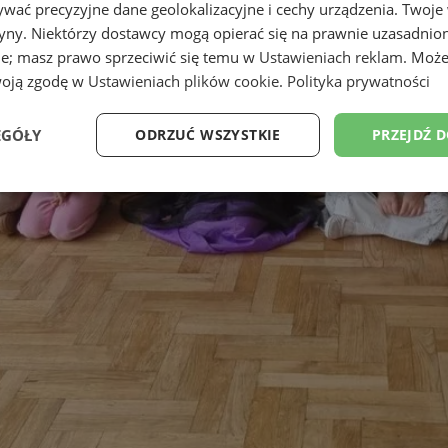
wać precyzyjne dane geolokalizacyjne i cechy urządzenia. Twoje
tryny. Niektórzy dostawcy mogą opierać się na prawnie uzasadnio
ie; masz prawo sprzeciwić się temu w
Ustawieniach reklam
. Może
woją zgodę w
Ustawieniach plików cookie
.
Polityka prywatności
EGÓŁY
ODRZUĆ WSZYSTKIE
PRZEJDŹ 
Wydajność
Targetowanie
Funkcjonalność
Ni
ezbędne
Wydajność
Targetowanie
Funkcjonalność
Niesklasyfikow
ie umożliwiają korzystanie z podstawowych funkcji strony internetowej, takich jak log
Bez niezbędnych plików cookie nie można prawidłowo korzystać ze strony internetowe
Okres
Provider
/
Domena
Opis
przechowywania