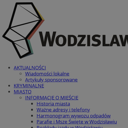
AKTUALNOŚCI
Wiadomości lokalne
Artykuły sponsorowane
KRYMINALNE
MIASTO
INFORMACJE O MIEŚCIE
Historia miasta
Ważne adresy i telefony
Harmonogram wywozu odpadów
Parafie i Msze Święte w Wodzisławiu
Rozkłady jazdy w Wodzisławiu