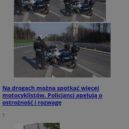
Na drogach można spotkać więcej
motocyklistów. Policjanci apelują o
ostrożność i rozwagę
1