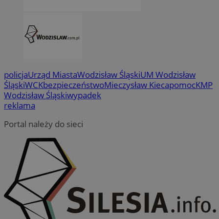
policja
Urząd Miasta
Wodzisław Śląski
UM Wodzisław
Śląski
WCK
bezpieczeństwo
Mieczysław Kieca
pomoc
KMP
Wodzisław Śląski
wypadek
reklama
Portal należy do sieci