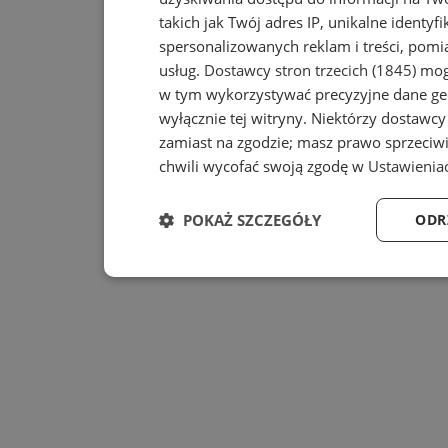
takich jak Twój adres IP, unikalne identyf
spersonalizowanych reklam i treści, pomia
usług.
Dostawcy stron trzecich (1845)
mogą
w tym wykorzystywać precyzyjne dane geo
wyłącznie tej witryny. Niektórzy dostawc
zamiast na zgodzie; masz prawo sprzeciw
chwili wycofać swoją zgodę w
Ustawienia
POKAŻ SZCZEGÓŁY
ODR
Niezbędne
Wydajność
Niezbędne
Wydajność
Ta