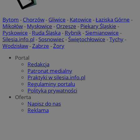
Bytom
-
Chorzów
-
Gliwice
-
Katowice
-
Łaziska Górne
-
Mikołów
-
Mysłowice
-
Orzesze
-
Piekary Śląskie
-
Pyskowice
-
Ruda Śląska
-
Rybnik
-
Siemianowice
-
Silesia.info.pl
-
Sosnowiec
-
Świętochłowice
-
Tychy
-
Wodzisław
-
Zabrze
-
Żory
Portal
Redakcja
Patronat medialny
Praktyki w silesia.info.pl
Regulaminy portalu
Polityka prywatności
Oferta
Napisz do nas
Reklama