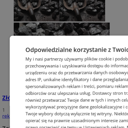
Odpowiedzialne korzystanie z Twoi
My i nasi partnerzy używamy plików cookie i podob
przechowywania i uzyskiwania dostępu do informac
urządzeniu oraz do przetwarzania danych osobowych
adres IP, unikalne identyfikatory i dane przeglądani
spersonalizowanych reklam i treści, pomiaru reklam i
odbiorców oraz ulepszania usług.
Dostawcy stron tr
Złóż wniosek o dodatek węglowy
również przetwarzać Twoje dane w tych i innych cel
wykorzystywać precyzyjne dane geolokalizacyjne i c
1
Twoje wybory dotyczą wyłącznie tej witryny. Niekt
reklama
opierać się na prawnie uzasadnionym interesie zami
prawo sprzeciwić się temu w
Ustawieniach reklam
.