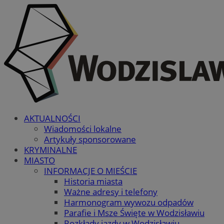
AKTUALNOŚCI
Wiadomości lokalne
Artykuły sponsorowane
KRYMINALNE
MIASTO
INFORMACJE O MIEŚCIE
Historia miasta
Ważne adresy i telefony
Harmonogram wywozu odpadów
Parafie i Msze Święte w Wodzisławiu
Rozkłady jazdy w Wodzisławiu