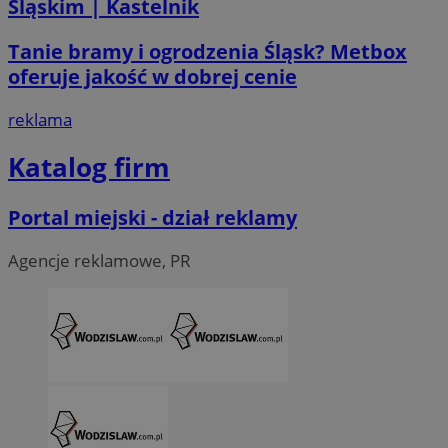
Śląskim | Kastelnik
__Secure-ROLLOUT_TOKEN
.youtube.com
5 miesi
Tanie bramy i ogrodzenia Śląsk? Metbox
tygod
oferuje jakość w dobrej cenie
reklama
Katalog firm
Portal miejski - dział reklamy
Agencje reklamowe, PR
CookieScriptConsent
4 tygodni
CookieScript
wodzislaw.com.pl