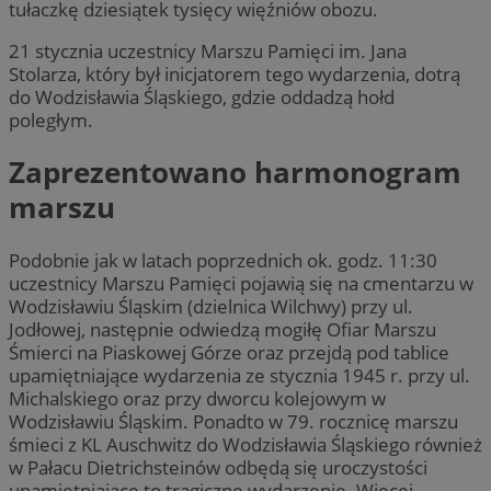
tułaczkę dziesiątek tysięcy więźniów obozu.
21 stycznia uczestnicy Marszu Pamięci im. Jana
Stolarza, który był inicjatorem tego wydarzenia, dotrą
do Wodzisławia Śląskiego, gdzie oddadzą hołd
poległym.
Zaprezentowano harmonogram
marszu
Podobnie jak w latach poprzednich ok. godz. 11:30
uczestnicy Marszu Pamięci pojawią się na cmentarzu w
Wodzisławiu Śląskim (dzielnica Wilchwy) przy ul.
Jodłowej, następnie odwiedzą mogiłę Ofiar Marszu
Śmierci na Piaskowej Górze oraz przejdą pod tablice
upamiętniające wydarzenia ze stycznia 1945 r. przy ul.
Michalskiego oraz przy dworcu kolejowym w
Wodzisławiu Śląskim. Ponadto w 79. rocznicę marszu
śmieci z KL Auschwitz do Wodzisławia Śląskiego również
w Pałacu Dietrichsteinów odbędą się uroczystości
upamiętniające to tragiczne wydarzenie. Więcej