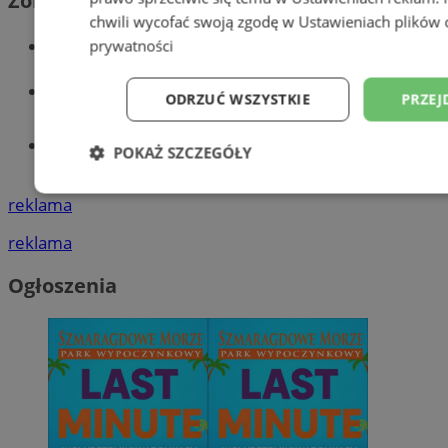
Zobacz również
chwili wycofać swoją zgodę w
Ustawieniach plików 
Wiadomości kryminalne w Wodzisławiu
prywatności
Wiadomości lokalne
ODRZUĆ WSZYSTKIE
PRZEJ
Tworzenie stron www - Wodzisław
POKAŻ SZCZEGÓŁY
Śląski
Niezbędne
Wydajność
Targetowani
reklama
reklama
Niesklasyfikowane
Ogłoszenia
Niezbędne
Wydajność
Targetowanie
Funkcjonalno