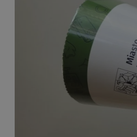
QeSessID
SessID
MvSessID
INGRESSCOOKIE
euds
__cf_bm
li_gc
__Secure-ROLLOU