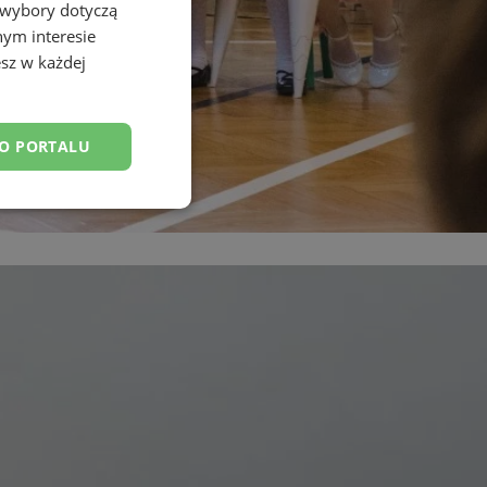
 wybory dotyczą
nym interesie
sz w każdej
DO PORTALU
esklasyfikowane
ane
owanie użytkownika i
j.