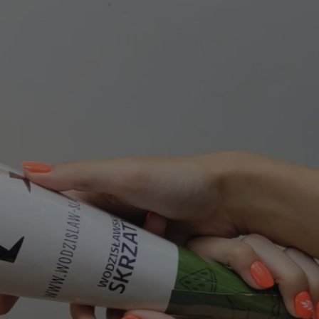
entyfikator sesji.
entyfikator sesji.
entyfikator sesji.
erów obsługuje
ekście
lu optymalizacji
 do przechowywania
niu do usług
e, czy użytkownik
enia lub reklamy.
niania ludzi i
trony internetowej,
e ważnych raportów
ryny internetowej.
y gościa na
nych celów
ądzania
ych funkcji oraz
a dostępu
alnych wersji
gle. Jest
znacza, że może być