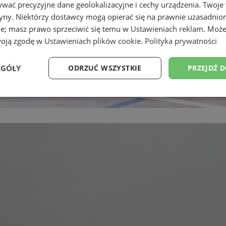
wać precyzyjne dane geolokalizacyjne i cechy urządzenia. Twoje
tryny. Niektórzy dostawcy mogą opierać się na prawnie uzasadnio
ie; masz prawo sprzeciwić się temu w
Ustawieniach reklam
. Może
woją zgodę w
Ustawieniach plików cookie
.
Polityka prywatności
EGÓŁY
ODRZUĆ WSZYSTKIE
PRZEJDŹ 
Wydajność
Targetowanie
Funkcjonalność
Ni
ezbędne
Wydajność
Targetowanie
Funkcjonalność
Niesklasyfikow
ie umożliwiają korzystanie z podstawowych funkcji strony internetowej, takich jak log
Bez niezbędnych plików cookie nie można prawidłowo korzystać ze strony internetowe
Okres
Provider
/
Domena
Opis
przechowywania