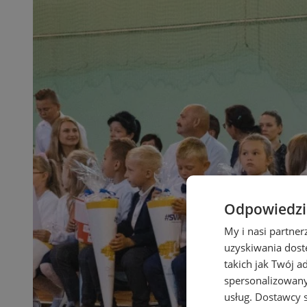
Odpowiedzia
My i nasi partne
uzyskiwania dost
takich jak Twój a
spersonalizowanyc
usług.
Dostawcy s