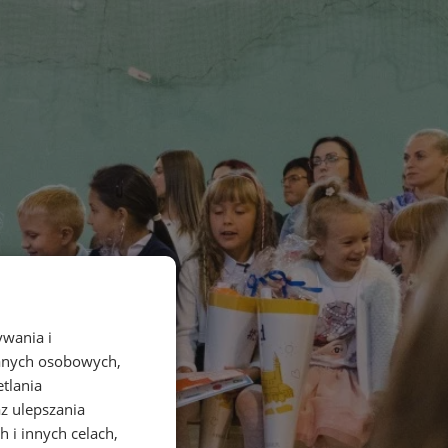
ywania i
danych osobowych,
etlania
az ulepszania
 i innych celach,