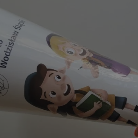
wodzislaw.com.pl
1 rok
Ten plik cookie przechowuje id
wodzislaw.com.pl
1 rok
Ten plik cookie przechowuje id
wodzislaw.com.pl
1 rok
Ten plik cookie przechowuje id
Sesja
Rejestruje, który klaster serw
NGINX Inc.
gościa. Jest to używane w kont
bh.contextweb.com
równoważenia obciążenia w ce
doświadczenia użytkownika.
.rfihub.com
Sesja
Ten plik cookie jest używany
zgody użytkownika w odniesie
śledzenia. Zazwyczaj rejestruj
zdecydował się na usługi śledz
29 minut 55
Ten plik cookie służy do rozróż
Cloudflare Inc.
sekund
botów. Jest to korzystne dla s
.temu.com
ponieważ umożliwia tworzeni
na temat korzystania z jej wit
Google Privacy Policy
5 miesięcy 4
Służy do przechowywania zgod
LinkedIn
tygodnie
używanie plików cookie do in
Corporation
.linkedin.com
T_TOKEN
.youtube.com
5 miesięcy 4
używane przez Google do zarz
tygodnie
wdrażaniem i testowaniem now
usług. Służy do kontrolowani
użytkowników do eksperyment
funkcji w różnych usługach Goo
oznaczone jako "secure", co o