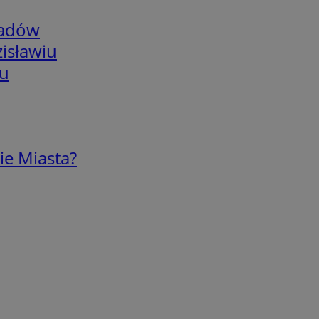
adów
isławiu
iu
ie Miasta?