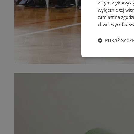
w tym wykorzysty
wyłącznie tej wi
zamiast na zgodz
chwili wycofać s
POKAŻ SZCZ
Niezbędne
Ni
Niezbędne pliki cook
zarządzanie kontem. 
Nazwa