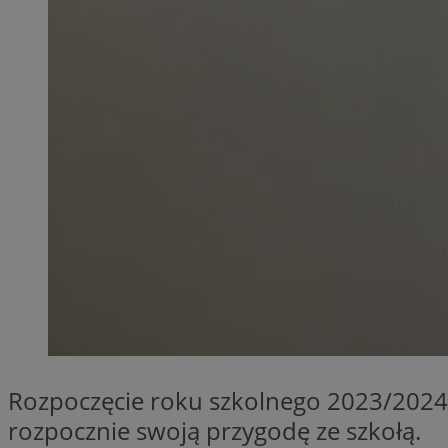
CookieScriptConse
VISITOR_PRIVACY_
suid
Rozpoczęcie roku szkolnego 2023/2024 
Nazwa
Pro
Nazwa
Nazwa
Do
rozpocznie swoją przygodę ze szkołą.
Nazwa
ustat_bzgfew1atv22
sa-user-id
google_push
.bi