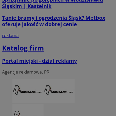
Śląskim | Kastelnik
li_gc
5 miesi
LinkedIn
Tanie bramy i ogrodzenia Śląsk? Metbox
tygod
Corporation
.linkedin.com
oferuje jakość w dobrej cenie
reklama
__Secure-ROLLOUT_TOKEN
.youtube.com
5 miesi
tygod
Katalog firm
Portal miejski - dział reklamy
Agencje reklamowe, PR