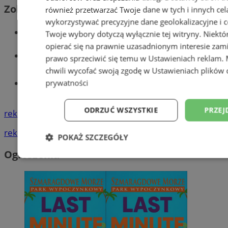
Zobacz również
również przetwarzać Twoje dane w tych i innych cel
wykorzystywać precyzyjne dane geolokalizacyjne i c
Wiadomości kryminalne w Wodzisławiu
Twoje wybory dotyczą wyłącznie tej witryny. Niekt
opierać się na prawnie uzasadnionym interesie zami
Wiadomości lokalne
prawo sprzeciwić się temu w
Ustawieniach reklam
.
chwili wycofać swoją zgodę w
Ustawieniach plików 
Tworzenie stron www - Wodzisław
prywatności
Śląski
ODRZUĆ WSZYSTKIE
PRZEJ
reklama
reklama
POKAŻ SZCZEGÓŁY
Ogłoszenia
Niezbędne
Wydajność
Targetowani
Niesklasyfikowane