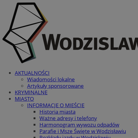
AKTUALNOŚCI
Wiadomości lokalne
Artykuły sponsorowane
KRYMINALNE
MIASTO
INFORMACJE O MIEŚCIE
Historia miasta
Ważne adresy i telefony
Harmonogram wywozu odpadów
Parafie i Msze Święte w Wodzisławiu
Rozkłady jazdy w Wodzisławiu