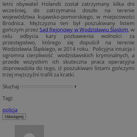
letni obywatel Holandii został zatrzymany kilka dni
wcześniej, do zatrzymania doszło na terenie
województwa kujawsko-pomorskiego, w miejscowości
Brodnica. Mężczyzna ten był poszukiwany listem
gończym przez
Sąd Rejonowy w Wodzisławiu Śląskim
, w
celu odbycia kary pozbawienia wolności za
przestępstwo, którego się dopuścił na terenie
Wodzisławia Śląskiego, w 2014 roku. Policyjna intuicja i
ogromna cierpliwość wodzisławskich kryminalnych, a
przede wszystkim ich skuteczna praca operacyjna
doprowadziła do tego, iż poszukiwani listami gończymi
trzej mężczyźni trafili za kratki.
Słuchaj
⏵︎
Tagi:
policja
Udostępnij