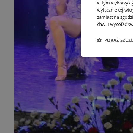
w tym wykorzysty
wyłącznie tej wi
zamiast na zgodz
chwili wycofać s
POKAŻ SZCZ
Niezbędne
Ni
Niezbędne pliki cook
zarządzanie kontem. 
Nazwa