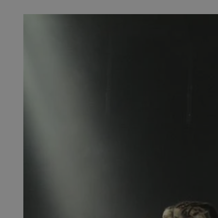
QeSessID
SessID
MvSessID
INGRESSCOOKIE
euds
__cf_bm
li_gc
__Secure-ROLLOU