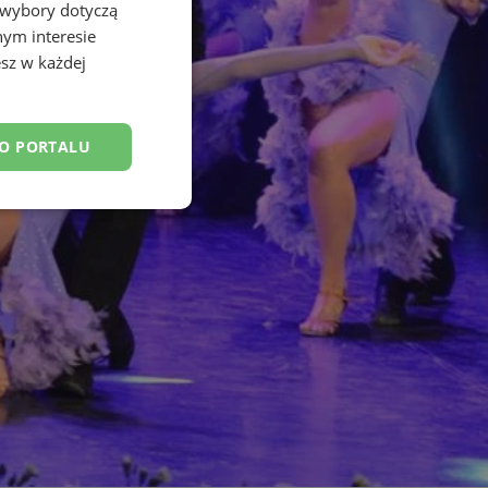
 wybory dotyczą
nym interesie
sz w każdej
DO PORTALU
esklasyfikowane
ane
owanie użytkownika i
j.