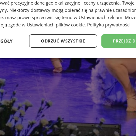
wać precyzyjne dane geolokalizacyjne i cechy urządzenia. Twoje
tryny. Niektórzy dostawcy mogą opierać się na prawnie uzasadnio
ie; masz prawo sprzeciwić się temu w
Ustawieniach reklam
. Może
woją zgodę w
Ustawieniach plików cookie
.
Polityka prywatności
EGÓŁY
ODRZUĆ WSZYSTKIE
PRZEJDŹ 
Wydajność
Targetowanie
Funkcjonalność
Ni
ezbędne
Wydajność
Targetowanie
Funkcjonalność
Niesklasyfikow
ie umożliwiają korzystanie z podstawowych funkcji strony internetowej, takich jak log
Bez niezbędnych plików cookie nie można prawidłowo korzystać ze strony internetowe
Okres
Provider
/
Domena
Opis
przechowywania