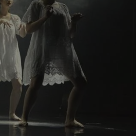
ctwem bezpiecznych
 tym samym
nych danych.
rzez usługę Cookie-
preferencji
 na pliki cookie.
ookie Cookie-
nformacje o zgodzie
ncjach dotyczących
ia z witryny.
olityki prywatności
ich przestrzeganie
temu użytkownik nie
woich preferencji,
 z regulacjami
 identyfikatora
 i przechowywania
ia interakcji