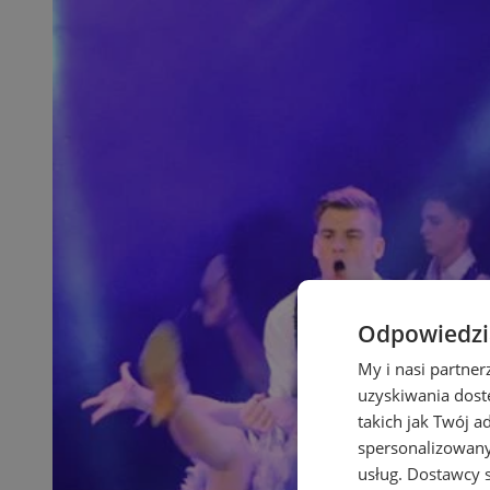
Odpowiedzia
My i nasi partne
uzyskiwania dost
takich jak Twój a
spersonalizowanyc
usług.
Dostawcy s