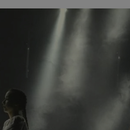
wodzislaw.com.pl
1 rok
Ten plik cookie przechowuje id
wodzislaw.com.pl
1 rok
Ten plik cookie przechowuje id
wodzislaw.com.pl
1 rok
Ten plik cookie przechowuje id
Sesja
Rejestruje, który klaster serw
NGINX Inc.
gościa. Jest to używane w kont
bh.contextweb.com
równoważenia obciążenia w ce
doświadczenia użytkownika.
.rfihub.com
Sesja
Ten plik cookie jest używany
zgody użytkownika w odniesie
śledzenia. Zazwyczaj rejestruj
zdecydował się na usługi śledz
29 minut 55
Ten plik cookie służy do rozróż
Cloudflare Inc.
sekund
botów. Jest to korzystne dla s
.temu.com
ponieważ umożliwia tworzeni
na temat korzystania z jej wit
Google Privacy Policy
5 miesięcy 4
Służy do przechowywania zgod
LinkedIn
tygodnie
używanie plików cookie do in
Corporation
.linkedin.com
T_TOKEN
.youtube.com
5 miesięcy 4
używane przez Google do zarz
tygodnie
wdrażaniem i testowaniem now
usług. Służy do kontrolowani
użytkowników do eksperyment
funkcji w różnych usługach Goo
oznaczone jako "secure", co o