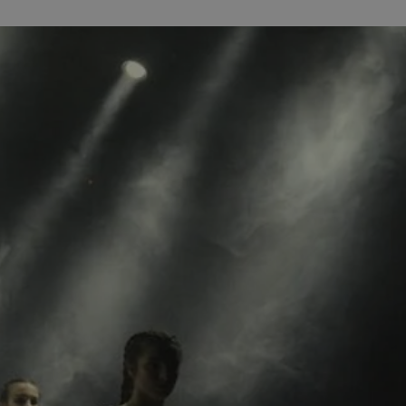
entyfikator sesji.
entyfikator sesji.
entyfikator sesji.
erów obsługuje
ekście
lu optymalizacji
 do przechowywania
niu do usług
e, czy użytkownik
enia lub reklamy.
niania ludzi i
trony internetowej,
e ważnych raportów
ryny internetowej.
y gościa na
nych celów
ądzania
ych funkcji oraz
a dostępu
alnych wersji
gle. Jest
znacza, że może być