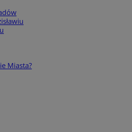
adów
isławiu
iu
ie Miasta?