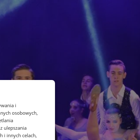
ywania i
danych osobowych,
etlania
az ulepszania
 i innych celach,