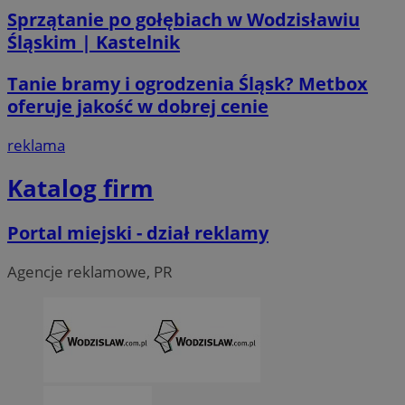
Sprzątanie po gołębiach w Wodzisławiu
Śląskim | Kastelnik
li_gc
5 miesi
LinkedIn
tygod
Tanie bramy i ogrodzenia Śląsk? Metbox
Corporation
.linkedin.com
oferuje jakość w dobrej cenie
reklama
__Secure-ROLLOUT_TOKEN
.youtube.com
5 miesi
tygod
Katalog firm
Portal miejski - dział reklamy
Agencje reklamowe, PR