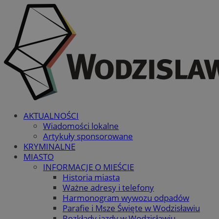
AKTUALNOŚCI
Wiadomości lokalne
Artykuły sponsorowane
KRYMINALNE
MIASTO
INFORMACJE O MIEŚCIE
Historia miasta
Ważne adresy i telefony
Harmonogram wywozu odpadów
Parafie i Msze Święte w Wodzisławiu
Rozkłady jazdy w Wodzisławiu