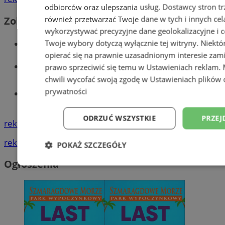
odbiorców oraz ulepszania usług.
Dostawcy stron tr
również przetwarzać Twoje dane w tych i innych cel
Zobacz również
wykorzystywać precyzyjne dane geolokalizacyjne i c
Wiadomości kryminalne w Wodzisławiu
Twoje wybory dotyczą wyłącznie tej witryny. Niekt
opierać się na prawnie uzasadnionym interesie zami
Wiadomości lokalne
prawo sprzeciwić się temu w
Ustawieniach reklam
.
chwili wycofać swoją zgodę w
Ustawieniach plików 
prywatności
Tworzenie stron www - Wodzisław
Śląski
ODRZUĆ WSZYSTKIE
PRZEJ
reklama
reklama
POKAŻ SZCZEGÓŁY
Ogłoszenia
Niezbędne
Wydajność
Targetowani
Niesklasyfikowane