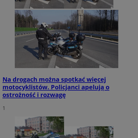
Na drogach można spotkać więcej
motocyklistów. Policjanci apelują o
ostrożność i rozwagę
1