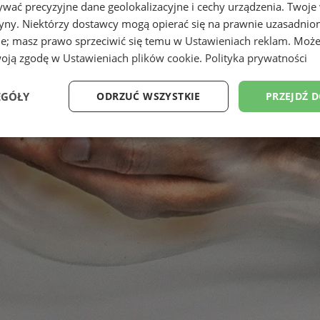
wać precyzyjne dane geolokalizacyjne i cechy urządzenia. Twoje
tryny. Niektórzy dostawcy mogą opierać się na prawnie uzasadnio
ie; masz prawo sprzeciwić się temu w
Ustawieniach reklam
. Może
woją zgodę w
Ustawieniach plików cookie
.
Polityka prywatności
EGÓŁY
ODRZUĆ WSZYSTKIE
PRZEJDŹ 
Wydajność
Targetowanie
Funkcjonalność
Ni
ezbędne
Wydajność
Targetowanie
Funkcjonalność
Niesklasyfikow
ie umożliwiają korzystanie z podstawowych funkcji strony internetowej, takich jak log
Bez niezbędnych plików cookie nie można prawidłowo korzystać ze strony internetowe
Okres
Provider
/
Domena
Opis
przechowywania