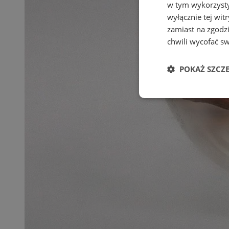
w tym wykorzysty
wyłącznie tej wi
zamiast na zgodz
chwili wycofać s
POKAŻ SZCZ
Niezbędne
Ni
Niezbędne pliki cook
zarządzanie kontem. 
Nazwa