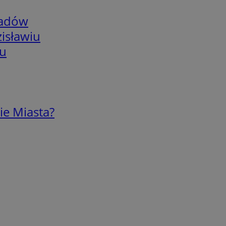
adów
isławiu
iu
ie Miasta?