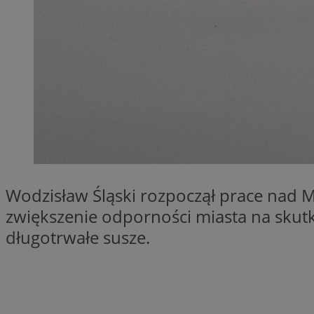
QeSessID
SessID
MvSessID
INGRESSCOOKIE
euds
__cf_bm
Wodzisław Śląski rozpoczął prace nad 
zwiększenie odporności miasta na skutk
li_gc
długotrwałe susze.
__Secure-ROLLOU