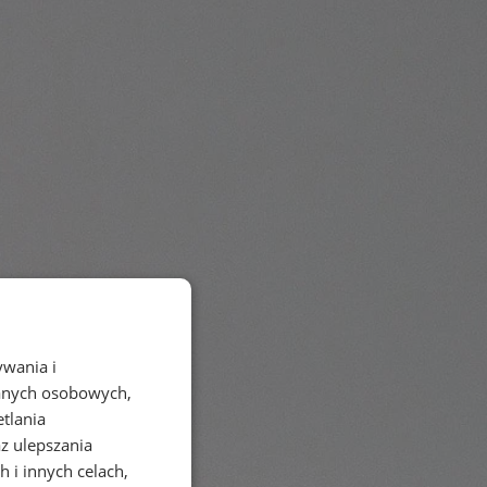
ywania i
danych osobowych,
etlania
az ulepszania
 i innych celach,