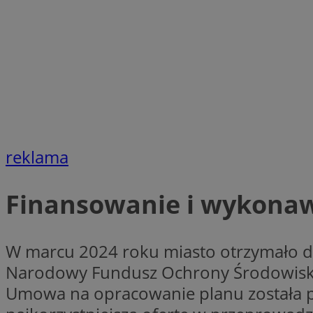
CookieScriptConse
VISITOR_PRIVACY_
reklama
Finansowanie i wykona
suid
W marcu 2024 roku miasto otrzymało d
Narodowy Fundusz Ochrony Środowiska i
Nazwa
Pro
Nazwa
Nazwa
Umowa na opracowanie planu została p
Do
Nazwa
ustat_bzgfew1atv22
sa-user-id
google_push
.bi