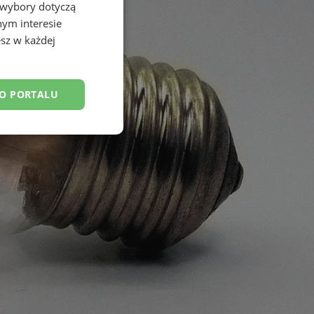
 wybory dotyczą
nym interesie
sz w każdej
DO PORTALU
esklasyfikowane
ane
owanie użytkownika i
j.