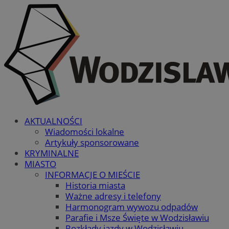
AKTUALNOŚCI
Wiadomości lokalne
Artykuły sponsorowane
KRYMINALNE
MIASTO
INFORMACJE O MIEŚCIE
Historia miasta
Ważne adresy i telefony
Harmonogram wywozu odpadów
Parafie i Msze Święte w Wodzisławiu
Rozkłady jazdy w Wodzisławiu