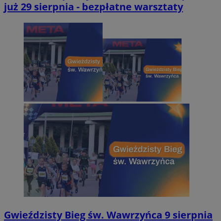
już 29 sierpnia - bezpłatne warsztaty
Gwieździsty Bieg św. Wawrzyńca 9 sierpnia