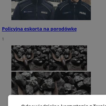
Policyjna eskorta na porodówkę
1