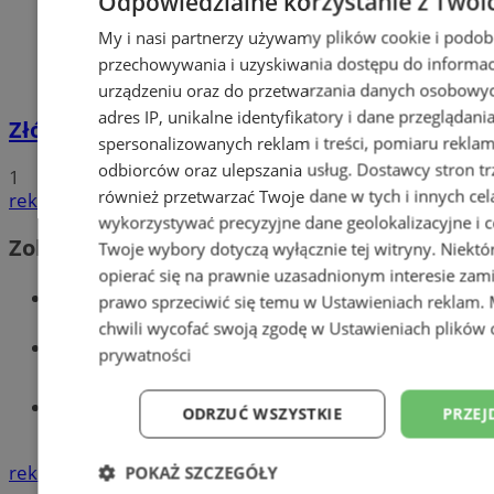
Odpowiedzialne korzystanie z Twoi
My i nasi partnerzy używamy plików cookie i podob
przechowywania i uzyskiwania dostępu do informac
urządzeniu oraz do przetwarzania danych osobowych
adres IP, unikalne identyfikatory i dane przeglądani
Złóż wniosek o dodatek węglowy
spersonalizowanych reklam i treści, pomiaru reklam i
odbiorców oraz ulepszania usług.
Dostawcy stron tr
1
również przetwarzać Twoje dane w tych i innych cel
reklama
wykorzystywać precyzyjne dane geolokalizacyjne i c
Zobacz również
Twoje wybory dotyczą wyłącznie tej witryny. Niekt
opierać się na prawnie uzasadnionym interesie zami
Wiadomości kryminalne w Wodzisławiu
prawo sprzeciwić się temu w
Ustawieniach reklam
.
chwili wycofać swoją zgodę w
Ustawieniach plików 
Wiadomości lokalne
prywatności
Tworzenie stron www - Wodzisław
ODRZUĆ WSZYSTKIE
PRZEJ
Śląski
reklama
POKAŻ SZCZEGÓŁY