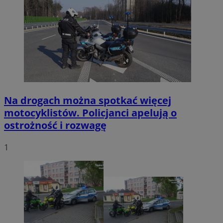
Na drogach można spotkać więcej
motocyklistów. Policjanci apelują o
ostrożność i rozwagę
1