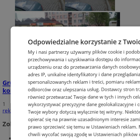
Odpowiedzialne korzystanie z Twoi
My i nasi partnerzy używamy plików cookie i podob
przechowywania i uzyskiwania dostępu do informac
urządzeniu oraz do przetwarzania danych osobowych
adres IP, unikalne identyfikatory i dane przeglądani
Grupa motocyklistów zatrzymała
spersonalizowanych reklam i treści, pomiaru reklam i
odbiorców oraz ulepszania usług.
Dostawcy stron tr
kompletnie pijanego mężczyznę
również przetwarzać Twoje dane w tych i innych cel
1
wykorzystywać precyzyjne dane geolokalizacyjne i c
reklama
Twoje wybory dotyczą wyłącznie tej witryny. Niekt
opierać się na prawnie uzasadnionym interesie zami
Zobacz również
prawo sprzeciwić się temu w
Ustawieniach reklam
.
chwili wycofać swoją zgodę w
Ustawieniach plików 
Wiadomości kryminalne w Wodzisławiu