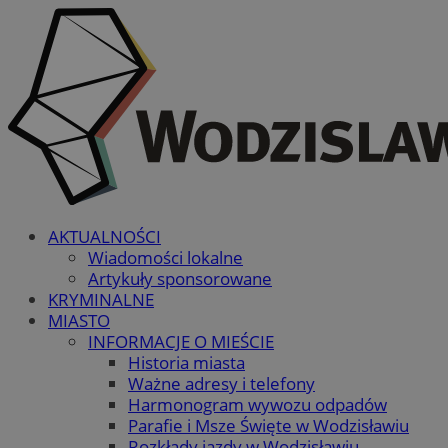
AKTUALNOŚCI
Wiadomości lokalne
Artykuły sponsorowane
KRYMINALNE
MIASTO
INFORMACJE O MIEŚCIE
Historia miasta
Ważne adresy i telefony
Harmonogram wywozu odpadów
Parafie i Msze Święte w Wodzisławiu
Rozkłady jazdy w Wodzisławiu