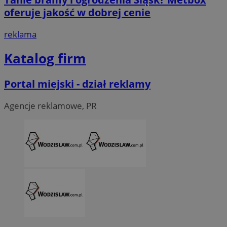
tygod
oferuje jakość w dobrej cenie
reklama
Katalog firm
Portal miejski - dział reklamy
Agencje reklamowe, PR
CookieScriptConsent
4 tygodni
CookieScript
wodzislaw.com.pl