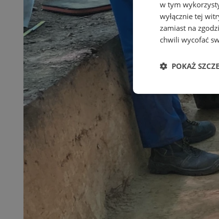
w tym wykorzysty
wyłącznie tej wi
zamiast na zgodz
chwili wycofać s
POKAŻ SZCZ
Niezbędne
Ni
Niezbędne pliki cook
zarządzanie kontem. 
Nazwa