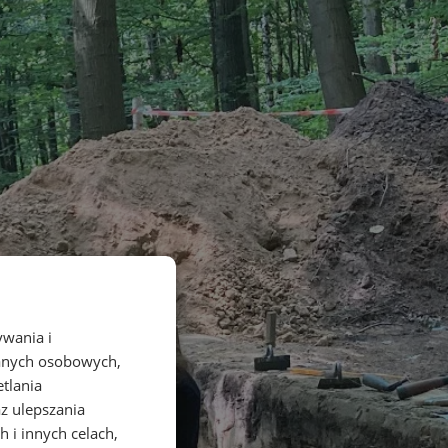
ywania i
danych osobowych,
etlania
az ulepszania
 i innych celach,