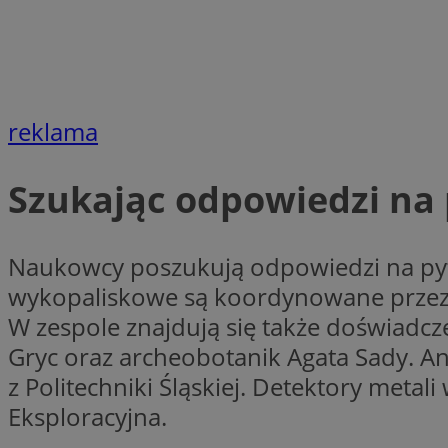
CookieScriptConse
reklama
VISITOR_PRIVACY_
Szukając odpowiedzi na
Naukowcy poszukują odpowiedzi na pyt
wykopaliskowe są koordynowane przez
suid
W zespole znajdują się także doświadcz
Gryc oraz archeobotanik Agata Sady. An
z Politechniki Śląskiej. Detektory meta
Nazwa
Pro
Eksploracyjna.
Nazwa
Nazwa
Do
Nazwa
ustat_bzgfew1atv22
sa-user-id
google_push
.bi