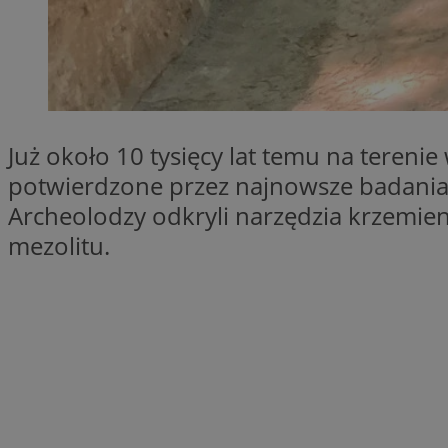
QeSessID
SessID
MvSessID
INGRESSCOOKIE
Już około 10 tysięcy lat temu na terenie
euds
potwierdzone przez najnowsze badani
Archeolodzy odkryli narzędzia krzemien
mezolitu.
__cf_bm
li_gc
__Secure-ROLLOU