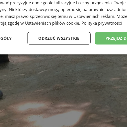
wać precyzyjne dane geolokalizacyjne i cechy urządzenia. Twoje
tryny. Niektórzy dostawcy mogą opierać się na prawnie uzasadnio
ie; masz prawo sprzeciwić się temu w
Ustawieniach reklam
. Może
woją zgodę w
Ustawieniach plików cookie
.
Polityka prywatności
EGÓŁY
ODRZUĆ WSZYSTKIE
PRZEJDŹ 
Wydajność
Targetowanie
Funkcjonalność
Ni
ezbędne
Wydajność
Targetowanie
Funkcjonalność
Niesklasyfikow
ie umożliwiają korzystanie z podstawowych funkcji strony internetowej, takich jak log
Bez niezbędnych plików cookie nie można prawidłowo korzystać ze strony internetowe
Okres
Provider
/
Domena
Opis
przechowywania