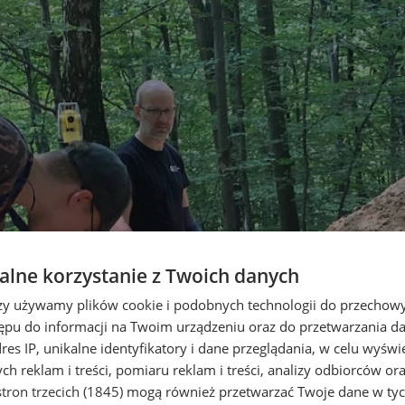
lne korzystanie z Twoich danych
rzy używamy plików cookie i podobnych technologii do przechow
ępu do informacji na Twoim urządzeniu oraz do przetwarzania 
dres IP, unikalne identyfikatory i dane przeglądania, w celu wyświ
h reklam i treści, pomiaru reklam i treści, analizy odbiorców or
tron trzecich (1845)
mogą również przetwarzać Twoje dane w tych