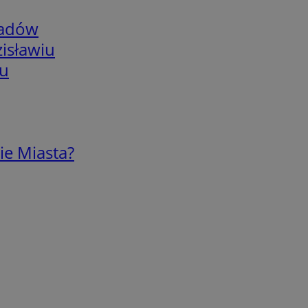
adów
isławiu
iu
ie Miasta?