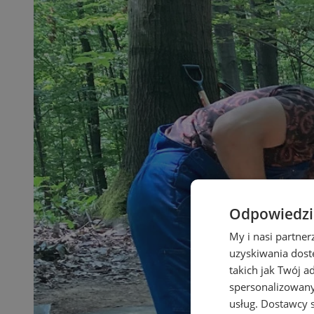
Odpowiedzia
My i nasi partne
uzyskiwania dost
takich jak Twój a
spersonalizowanyc
usług.
Dostawcy s