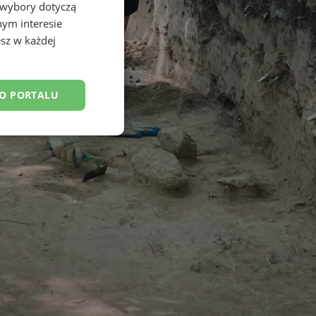
 wybory dotyczą
nym interesie
sz w każdej
DO PORTALU
esklasyfikowane
ane
owanie użytkownika i
j.