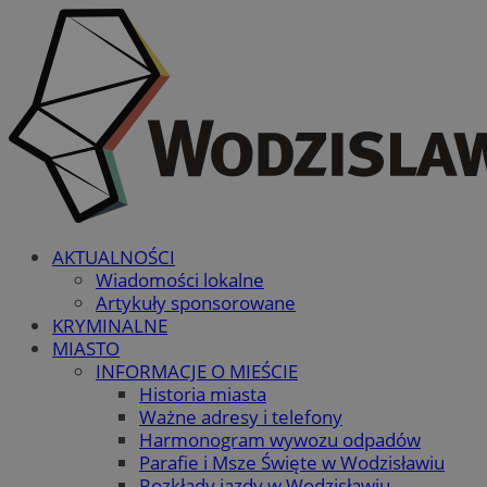
AKTUALNOŚCI
Wiadomości lokalne
Artykuły sponsorowane
KRYMINALNE
MIASTO
INFORMACJE O MIEŚCIE
Historia miasta
Ważne adresy i telefony
Harmonogram wywozu odpadów
Parafie i Msze Święte w Wodzisławiu
Rozkłady jazdy w Wodzisławiu