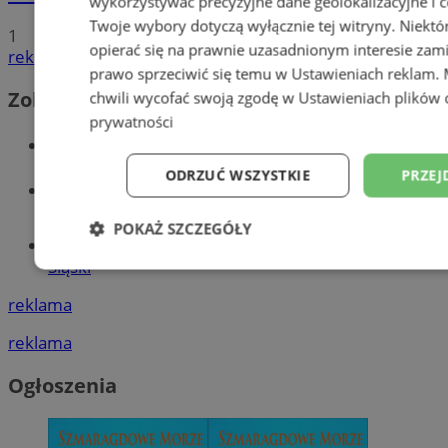
wykorzystywać precyzyjne dane geolokalizacyjne i c
Twoje wybory dotyczą wyłącznie tej witryny. Niekt
1
opierać się na prawnie uzasadnionym interesie zami
reklama
prawo sprzeciwić się temu w
Ustawieniach reklam
.
Zobacz również
chwili wycofać swoją zgodę w
Ustawieniach plików 
prywatności
Wiadomości kryminalne w Wodzisławiu
ODRZUĆ WSZYSTKIE
PRZEJ
Wiadomości lokalne
POKAŻ SZCZEGÓŁY
Tworzenie stron www - Wodzisław
Śląski
Niezbędne
Wydajność
Targetowani
reklama
reklama
Niesklasyfikowane
Ogłoszenia