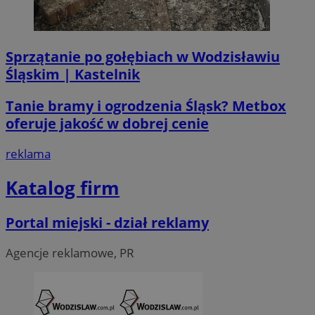
li_gc
5 miesi
LinkedIn
tygod
Corporation
.linkedin.com
Sprzątanie po gołębiach w Wodzisławiu
Śląskim | Kastelnik
__Secure-ROLLOUT_TOKEN
.youtube.com
5 miesi
tygod
Tanie bramy i ogrodzenia Śląsk? Metbox
oferuje jakość w dobrej cenie
reklama
Katalog firm
Portal miejski - dział reklamy
Agencje reklamowe, PR