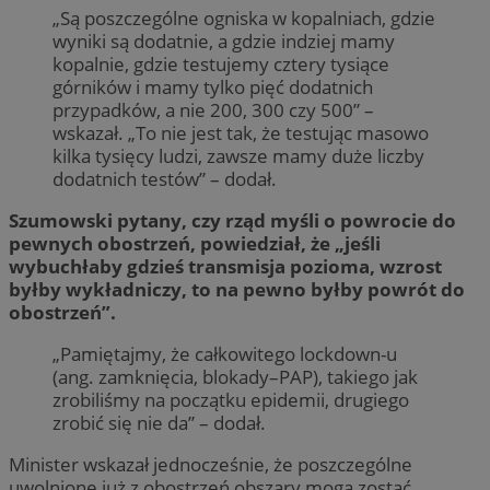
„Są poszczególne ogniska w kopalniach, gdzie
wyniki są dodatnie, a gdzie indziej mamy
kopalnie, gdzie testujemy cztery tysiące
górników i mamy tylko pięć dodatnich
przypadków, a nie 200, 300 czy 500” –
wskazał. „To nie jest tak, że testując masowo
kilka tysięcy ludzi, zawsze mamy duże liczby
dodatnich testów” – dodał.
Szumowski pytany, czy rząd myśli o powrocie do
pewnych obostrzeń, powiedział, że „jeśli
wybuchłaby gdzieś transmisja pozioma, wzrost
byłby wykładniczy, to na pewno byłby powrót do
obostrzeń”.
„Pamiętajmy, że całkowitego lockdown-u
(ang. zamknięcia, blokady–PAP), takiego jak
zrobiliśmy na początku epidemii, drugiego
zrobić się nie da” – dodał.
Minister wskazał jednocześnie, że poszczególne
uwolnione już z obostrzeń obszary mogą zostać