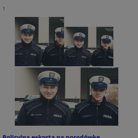
1
Policyjna eskorta na porodówkę