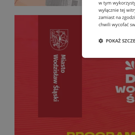
w tym wykorzysty
wyłącznie tej wi
zamiast na zgodz
chwili wycofać s
POKAŻ SZCZ
Niezbędne
Ni
Niezbędne pliki cook
zarządzanie kontem. 
Nazwa