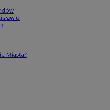
adów
isławiu
iu
ie Miasta?