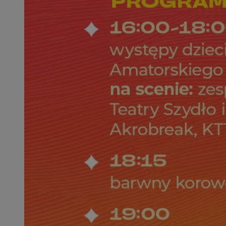
QeSessID
SessID
MvSessID
INGRESSCOOKIE
euds
__cf_bm
li_gc
__Secure-ROLLOU