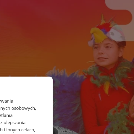
ywania i
danych osobowych,
etlania
az ulepszania
 i innych celach,