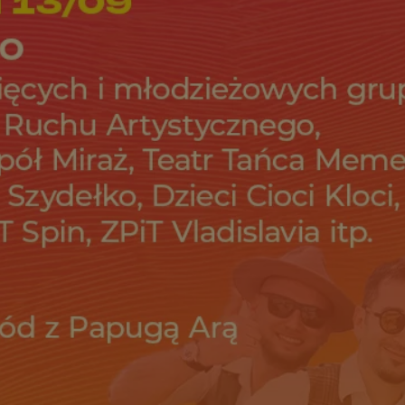
wodzislaw.com.pl
1 rok
Ten plik cookie przechowuje id
wodzislaw.com.pl
1 rok
Ten plik cookie przechowuje id
wodzislaw.com.pl
1 rok
Ten plik cookie przechowuje id
Sesja
Rejestruje, który klaster serw
NGINX Inc.
gościa. Jest to używane w kont
bh.contextweb.com
równoważenia obciążenia w ce
doświadczenia użytkownika.
.rfihub.com
Sesja
Ten plik cookie jest używany
zgody użytkownika w odniesie
śledzenia. Zazwyczaj rejestruj
zdecydował się na usługi śledz
29 minut 55
Ten plik cookie służy do rozróż
Cloudflare Inc.
sekund
botów. Jest to korzystne dla s
.temu.com
ponieważ umożliwia tworzeni
na temat korzystania z jej wit
Google Privacy Policy
5 miesięcy 4
Służy do przechowywania zgod
LinkedIn
tygodnie
używanie plików cookie do in
Corporation
.linkedin.com
T_TOKEN
.youtube.com
5 miesięcy 4
używane przez Google do zarz
tygodnie
wdrażaniem i testowaniem now
usług. Służy do kontrolowani
użytkowników do eksperyment
funkcji w różnych usługach Goo
oznaczone jako "secure", co o