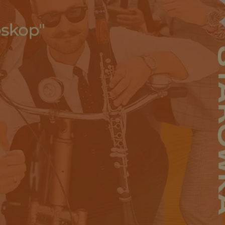
ctwem bezpiecznych
 tym samym
nych danych.
rzez usługę Cookie-
preferencji
 na pliki cookie.
ookie Cookie-
nformacje o zgodzie
ncjach dotyczących
ia z witryny.
olityki prywatności
ich przestrzeganie
temu użytkownik nie
woich preferencji,
 z regulacjami
 identyfikatora
 i przechowywania
ia interakcji