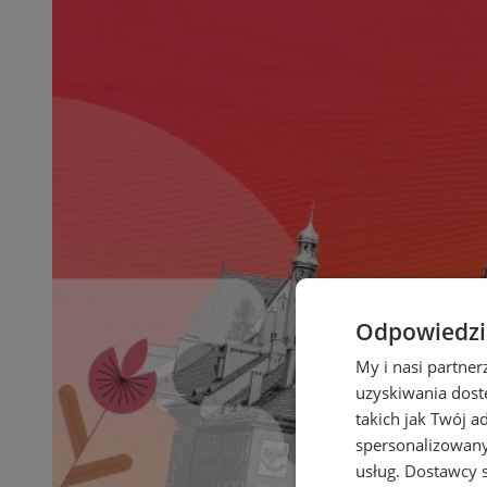
Odpowiedzia
My i nasi partne
uzyskiwania dost
takich jak Twój a
spersonalizowanyc
usług.
Dostawcy s