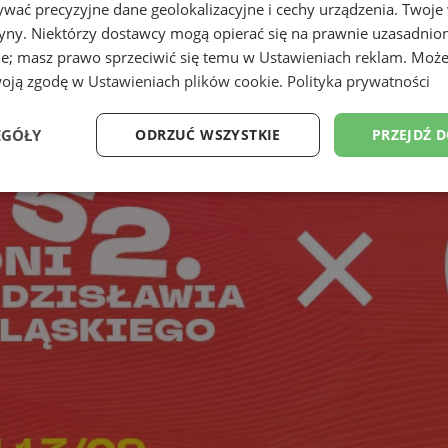
wać precyzyjne dane geolokalizacyjne i cechy urządzenia. Twoje
tryny. Niektórzy dostawcy mogą opierać się na prawnie uzasadnio
ie; masz prawo sprzeciwić się temu w
Ustawieniach reklam
. Może
woją zgodę w
Ustawieniach plików cookie
.
Polityka prywatności
EGÓŁY
ODRZUĆ WSZYSTKIE
PRZEJDŹ 
Wydajność
Targetowanie
Funkcjonalność
Ni
ezbędne
Wydajność
Targetowanie
Funkcjonalność
Niesklasyfikow
ie umożliwiają korzystanie z podstawowych funkcji strony internetowej, takich jak log
Bez niezbędnych plików cookie nie można prawidłowo korzystać ze strony internetowe
Okres
Provider
/
Domena
Opis
przechowywania