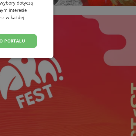
 wybory dotyczą
nym interesie
sz w każdej
DO PORTALU
esklasyfikowane
ane
owanie użytkownika i
j.