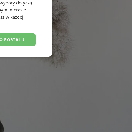
 wybory dotyczą
nym interesie
sz w każdej
DO PORTALU
esklasyfikowane
ane
owanie użytkownika i
j.