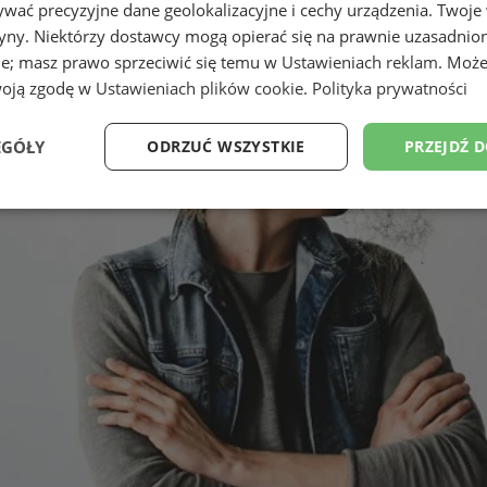
wać precyzyjne dane geolokalizacyjne i cechy urządzenia. Twoje
tryny. Niektórzy dostawcy mogą opierać się na prawnie uzasadnio
ie; masz prawo sprzeciwić się temu w
Ustawieniach reklam
. Może
woją zgodę w
Ustawieniach plików cookie
.
Polityka prywatności
EGÓŁY
ODRZUĆ WSZYSTKIE
PRZEJDŹ 
Wydajność
Targetowanie
Funkcjonalność
Ni
ezbędne
Wydajność
Targetowanie
Funkcjonalność
Niesklasyfikow
ie umożliwiają korzystanie z podstawowych funkcji strony internetowej, takich jak log
Bez niezbędnych plików cookie nie można prawidłowo korzystać ze strony internetowe
Okres
Provider
/
Domena
Opis
przechowywania