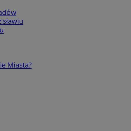
adów
isławiu
iu
ie Miasta?