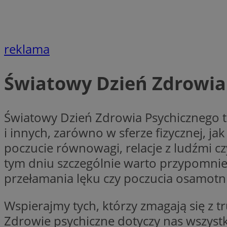
CookieScriptConse
reklama
Światowy Dzień Zdrowia
VISITOR_PRIVACY_
Światowy Dzień Zdrowia Psychicznego to
i innych, zarówno w sferze fizycznej, j
poczucie równowagi, relacje z ludźmi c
suid
tym dniu szczególnie warto przypomni
przełamania lęku czy poczucia osamotn
Nazwa
Wspierajmy tych, którzy zmagają się z 
Pro
Nazwa
Nazwa
Do
Nazwa
Zdrowie psychiczne dotyczy nas wszystki
ustat_bzgfew1atv22
sa-user-id
google_push
.bi