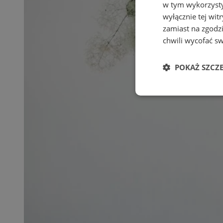
w tym wykorzysty
wyłącznie tej wi
zamiast na zgodz
chwili wycofać s
POKAŻ SZCZ
Niezbędne
Ni
Niezbędne pliki cook
zarządzanie kontem. 
Nazwa