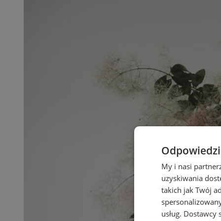
Odpowiedzia
My i nasi partne
uzyskiwania dost
takich jak Twój a
spersonalizowanyc
usług.
Dostawcy s