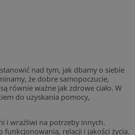
ctwem bezpiecznych
 tym samym
nych danych.
rzez usługę Cookie-
preferencji
 na pliki cookie.
ookie Cookie-
nformacje o zgodzie
ncjach dotyczących
ia z witryny.
olityki prywatności
ich przestrzeganie
astanowić nad tym, jak dbamy o siebie
temu użytkownik nie
woich preferencji,
 z regulacjami
apominamy, że dobre samopoczucie,
 są równie ważne jak zdrowe ciało. W
 identyfikatora
kiem do uzyskania pomocy,
 i wrażliwi na potrzeby innych.
unkcjonowania, relacji i jakości życia.
 i przechowywania
ia interakcji