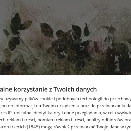
lne korzystanie z Twoich danych
rzy używamy plików cookie i podobnych technologii do przechow
ępu do informacji na Twoim urządzeniu oraz do przetwarzania 
dres IP, unikalne identyfikatory i dane przeglądania, w celu wyświ
h reklam i treści, pomiaru reklam i treści, analizy odbiorców or
tron trzecich (1845)
mogą również przetwarzać Twoje dane w tych