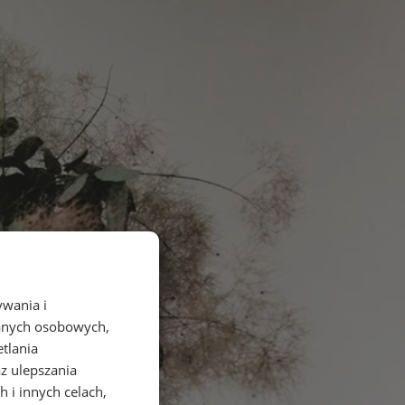
ywania i
danych osobowych,
etlania
az ulepszania
 i innych celach,