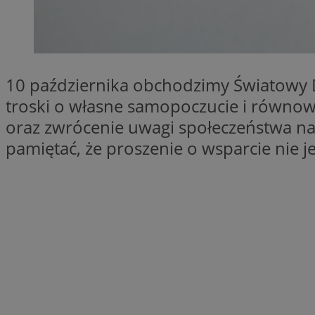
QeSessID
SessID
MvSessID
INGRESSCOOKIE
10 października obchodzimy Światowy D
troski o własne samopoczucie i równow
oraz zwrócenie uwagi społeczeństwa na 
euds
pamiętać, że proszenie o wsparcie nie jes
__cf_bm
li_gc
__Secure-ROLLOU