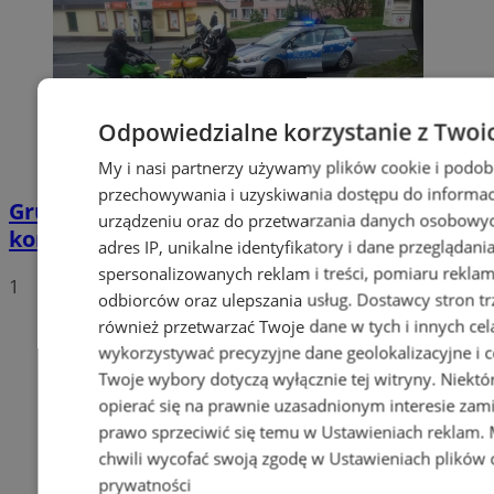
Odpowiedzialne korzystanie z Twoi
My i nasi partnerzy używamy plików cookie i podob
przechowywania i uzyskiwania dostępu do informac
Grupa motocyklistów zatrzymała
urządzeniu oraz do przetwarzania danych osobowych
kompletnie pijanego mężczyznę
adres IP, unikalne identyfikatory i dane przeglądani
spersonalizowanych reklam i treści, pomiaru reklam i
1
odbiorców oraz ulepszania usług.
Dostawcy stron tr
również przetwarzać Twoje dane w tych i innych cel
wykorzystywać precyzyjne dane geolokalizacyjne i c
Twoje wybory dotyczą wyłącznie tej witryny. Niekt
opierać się na prawnie uzasadnionym interesie zami
prawo sprzeciwić się temu w
Ustawieniach reklam
.
chwili wycofać swoją zgodę w
Ustawieniach plików 
prywatności