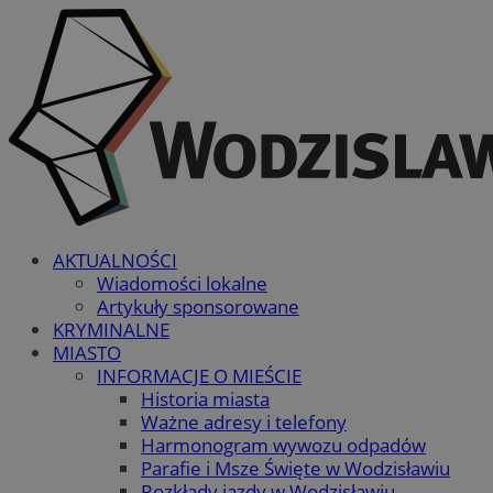
AKTUALNOŚCI
Wiadomości lokalne
Artykuły sponsorowane
KRYMINALNE
MIASTO
INFORMACJE O MIEŚCIE
Historia miasta
Ważne adresy i telefony
Harmonogram wywozu odpadów
Parafie i Msze Święte w Wodzisławiu
Rozkłady jazdy w Wodzisławiu