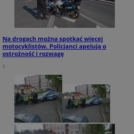
Na drogach można spotkać więcej
motocyklistów. Policjanci apelują o
ostrożność i rozwagę
1