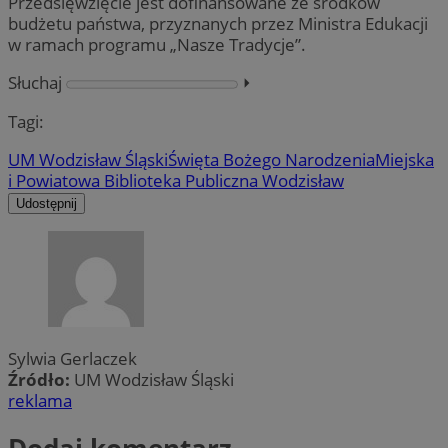
Przedsięwzięcie jest dofinansowane ze środków
budżetu państwa, przyznanych przez Ministra Edukacji
w ramach programu „Nasze Tradycje”.
Słuchaj
⏵︎
Tagi:
UM Wodzisław Śląski
Święta Bożego Narodzenia
Miejska
i Powiatowa Biblioteka Publiczna Wodzisław
Udostępnij
Sylwia Gerlaczek
Źródło:
UM Wodzisław Śląski
reklama