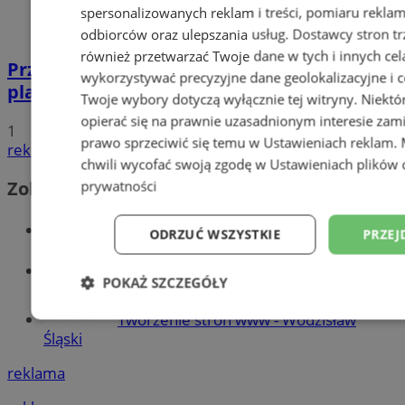
spersonalizowanych reklam i treści, pomiaru reklam i
odbiorców oraz ulepszania usług.
Dostawcy stron tr
również przetwarzać Twoje dane w tych i innych cel
Przyszłość Wodzisławia Śląskiego:
wykorzystywać precyzyjne dane geolokalizacyjne i c
planowane inwestycje na 2025 rok
Twoje wybory dotyczą wyłącznie tej witryny. Niekt
opierać się na prawnie uzasadnionym interesie zami
1
prawo sprzeciwić się temu w
Ustawieniach reklam
.
reklama
chwili wycofać swoją zgodę w
Ustawieniach plików 
Zobacz również
prywatności
Wiadomości kryminalne w Wodzisławiu
ODRZUĆ WSZYSTKIE
PRZEJ
Wiadomości lokalne
POKAŻ SZCZEGÓŁY
Tworzenie stron www - Wodzisław
Niezbędne
Wydajność
Targetowani
Śląski
reklama
Niesklasyfikowane