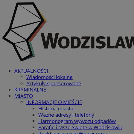
AKTUALNOŚCI
Wiadomości lokalne
Artykuły sponsorowane
KRYMINALNE
MIASTO
INFORMACJE O MIEŚCIE
Historia miasta
Ważne adresy i telefony
Harmonogram wywozu odpadów
Parafie i Msze Święte w Wodzisławiu
Rozkłady jazdy w Wodzisławiu