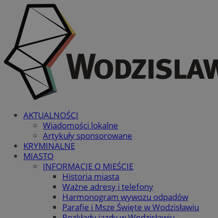
AKTUALNOŚCI
Wiadomości lokalne
Artykuły sponsorowane
KRYMINALNE
MIASTO
INFORMACJE O MIEŚCIE
Historia miasta
Ważne adresy i telefony
Harmonogram wywozu odpadów
Parafie i Msze Święte w Wodzisławiu
Rozkłady jazdy w Wodzisławiu