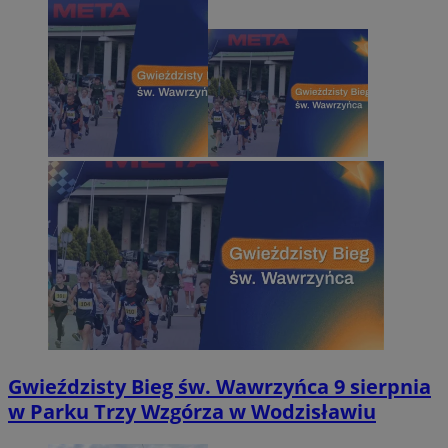
Gwieździsty Bieg św. Wawrzyńca 9 sierpnia
w Parku Trzy Wzgórza w Wodzisławiu