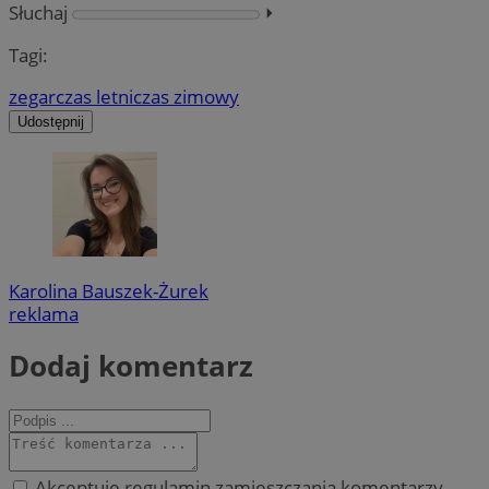
Słuchaj
⏵︎
Tagi:
zegar
czas letni
czas zimowy
Udostępnij
Karolina Bauszek-Żurek
reklama
Dodaj komentarz
Akceptuję regulamin zamieszczania komentarzy