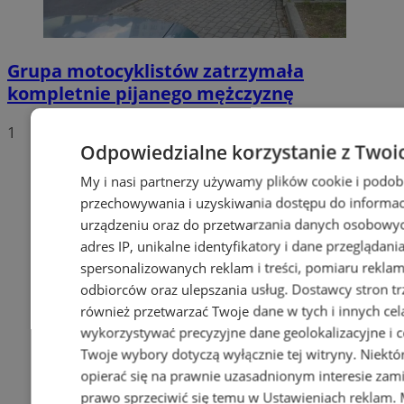
Grupa motocyklistów zatrzymała
kompletnie pijanego mężczyznę
1
Odpowiedzialne korzystanie z Twoi
My i nasi partnerzy używamy plików cookie i podob
przechowywania i uzyskiwania dostępu do informac
urządzeniu oraz do przetwarzania danych osobowych
adres IP, unikalne identyfikatory i dane przeglądani
spersonalizowanych reklam i treści, pomiaru reklam i
odbiorców oraz ulepszania usług.
Dostawcy stron tr
również przetwarzać Twoje dane w tych i innych cel
wykorzystywać precyzyjne dane geolokalizacyjne i c
Twoje wybory dotyczą wyłącznie tej witryny. Niekt
opierać się na prawnie uzasadnionym interesie zami
prawo sprzeciwić się temu w
Ustawieniach reklam
.