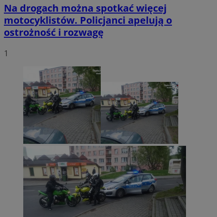
Na drogach można spotkać więcej
motocyklistów. Policjanci apelują o
ostrożność i rozwagę
1