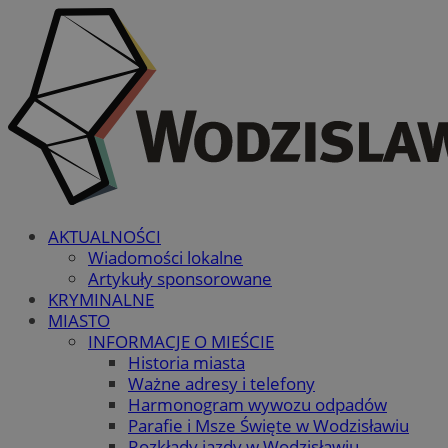
AKTUALNOŚCI
Wiadomości lokalne
Artykuły sponsorowane
KRYMINALNE
MIASTO
INFORMACJE O MIEŚCIE
Historia miasta
Ważne adresy i telefony
Harmonogram wywozu odpadów
Parafie i Msze Święte w Wodzisławiu
Rozkłady jazdy w Wodzisławiu