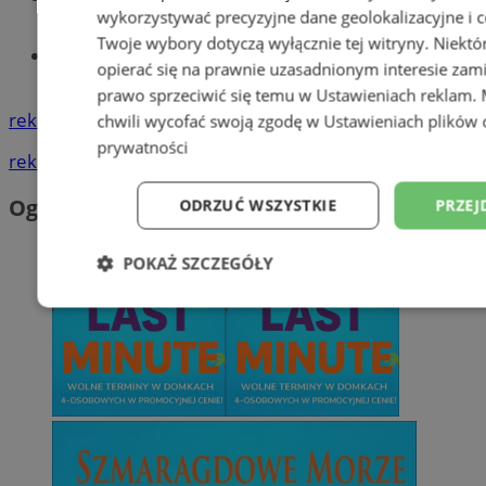
wykorzystywać precyzyjne dane geolokalizacyjne i c
Twoje wybory dotyczą wyłącznie tej witryny. Niekt
Tworzenie stron www - Wodzisław
opierać się na prawnie uzasadnionym interesie zami
Śląski
prawo sprzeciwić się temu w
Ustawieniach reklam
.
reklama
chwili wycofać swoją zgodę w
Ustawieniach plików 
prywatności
reklama
Ogłoszenia
ODRZUĆ WSZYSTKIE
PRZEJ
POKAŻ SZCZEGÓŁY
Niezbędne
Wydajność
Targetowani
Niesklasyfikowane