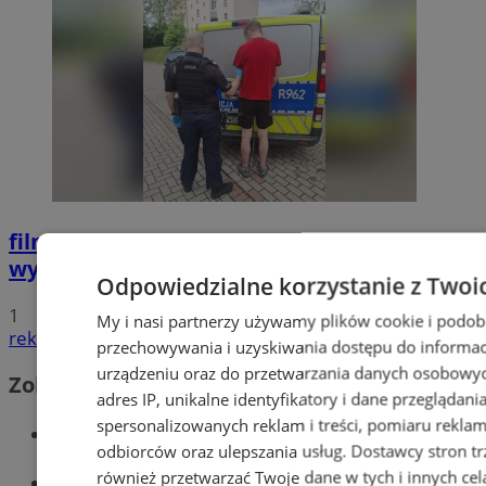
film
Potrącił seniorkę i uciekł z miejsca
wypadku. 20-latek trafił do aresztu
Odpowiedzialne korzystanie z Twoi
1
My i nasi partnerzy używamy plików cookie i podob
reklama
przechowywania i uzyskiwania dostępu do informac
urządzeniu oraz do przetwarzania danych osobowych
Zobacz również
adres IP, unikalne identyfikatory i dane przeglądani
spersonalizowanych reklam i treści, pomiaru reklam i
Wiadomości kryminalne w Wodzisławiu
odbiorców oraz ulepszania usług.
Dostawcy stron tr
również przetwarzać Twoje dane w tych i innych cel
Wiadomości lokalne