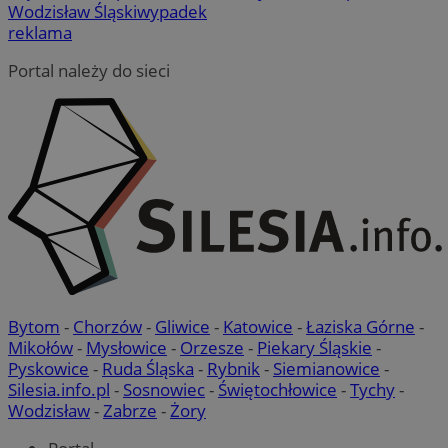
Wodzisław Śląski
wypadek
reklama
Portal należy do sieci
CookieScriptConsent
4 tygodni
CookieScript
wodzislaw.com.pl
VISITOR_PRIVACY_METADATA
5 miesi
YouTube
tygod
.youtube.com
Bytom
-
Chorzów
-
Gliwice
-
Katowice
-
Łaziska Górne
-
Mikołów
-
Mysłowice
-
Orzesze
-
Piekary Śląskie
-
Pyskowice
-
Ruda Śląska
-
Rybnik
-
Siemianowice
-
Silesia.info.pl
-
Sosnowiec
-
Świętochłowice
-
Tychy
-
Wodzisław
-
Zabrze
-
Żory