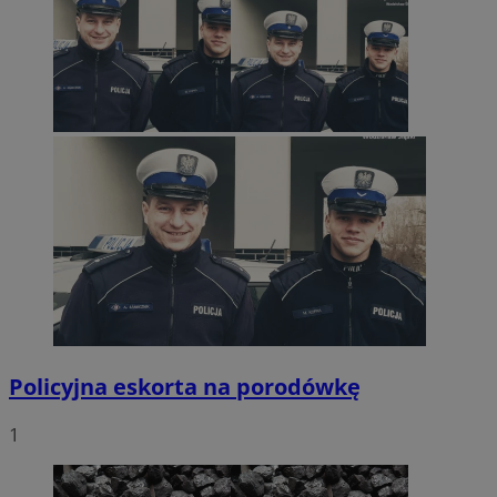
Policyjna eskorta na porodówkę
1