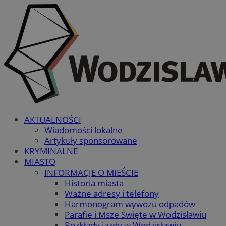
AKTUALNOŚCI
Wiadomości lokalne
Artykuły sponsorowane
KRYMINALNE
MIASTO
INFORMACJE O MIEŚCIE
Historia miasta
Ważne adresy i telefony
Harmonogram wywozu odpadów
Parafie i Msze Święte w Wodzisławiu
Rozkłady jazdy w Wodzisławiu