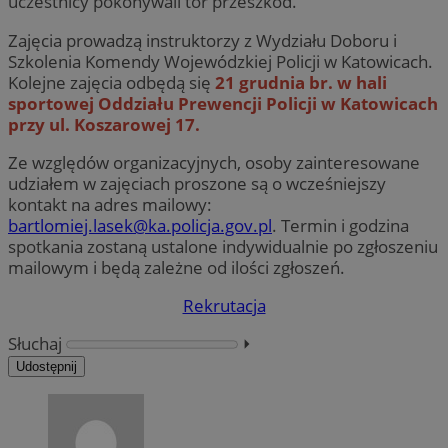
uczestnicy pokonywali tor przeszkód.
Zajęcia prowadzą instruktorzy z Wydziału Doboru i
Szkolenia Komendy Wojewódzkiej Policji w Katowicach.
Kolejne zajęcia odbędą się
21 grudnia br. w hali
sportowej Oddziału Prewencji Policji w Katowicach
przy ul. Koszarowej 17.
Ze względów organizacyjnych, osoby zainteresowane
udziałem w zajęciach proszone są o wcześniejszy
kontakt na adres mailowy:
bartlomiej.lasek@ka.policja.gov.pl
. Termin i godzina
spotkania zostaną ustalone indywidualnie po zgłoszeniu
mailowym i będą zależne od ilości zgłoszeń.
Rekrutacja
Słuchaj
⏵︎
Udostępnij