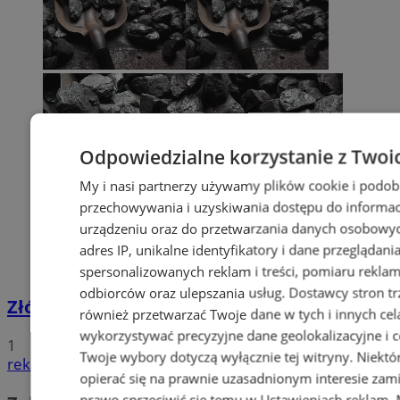
Odpowiedzialne korzystanie z Twoi
My i nasi partnerzy używamy plików cookie i podob
przechowywania i uzyskiwania dostępu do informac
urządzeniu oraz do przetwarzania danych osobowych
adres IP, unikalne identyfikatory i dane przeglądani
spersonalizowanych reklam i treści, pomiaru reklam i
odbiorców oraz ulepszania usług.
Dostawcy stron tr
Złóż wniosek o dodatek węglowy
również przetwarzać Twoje dane w tych i innych cel
wykorzystywać precyzyjne dane geolokalizacyjne i c
1
Twoje wybory dotyczą wyłącznie tej witryny. Niekt
reklama
opierać się na prawnie uzasadnionym interesie zami
prawo sprzeciwić się temu w
Ustawieniach reklam
.