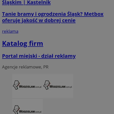
Śląskim | Kastelnik
__Secure-ROLLOUT_TOKEN
.youtube.com
5 miesi
Tanie bramy i ogrodzenia Śląsk? Metbox
tygod
oferuje jakość w dobrej cenie
reklama
Katalog firm
Portal miejski - dział reklamy
Agencje reklamowe, PR
CookieScriptConsent
4 tygodni
CookieScript
wodzislaw.com.pl