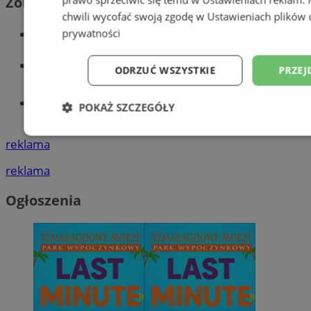
Zobacz również
chwili wycofać swoją zgodę w
Ustawieniach plików 
Wiadomości kryminalne w Wodzisławiu
prywatności
Wiadomości lokalne
ODRZUĆ WSZYSTKIE
PRZEJ
Tworzenie stron www - Wodzisław
POKAŻ SZCZEGÓŁY
Śląski
Niezbędne
Wydajność
Targetowani
reklama
reklama
Niesklasyfikowane
Ogłoszenia
Niezbędne
Wydajność
Targetowanie
Funkcjonalno