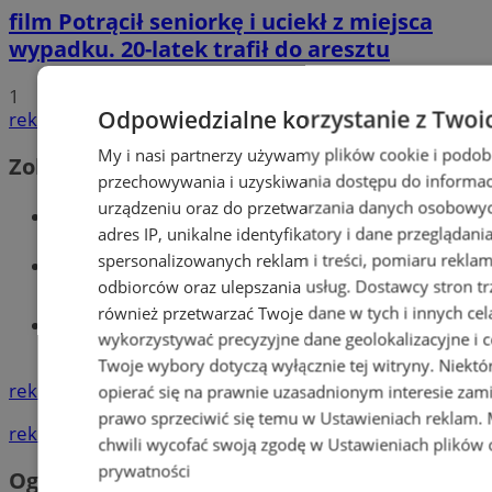
film
Potrącił seniorkę i uciekł z miejsca
wypadku. 20-latek trafił do aresztu
1
Odpowiedzialne korzystanie z Twoi
reklama
My i nasi partnerzy używamy plików cookie i podob
Zobacz również
przechowywania i uzyskiwania dostępu do informac
urządzeniu oraz do przetwarzania danych osobowych
Wiadomości kryminalne w Wodzisławiu
adres IP, unikalne identyfikatory i dane przeglądani
spersonalizowanych reklam i treści, pomiaru reklam i
Wiadomości lokalne
odbiorców oraz ulepszania usług.
Dostawcy stron tr
również przetwarzać Twoje dane w tych i innych cel
Tworzenie stron www - Wodzisław
wykorzystywać precyzyjne dane geolokalizacyjne i c
Śląski
Twoje wybory dotyczą wyłącznie tej witryny. Niekt
reklama
opierać się na prawnie uzasadnionym interesie zami
prawo sprzeciwić się temu w
Ustawieniach reklam
.
reklama
chwili wycofać swoją zgodę w
Ustawieniach plików 
prywatności
Ogłoszenia