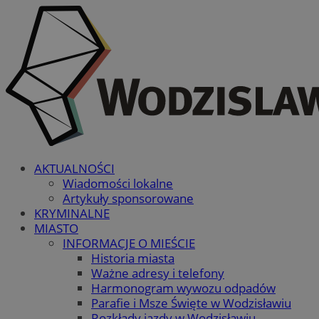
AKTUALNOŚCI
Wiadomości lokalne
Artykuły sponsorowane
KRYMINALNE
MIASTO
INFORMACJE O MIEŚCIE
Historia miasta
Ważne adresy i telefony
Harmonogram wywozu odpadów
Parafie i Msze Święte w Wodzisławiu
Rozkłady jazdy w Wodzisławiu