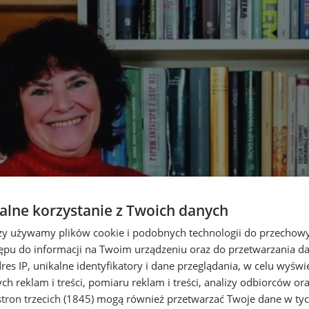
lne korzystanie z Twoich danych
rzy używamy plików cookie i podobnych technologii do przechow
ępu do informacji na Twoim urządzeniu oraz do przetwarzania 
dres IP, unikalne identyfikatory i dane przeglądania, w celu wyświ
h reklam i treści, pomiaru reklam i treści, analizy odbiorców or
tron trzecich (1845)
mogą również przetwarzać Twoje dane w tych