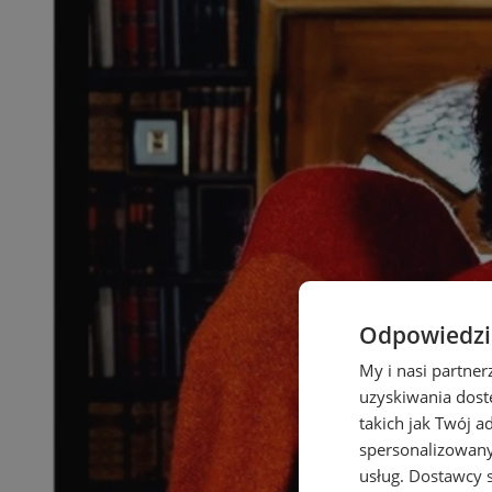
Odpowiedzia
My i nasi partne
uzyskiwania dost
takich jak Twój a
spersonalizowanyc
usług.
Dostawcy s