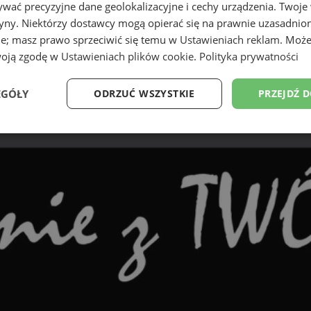
wać precyzyjne dane geolokalizacyjne i cechy urządzenia. Twoje
tryny. Niektórzy dostawcy mogą opierać się na prawnie uzasadnio
ie; masz prawo sprzeciwić się temu w
Ustawieniach reklam
. Może
woją zgodę w
Ustawieniach plików cookie
.
Polityka prywatności
EGÓŁY
ODRZUĆ WSZYSTKIE
PRZEJDŹ 
Wydajność
Targetowanie
Funkcjonalność
Ni
ezbędne
Wydajność
Targetowanie
Funkcjonalność
Niesklasyfikow
ie umożliwiają korzystanie z podstawowych funkcji strony internetowej, takich jak log
Bez niezbędnych plików cookie nie można prawidłowo korzystać ze strony internetowe
Okres
Provider
/
Domena
Opis
przechowywania