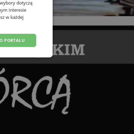
 wybory dotyczą
nym interesie
sz w każdej
DO PORTALU
esklasyfikowane
ane
owanie użytkownika i
j.