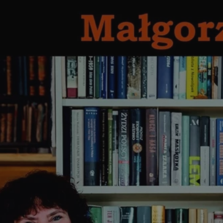
wodzislaw.com.pl
1 rok
Ten plik cookie przechowuje id
wodzislaw.com.pl
1 rok
Ten plik cookie przechowuje id
wodzislaw.com.pl
1 rok
Ten plik cookie przechowuje id
Sesja
Rejestruje, który klaster serw
NGINX Inc.
gościa. Jest to używane w kont
bh.contextweb.com
równoważenia obciążenia w ce
doświadczenia użytkownika.
.rfihub.com
Sesja
Ten plik cookie jest używany
zgody użytkownika w odniesie
śledzenia. Zazwyczaj rejestruj
zdecydował się na usługi śledz
29 minut 55
Ten plik cookie służy do rozróż
Cloudflare Inc.
sekund
botów. Jest to korzystne dla s
.temu.com
ponieważ umożliwia tworzeni
na temat korzystania z jej wit
Google Privacy Policy
5 miesięcy 4
Służy do przechowywania zgod
LinkedIn
tygodnie
używanie plików cookie do in
Corporation
.linkedin.com
T_TOKEN
.youtube.com
5 miesięcy 4
używane przez Google do zarz
tygodnie
wdrażaniem i testowaniem now
usług. Służy do kontrolowani
użytkowników do eksperyment
funkcji w różnych usługach Goo
oznaczone jako "secure", co o