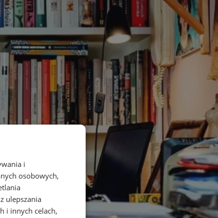
ywania i
danych osobowych,
etlania
az ulepszania
 i innych celach,