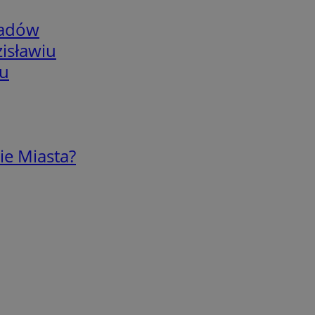
adów
isławiu
iu
ie Miasta?