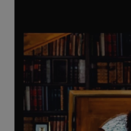
QeSessID
SessID
MvSessID
INGRESSCOOKIE
euds
__cf_bm
li_gc
__Secure-ROLLOU