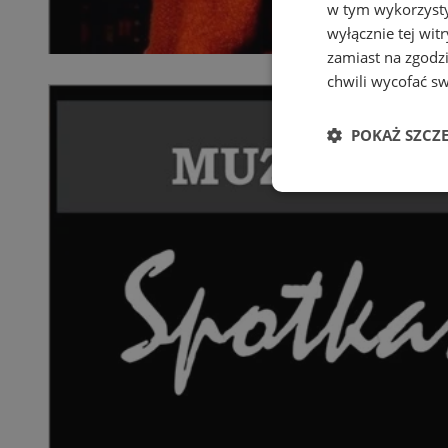
w tym wykorzysty
wyłącznie tej wi
zamiast na zgodz
chwili wycofać s
POKAŻ SZCZ
Niezbędne
Ni
Niezbędne pliki cook
zarządzanie kontem. 
Nazwa