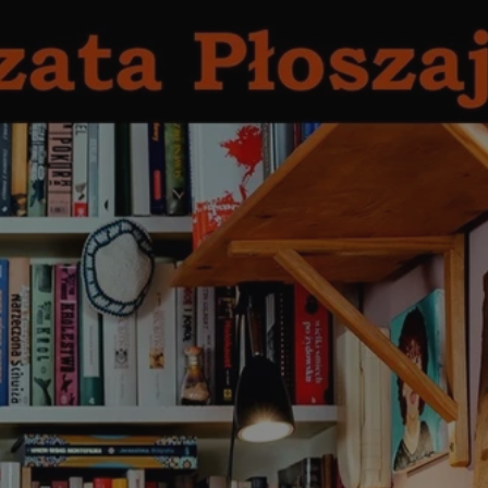
entyfikator sesji.
entyfikator sesji.
entyfikator sesji.
erów obsługuje
ekście
lu optymalizacji
 do przechowywania
niu do usług
e, czy użytkownik
enia lub reklamy.
niania ludzi i
trony internetowej,
e ważnych raportów
ryny internetowej.
y gościa na
nych celów
ądzania
ych funkcji oraz
a dostępu
alnych wersji
gle. Jest
znacza, że może być