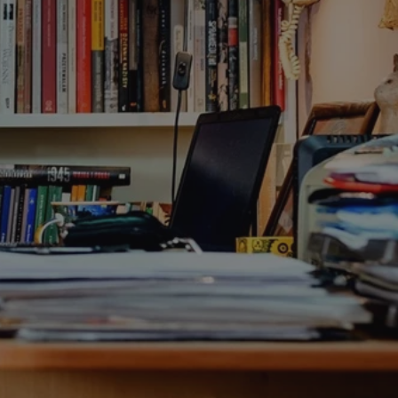
ctwem bezpiecznych
 tym samym
nych danych.
rzez usługę Cookie-
preferencji
 na pliki cookie.
ookie Cookie-
nformacje o zgodzie
ncjach dotyczących
ia z witryny.
olityki prywatności
ich przestrzeganie
temu użytkownik nie
woich preferencji,
 z regulacjami
 identyfikatora
 i przechowywania
ia interakcji