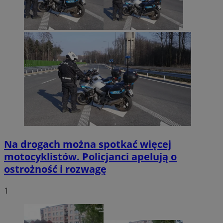
Na drogach można spotkać więcej
motocyklistów. Policjanci apelują o
ostrożność i rozwagę
1