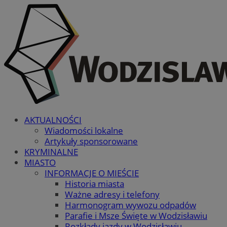
AKTUALNOŚCI
Wiadomości lokalne
Artykuły sponsorowane
KRYMINALNE
MIASTO
INFORMACJE O MIEŚCIE
Historia miasta
Ważne adresy i telefony
Harmonogram wywozu odpadów
Parafie i Msze Święte w Wodzisławiu
Rozkłady jazdy w Wodzisławiu