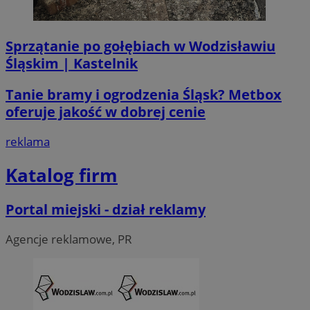
__Secure-ROLLOUT_TOKEN
.youtube.com
5 miesi
Sprzątanie po gołębiach w Wodzisławiu
tygod
Śląskim | Kastelnik
Tanie bramy i ogrodzenia Śląsk? Metbox
oferuje jakość w dobrej cenie
reklama
Katalog firm
Portal miejski - dział reklamy
Agencje reklamowe, PR