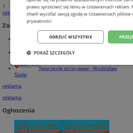
1
prawo sprzeciwić się temu w
Ustawieniach reklam
.
reklama
chwili wycofać swoją zgodę w
Ustawieniach plików 
prywatności
Zobacz również
ODRZUĆ WSZYSTKIE
PRZEJ
Wiadomości kryminalne w Wodzisławiu
Wiadomości lokalne
POKAŻ SZCZEGÓŁY
Niezbędne
Wydajność
Targetowani
Tworzenie stron www - Wodzisław
Śląski
reklama
Niesklasyfikowane
reklama
Ogłoszenia
Niezbędne
Wydajność
Targetowanie
Funkcjonalno