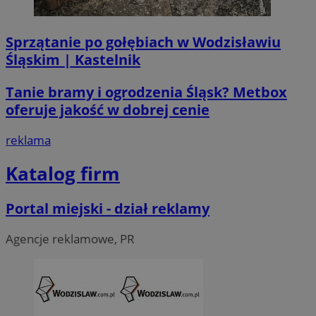
Sprzątanie po gołębiach w Wodzisławiu
Śląskim | Kastelnik
Tanie bramy i ogrodzenia Śląsk? Metbox
oferuje jakość w dobrej cenie
reklama
Katalog firm
CookieScriptConsent
4 tygodni
CookieScript
Portal miejski - dział reklamy
wodzislaw.com.pl
Agencje reklamowe, PR