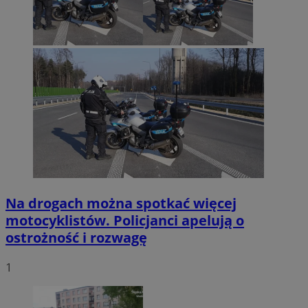
Na drogach można spotkać więcej
motocyklistów. Policjanci apelują o
ostrożność i rozwagę
1