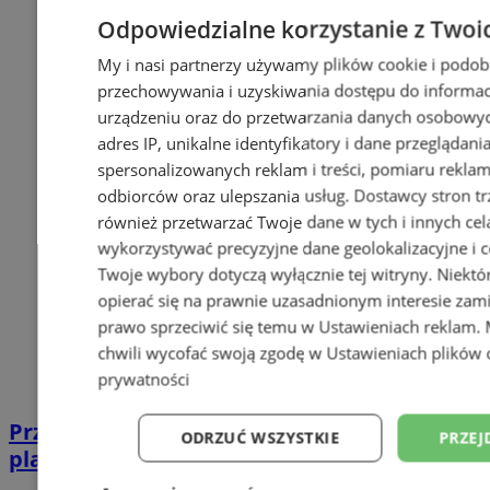
Odpowiedzialne korzystanie z Twoi
My i nasi partnerzy używamy plików cookie i podob
przechowywania i uzyskiwania dostępu do informac
urządzeniu oraz do przetwarzania danych osobowych
adres IP, unikalne identyfikatory i dane przeglądani
spersonalizowanych reklam i treści, pomiaru reklam i
odbiorców oraz ulepszania usług.
Dostawcy stron tr
również przetwarzać Twoje dane w tych i innych cel
wykorzystywać precyzyjne dane geolokalizacyjne i c
Twoje wybory dotyczą wyłącznie tej witryny. Niekt
opierać się na prawnie uzasadnionym interesie zami
prawo sprzeciwić się temu w
Ustawieniach reklam
.
chwili wycofać swoją zgodę w
Ustawieniach plików 
prywatności
Przyszłość Wodzisławia Śląskiego:
ODRZUĆ WSZYSTKIE
PRZEJ
planowane inwestycje na 2025 rok