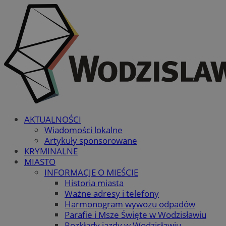
AKTUALNOŚCI
Wiadomości lokalne
Artykuły sponsorowane
KRYMINALNE
MIASTO
INFORMACJE O MIEŚCIE
Historia miasta
Ważne adresy i telefony
Harmonogram wywozu odpadów
Parafie i Msze Święte w Wodzisławiu
Rozkłady jazdy w Wodzisławiu