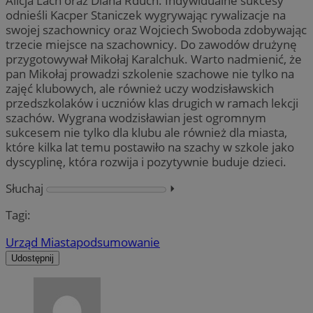
Alicja Lach oraz Diana Rduch. Indywidualne sukcesy
odnieśli Kacper Staniczek wygrywając rywalizacje na
swojej szachownicy oraz Wojciech Swoboda zdobywając
trzecie miejsce na szachownicy. Do zawodów drużynę
przygotowywał Mikołaj Karalchuk. Warto nadmienić, że
pan Mikołaj prowadzi szkolenie szachowe nie tylko na
zajęć klubowych, ale również uczy wodzisławskich
przedszkolaków i uczniów klas drugich w ramach lekcji
szachów. Wygrana wodzisławian jest ogromnym
sukcesem nie tylko dla klubu ale również dla miasta,
które kilka lat temu postawiło na szachy w szkole jako
dyscyplinę, która rozwija i pozytywnie buduje dzieci.
Słuchaj
⏵︎
Tagi:
Urząd Miasta
podsumowanie
Udostępnij