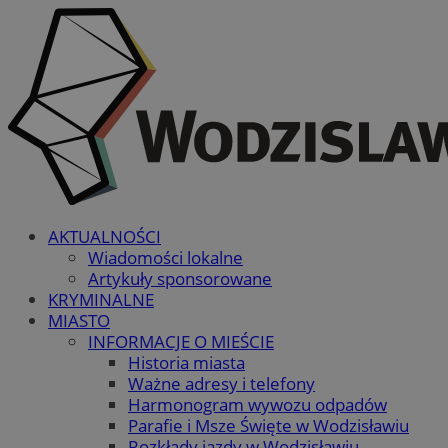
AKTUALNOŚCI
Wiadomości lokalne
Artykuły sponsorowane
KRYMINALNE
MIASTO
INFORMACJE O MIEŚCIE
Historia miasta
Ważne adresy i telefony
Harmonogram wywozu odpadów
Parafie i Msze Święte w Wodzisławiu
Rozkłady jazdy w Wodzisławiu