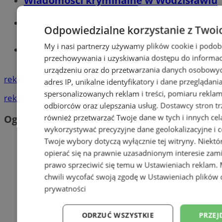
Wiadomości kryminalne w Wodzisławiu
Wiadomości lokalne
Odpowiedzialne korzystanie z Twoi
My i nasi partnerzy używamy plików cookie i podob
Tworzenie stron www - Wodzisław
przechowywania i uzyskiwania dostępu do informac
Śląski
urządzeniu oraz do przetwarzania danych osobowych
reklama
adres IP, unikalne identyfikatory i dane przeglądani
spersonalizowanych reklam i treści, pomiaru reklam i
reklama
odbiorców oraz ulepszania usług.
Dostawcy stron tr
również przetwarzać Twoje dane w tych i innych cel
Ogłoszenia
wykorzystywać precyzyjne dane geolokalizacyjne i c
Twoje wybory dotyczą wyłącznie tej witryny. Niekt
opierać się na prawnie uzasadnionym interesie zami
prawo sprzeciwić się temu w
Ustawieniach reklam
.
chwili wycofać swoją zgodę w
Ustawieniach plików 
prywatności
ODRZUĆ WSZYSTKIE
PRZEJ