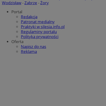
Wodzisław
-
Zabrze
-
Żory
Portal
VISITOR_PRIVACY_METADATA
5 miesi
YouTube
Redakcja
tygod
.youtube.com
Patronat medialny
Praktyki w silesia.info.pl
Regulaminy portalu
Polityka prywatności
Oferta
Napisz do nas
Reklama