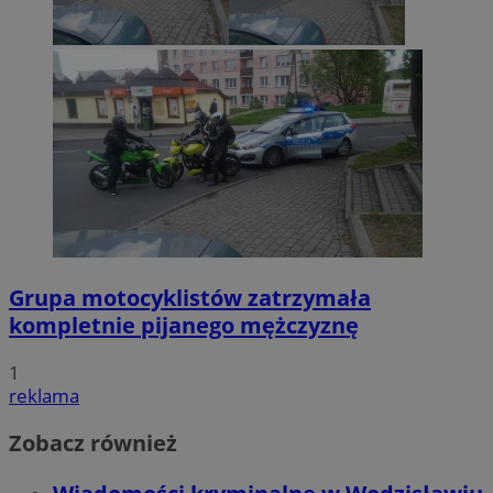
Grupa motocyklistów zatrzymała
kompletnie pijanego mężczyznę
1
reklama
Zobacz również