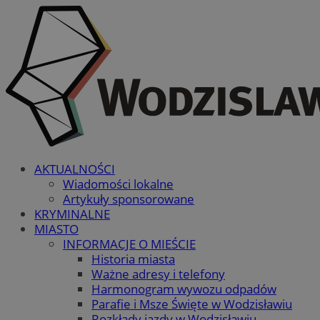
AKTUALNOŚCI
Wiadomości lokalne
Artykuły sponsorowane
KRYMINALNE
MIASTO
INFORMACJE O MIEŚCIE
Historia miasta
Ważne adresy i telefony
Harmonogram wywozu odpadów
Parafie i Msze Święte w Wodzisławiu
Rozkłady jazdy w Wodzisławiu