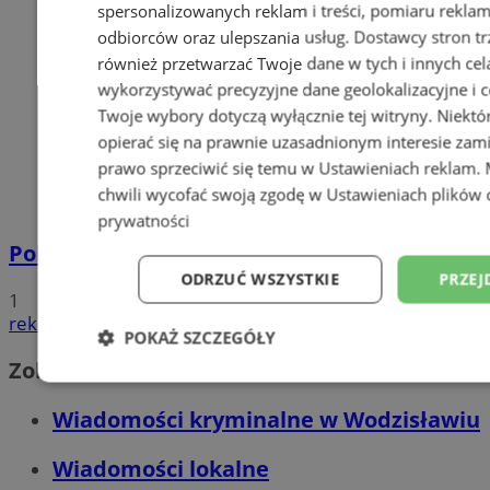
spersonalizowanych reklam i treści, pomiaru reklam i
odbiorców oraz ulepszania usług.
Dostawcy stron tr
również przetwarzać Twoje dane w tych i innych cel
wykorzystywać precyzyjne dane geolokalizacyjne i c
Twoje wybory dotyczą wyłącznie tej witryny. Niekt
opierać się na prawnie uzasadnionym interesie zami
prawo sprzeciwić się temu w
Ustawieniach reklam
.
chwili wycofać swoją zgodę w
Ustawieniach plików 
prywatności
Policyjna eskorta na porodówkę
ODRZUĆ WSZYSTKIE
PRZEJ
1
reklama
POKAŻ SZCZEGÓŁY
Zobacz również
Niezbędne
Wydajność
Targetowani
Wiadomości kryminalne w Wodzisławiu
Wiadomości lokalne
Niesklasyfikowane