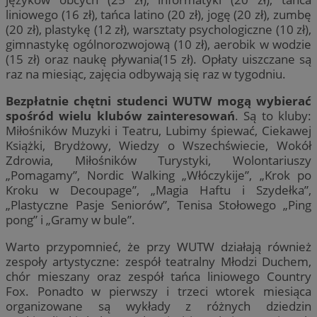
liniowego (16 zł), tańca latino (20 zł), jogę (20 zł), zumbę
(20 zł), plastykę (12 zł), warsztaty psychologiczne (10 zł),
gimnastykę ogólnorozwojową (10 zł), aerobik w wodzie
(15 zł) oraz naukę pływania(15 zł). Opłaty uiszczane są
raz na miesiąc, zajęcia odbywają się raz w tygodniu.
Bezpłatnie chętni studenci WUTW mogą wybierać
spośród wielu klubów zainteresowań
. Są to kluby:
Miłośników Muzyki i Teatru, Lubimy śpiewać, Ciekawej
Książki, Brydżowy, Wiedzy o Wszechświecie, Wokół
Zdrowia, Miłośników Turystyki, Wolontariuszy
„Pomagamy”, Nordic Walking „Włóczykije”, „Krok po
Kroku w Decoupage”, „Magia Haftu i Szydełka”,
„Plastyczne Pasje Seniorów”, Tenisa Stołowego „Ping
pong” i „Gramy w bule”.
Warto przypomnieć, że przy WUTW działają również
zespoły artystyczne: zespół teatralny Młodzi Duchem,
chór mieszany oraz zespół tańca liniowego Country
Fox. Ponadto w pierwszy i trzeci wtorek miesiąca
organizowane są wykłady z różnych dziedzin