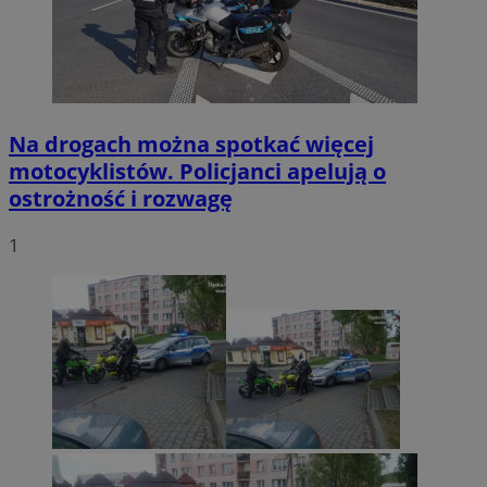
Na drogach można spotkać więcej
motocyklistów. Policjanci apelują o
ostrożność i rozwagę
1