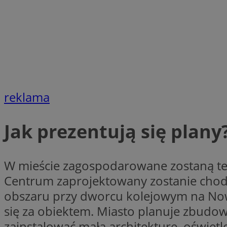
CookieScriptConse
VISITOR_PRIVACY_
reklama
Jak prezentują się plany
suid
W mieście zagospodarowane zostaną ter
Centrum zaprojektowany zostanie chodn
obszaru przy dworcu kolejowym na Nowy
Nazwa
Pro
się za obiektem. Miasto planuje zbudo
Nazwa
Nazwa
Do
Nazwa
ustat_bzgfew1atv22
zainstalować małą architekturę, oświe
sa-user-id
google_push
.bi