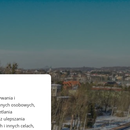
ywania i
danych osobowych,
etlania
az ulepszania
 i innych celach,