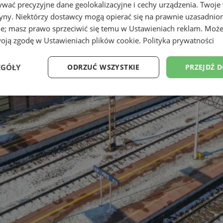
wać precyzyjne dane geolokalizacyjne i cechy urządzenia. Twoje
tryny. Niektórzy dostawcy mogą opierać się na prawnie uzasadnio
ie; masz prawo sprzeciwić się temu w
Ustawieniach reklam
. Może
woją zgodę w
Ustawieniach plików cookie
.
Polityka prywatności
EGÓŁY
ODRZUĆ WSZYSTKIE
PRZEJDŹ 
Wydajność
Targetowanie
Funkcjonalność
Ni
ezbędne
Wydajność
Targetowanie
Funkcjonalność
Niesklasyfikow
ie umożliwiają korzystanie z podstawowych funkcji strony internetowej, takich jak log
Bez niezbędnych plików cookie nie można prawidłowo korzystać ze strony internetowe
Okres
Provider
/
Domena
Opis
przechowywania