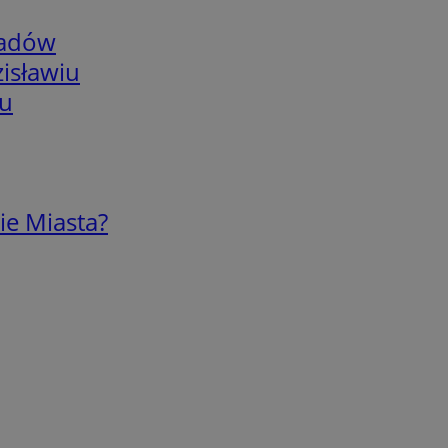
adów
isławiu
iu
ie Miasta?