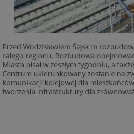
QeSessID
SessID
MvSessID
INGRESSCOOKIE
Przed Wodzisławiem Śląskim rozbudowa 
euds
całego regionu. Rozbudowa obejmować 
Miasta pisał w zeszłym tygodniu, a ta
Centrum ukierunkowany zostanie na zwi
__cf_bm
komunikacji kolejowej dla mieszkańców,
tworzenia infrastruktury dla zrównowa
li_gc
__Secure-ROLLOU