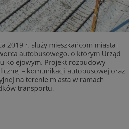
entyfikator sesji.
entyfikator sesji.
entyfikator sesji.
erów obsługuje
ekście
lu optymalizacji
 2019 r. służy mieszkańcom miasta i
 do przechowywania
dworca autobusowego, o którym Urząd
niu do usług
e, czy użytkownik
cu kolejowym. Projekt rozbudowy
enia lub reklamy.
licznej – komunikacji autobusowej oraz
niania ludzi i
trony internetowej,
yjnej na terenie miasta w ramach
e ważnych raportów
ryny internetowej.
dków transportu.
y gościa na
nych celów
ądzania
ych funkcji oraz
a dostępu
alnych wersji
gle. Jest
znacza, że może być