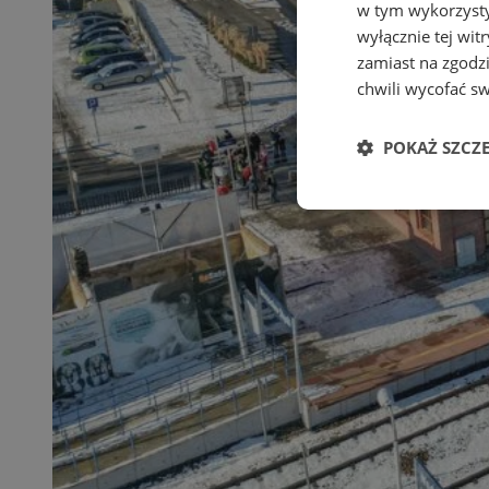
w tym wykorzysty
wyłącznie tej wi
zamiast na zgodz
chwili wycofać s
POKAŻ SZCZ
Niezbędne
Ni
Niezbędne pliki cook
zarządzanie kontem. 
Nazwa