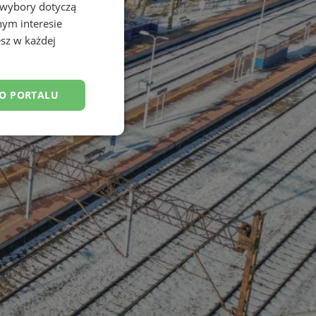
 wybory dotyczą
nym interesie
sz w każdej
DO PORTALU
esklasyfikowane
ane
owanie użytkownika i
j.