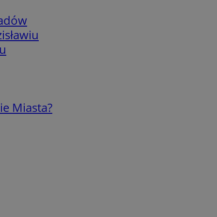
adów
isławiu
iu
ie Miasta?