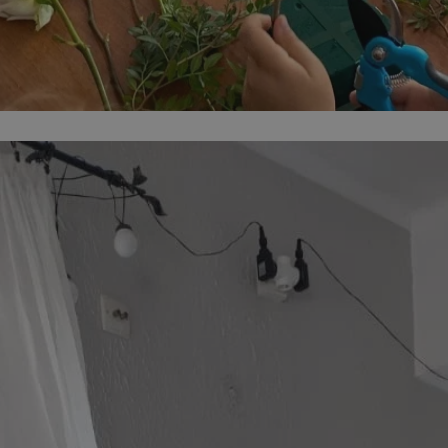
wodzislaw.com.pl
1 rok
Ten plik cookie przechowuje id
wodzislaw.com.pl
1 rok
Ten plik cookie przechowuje id
wodzislaw.com.pl
1 rok
Ten plik cookie przechowuje id
Sesja
Rejestruje, który klaster serw
NGINX Inc.
gościa. Jest to używane w kont
bh.contextweb.com
równoważenia obciążenia w ce
doświadczenia użytkownika.
.rfihub.com
Sesja
Ten plik cookie jest używany
zgody użytkownika w odniesie
śledzenia. Zazwyczaj rejestruj
zdecydował się na usługi śledz
29 minut 55
Ten plik cookie służy do rozróż
Cloudflare Inc.
sekund
botów. Jest to korzystne dla s
.temu.com
ponieważ umożliwia tworzeni
na temat korzystania z jej wit
Google Privacy Policy
5 miesięcy 4
Służy do przechowywania zgod
LinkedIn
tygodnie
używanie plików cookie do in
Corporation
.linkedin.com
T_TOKEN
.youtube.com
5 miesięcy 4
używane przez Google do zarz
tygodnie
wdrażaniem i testowaniem now
usług. Służy do kontrolowani
użytkowników do eksperyment
funkcji w różnych usługach Goo
oznaczone jako "secure", co o