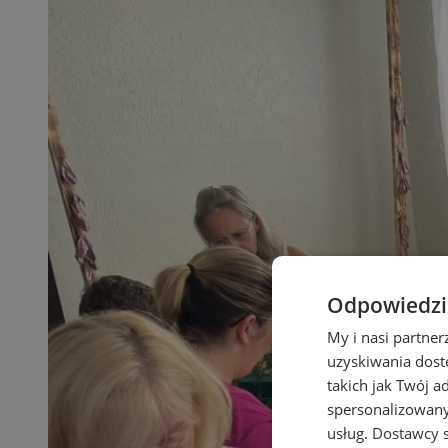
Odpowiedzia
My i nasi partne
uzyskiwania dost
takich jak Twój a
spersonalizowanyc
usług.
Dostawcy s