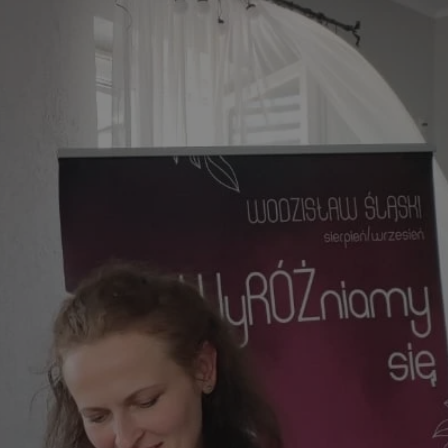
ctwem bezpiecznych
 tym samym
nych danych.
rzez usługę Cookie-
preferencji
 na pliki cookie.
ookie Cookie-
nformacje o zgodzie
ncjach dotyczących
ia z witryny.
olityki prywatności
ich przestrzeganie
temu użytkownik nie
woich preferencji,
 z regulacjami
 identyfikatora
 i przechowywania
ia interakcji