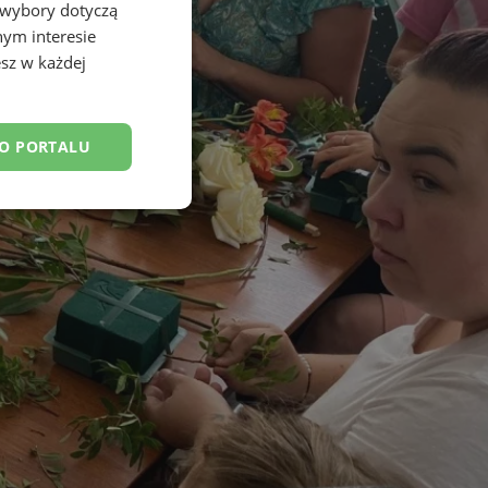
 wybory dotyczą
nym interesie
sz w każdej
DO PORTALU
esklasyfikowane
ane
owanie użytkownika i
j.