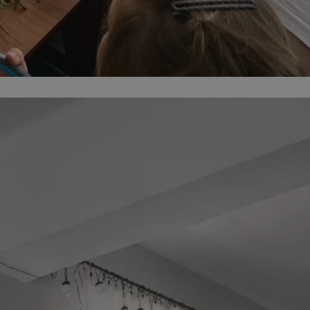
entyfikator sesji.
entyfikator sesji.
entyfikator sesji.
erów obsługuje
ekście
lu optymalizacji
 do przechowywania
niu do usług
e, czy użytkownik
enia lub reklamy.
niania ludzi i
trony internetowej,
e ważnych raportów
ryny internetowej.
y gościa na
nych celów
ądzania
ych funkcji oraz
a dostępu
alnych wersji
gle. Jest
znacza, że może być