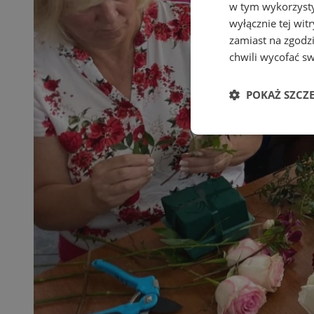
w tym wykorzysty
wyłącznie tej wi
zamiast na zgodz
chwili wycofać s
POKAŻ SZCZ
Niezbędne
Ni
Niezbędne pliki cook
zarządzanie kontem. 
Nazwa