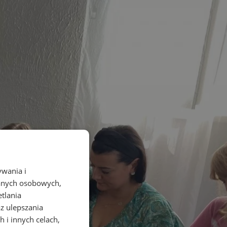
ywania i
danych osobowych,
etlania
az ulepszania
 i innych celach,