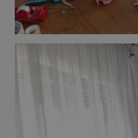
QeSessID
SessID
MvSessID
INGRESSCOOKIE
euds
__cf_bm
li_gc
__Secure-ROLLOU