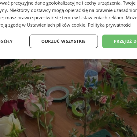
wać precyzyjne dane geolokalizacyjne i cechy urządzenia. Twoje
tryny. Niektórzy dostawcy mogą opierać się na prawnie uzasadnio
ie; masz prawo sprzeciwić się temu w
Ustawieniach reklam
. Może
woją zgodę w
Ustawieniach plików cookie
.
Polityka prywatności
EGÓŁY
ODRZUĆ WSZYSTKIE
PRZEJDŹ 
Wydajność
Targetowanie
Funkcjonalność
Ni
ezbędne
Wydajność
Targetowanie
Funkcjonalność
Niesklasyfikow
ie umożliwiają korzystanie z podstawowych funkcji strony internetowej, takich jak log
Bez niezbędnych plików cookie nie można prawidłowo korzystać ze strony internetowe
Okres
Provider
/
Domena
Opis
przechowywania