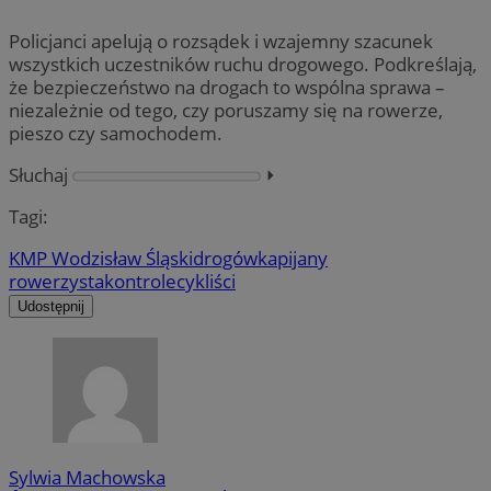
Policjanci apelują o rozsądek i wzajemny szacunek
wszystkich uczestników ruchu drogowego. Podkreślają,
że bezpieczeństwo na drogach to wspólna sprawa –
niezależnie od tego, czy poruszamy się na rowerze,
pieszo czy samochodem.
Słuchaj
⏵︎
Tagi:
KMP Wodzisław Śląski
drogówka
pijany
rowerzysta
kontrole
cykliści
Udostępnij
Sylwia Machowska