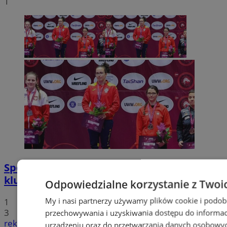
1
Sportowe podsumowanie wodzisławskich
klubów sportowych
Odpowiedzialne korzystanie z Twoi
My i nasi partnerzy używamy plików cookie i podob
1
3
przechowywania i uzyskiwania dostępu do informac
reklama
urządzeniu oraz do przetwarzania danych osobowych