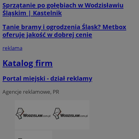
Sprzątanie po gołębiach w Wodzisławiu
Śląskim | Kastelnik
Tanie bramy i ogrodzenia Śląsk? Metbox
oferuje jakość w dobrej cenie
li_gc
5 miesi
LinkedIn
tygod
Corporation
reklama
.linkedin.com
Katalog firm
__Secure-ROLLOUT_TOKEN
.youtube.com
5 miesi
tygod
Portal miejski - dział reklamy
Agencje reklamowe, PR