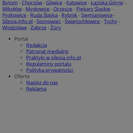
Bytom
-
Chorzów
-
Gliwice
-
Katowice
-
Łaziska Górne
-
Mikołów
-
Mysłowice
-
Orzesze
-
Piekary Śląskie
-
Pyskowice
-
Ruda Śląska
-
Rybnik
-
Siemianowice
-
Silesia.info.pl
-
Sosnowiec
-
Świętochłowice
-
Tychy
-
Wodzisław
-
Zabrze
-
Żory
Portal
Redakcja
Patronat medialny
Praktyki w silesia.info.pl
Regulaminy portalu
Polityka prywatności
Oferta
Napisz do nas
Reklama
suid
1 r
Simplifi Holdings
Inc.
.simpli.fi
Provider
/
Okres
Provider
/
Nazwa
Nazwa
Opis
Domena
przechowywania
Domena
Okres