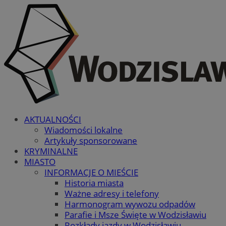
AKTUALNOŚCI
Wiadomości lokalne
Artykuły sponsorowane
KRYMINALNE
MIASTO
INFORMACJE O MIEŚCIE
Historia miasta
Ważne adresy i telefony
Harmonogram wywozu odpadów
Parafie i Msze Święte w Wodzisławiu
Rozkłady jazdy w Wodzisławiu