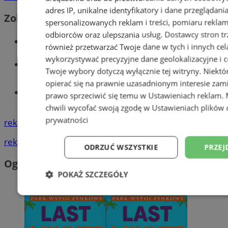
adres IP, unikalne identyfikatory i dane przeglądani
Zobacz również
spersonalizowanych reklam i treści, pomiaru reklam i
odbiorców oraz ulepszania usług.
Dostawcy stron tr
Wiadomości kryminalne w Wodzisławiu
również przetwarzać Twoje dane w tych i innych cel
wykorzystywać precyzyjne dane geolokalizacyjne i c
Wiadomości lokalne
Twoje wybory dotyczą wyłącznie tej witryny. Niekt
opierać się na prawnie uzasadnionym interesie zami
Tworzenie stron www - Wodzisław
prawo sprzeciwić się temu w
Ustawieniach reklam
.
Śląski
chwili wycofać swoją zgodę w
Ustawieniach plików 
prywatności
reklama
reklama
ODRZUĆ WSZYSTKIE
PRZEJ
Ogłoszenia
POKAŻ SZCZEGÓŁY
Niezbędne
Wydajność
Targetowani