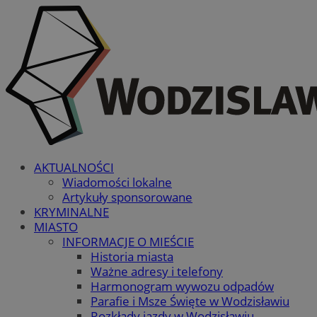
AKTUALNOŚCI
Wiadomości lokalne
Artykuły sponsorowane
KRYMINALNE
MIASTO
INFORMACJE O MIEŚCIE
Historia miasta
Ważne adresy i telefony
Harmonogram wywozu odpadów
Parafie i Msze Święte w Wodzisławiu
Rozkłady jazdy w Wodzisławiu