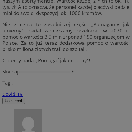
naszym asortymencie. Wartość każdej z nich to ok. 10
tys. zł. A to oznacza, że personel każdej placówki będzie
miał do swojej dyspozycji ok. 1000 kremów.
Nie zmienia to zasadniczej części „Pomagamy jak
umiemy”: nadal zamierzamy przekazać w 2020 r.
pomoc o wartości 3,5 mln zł ponad 150 organizacjom w
Polsce. Za to już teraz dodatkowa pomoc o wartości
blisko miliona złotych trafi do szpitali.
Chcemy nadal „Pomagać jak umiemy”!
Słuchaj
⏵︎
Tagi:
Covid-19
Udostępnij