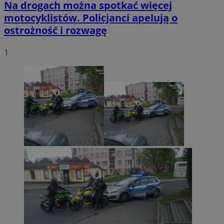
Na drogach można spotkać więcej
motocyklistów. Policjanci apelują o
ostrożność i rozwagę
1