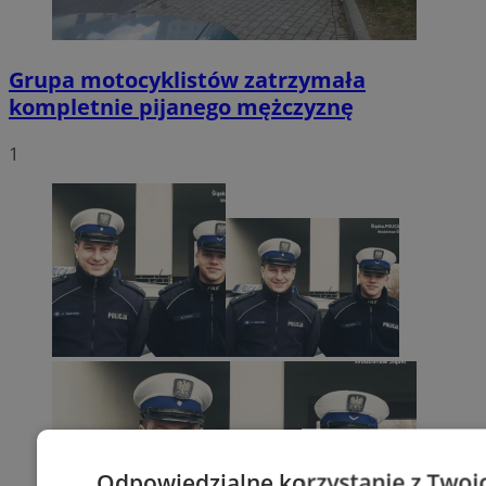
Grupa motocyklistów zatrzymała
kompletnie pijanego mężczyznę
1
Odpowiedzialne korzystanie z Twoi