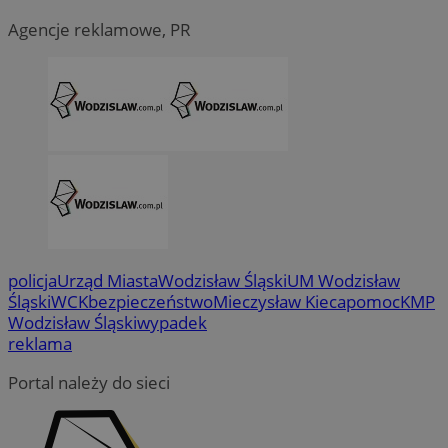
Agencje reklamowe, PR
CookieScriptConsent
4 tygodni
CookieScript
wodzislaw.com.pl
policja
Urząd Miasta
Wodzisław Śląski
UM Wodzisław
Śląski
WCK
bezpieczeństwo
Mieczysław Kieca
pomoc
KMP
Wodzisław Śląski
wypadek
reklama
Portal należy do sieci
VISITOR_PRIVACY_METADATA
5 miesi
YouTube