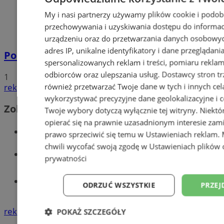
My i nasi partnerzy używamy plików cookie i podob
przechowywania i uzyskiwania dostępu do informac
urządzeniu oraz do przetwarzania danych osobowych
adres IP, unikalne identyfikatory i dane przeglądani
Policyjna eskorta na porodówkę
spersonalizowanych reklam i treści, pomiaru reklam i
odbiorców oraz ulepszania usług.
Dostawcy stron tr
1
również przetwarzać Twoje dane w tych i innych cel
reklama
wykorzystywać precyzyjne dane geolokalizacyjne i c
Zobacz również
Twoje wybory dotyczą wyłącznie tej witryny. Niekt
opierać się na prawnie uzasadnionym interesie zami
Wiadomości kryminalne w Wodzisławiu
prawo sprzeciwić się temu w
Ustawieniach reklam
.
chwili wycofać swoją zgodę w
Ustawieniach plików 
Wiadomości lokalne
prywatności
Tworzenie stron www - Wodzisław
ODRZUĆ WSZYSTKIE
PRZEJ
Śląski
reklama
POKAŻ SZCZEGÓŁY