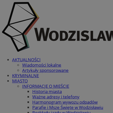
AKTUALNOŚCI
Wiadomości lokalne
Artykuły sponsorowane
KRYMINALNE
MIASTO
INFORMACJE O MIEŚCIE
Historia miasta
Ważne adresy i telefony
Harmonogram wywozu odpadów
Parafie i Msze Święte w Wodzisławiu
Rozkłady jazdy w Wodzisławiu