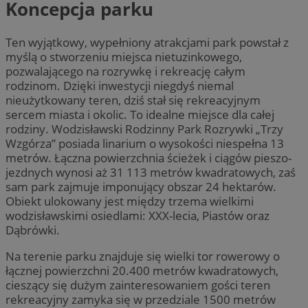
Koncepcja parku
Ten wyjątkowy, wypełniony atrakcjami park powstał z
myślą o stworzeniu miejsca nietuzinkowego,
pozwalającego na rozrywkę i rekreację całym
rodzinom. Dzięki inwestycji niegdyś niemal
nieużytkowany teren, dziś stał się rekreacyjnym
sercem miasta i okolic. To idealne miejsce dla całej
rodziny. Wodzisławski Rodzinny Park Rozrywki „Trzy
Wzgórza” posiada linarium o wysokości niespełna 13
metrów. Łączna powierzchnia ścieżek i ciągów pieszo-
jezdnych wynosi aż 31 113 metrów kwadratowych, zaś
sam park zajmuje imponujący obszar 24 hektarów.
Obiekt ulokowany jest między trzema wielkimi
wodzisławskimi osiedlami: XXX-lecia, Piastów oraz
Dąbrówki.
Na terenie parku znajduje się wielki tor rowerowy o
łącznej powierzchni 20.400 metrów kwadratowych,
cieszący się dużym zainteresowaniem gości teren
rekreacyjny zamyka się w przedziale 1500 metrów