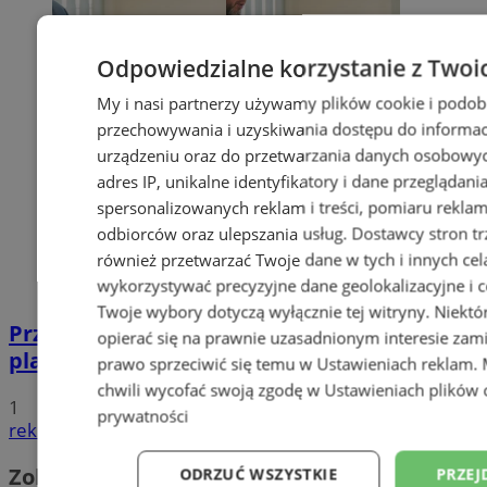
Odpowiedzialne korzystanie z Twoi
My i nasi partnerzy używamy plików cookie i podob
przechowywania i uzyskiwania dostępu do informac
urządzeniu oraz do przetwarzania danych osobowych
adres IP, unikalne identyfikatory i dane przeglądani
spersonalizowanych reklam i treści, pomiaru reklam i
odbiorców oraz ulepszania usług.
Dostawcy stron tr
również przetwarzać Twoje dane w tych i innych cel
wykorzystywać precyzyjne dane geolokalizacyjne i c
Twoje wybory dotyczą wyłącznie tej witryny. Niekt
Przyszłość Wodzisławia Śląskiego:
opierać się na prawnie uzasadnionym interesie zami
planowane inwestycje na 2025 rok
prawo sprzeciwić się temu w
Ustawieniach reklam
.
chwili wycofać swoją zgodę w
Ustawieniach plików 
1
prywatności
reklama
Zobacz również
ODRZUĆ WSZYSTKIE
PRZEJ