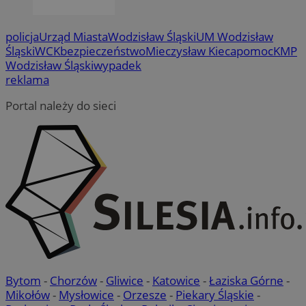
policja
Urząd Miasta
Wodzisław Śląski
UM Wodzisław
VISITOR_PRIVACY_METADATA
5 miesi
YouTube
Śląski
WCK
bezpieczeństwo
Mieczysław Kieca
pomoc
KMP
tygod
.youtube.com
Wodzisław Śląski
wypadek
reklama
Portal należy do sieci
Bytom
-
Chorzów
-
Gliwice
-
Katowice
-
Łaziska Górne
-
Mikołów
-
Mysłowice
-
Orzesze
-
Piekary Śląskie
-