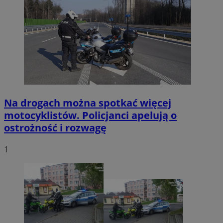
Na drogach można spotkać więcej
motocyklistów. Policjanci apelują o
ostrożność i rozwagę
1