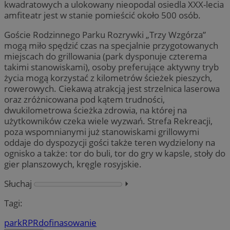
kwadratowych a ulokowany nieopodal osiedla XXX-lecia
amfiteatr jest w stanie pomieścić około 500 osób.
Goście Rodzinnego Parku Rozrywki „Trzy Wzgórza”
mogą miło spędzić czas na specjalnie przygotowanych
miejscach do grillowania (park dysponuje czterema
takimi stanowiskami), osoby preferujące aktywny tryb
życia mogą korzystać z kilometrów ścieżek pieszych,
rowerowych. Ciekawą atrakcją jest strzelnica laserowa
oraz zróżnicowana pod kątem trudności,
dwukilometrowa ścieżka zdrowia, na której na
użytkowników czeka wiele wyzwań. Strefa Rekreacji,
poza wspomnianymi już stanowiskami grillowymi
oddaje do dyspozycji gości także teren wydzielony na
ognisko a także: tor do buli, tor do gry w kapsle, stoły do
gier planszowych, kręgle rosyjskie.
Słuchaj
⏵︎
Tagi:
park
RPR
dofinasowanie