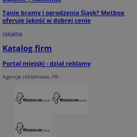
Tanie bramy i ogrodzenia Śląsk? Metbox
oferuje jakość w dobrej cenie
reklama
Katalog firm
Portal miejski - dział reklamy
Agencje reklamowe, PR
CookieScriptConsent
4 tygodni
CookieScript
wodzislaw.com.pl