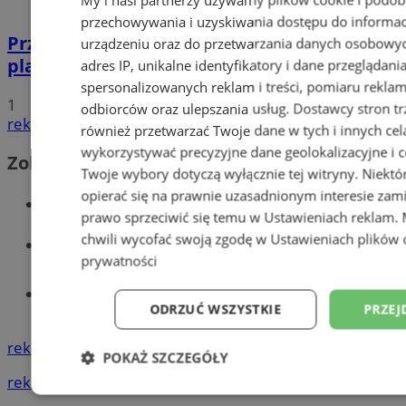
przechowywania i uzyskiwania dostępu do informac
Przyszłość Wodzisławia Śląskiego:
urządzeniu oraz do przetwarzania danych osobowych
planowane inwestycje na 2025 rok
adres IP, unikalne identyfikatory i dane przeglądani
spersonalizowanych reklam i treści, pomiaru reklam i
1
odbiorców oraz ulepszania usług.
Dostawcy stron tr
reklama
również przetwarzać Twoje dane w tych i innych cel
wykorzystywać precyzyjne dane geolokalizacyjne i c
Zobacz również
Twoje wybory dotyczą wyłącznie tej witryny. Niekt
opierać się na prawnie uzasadnionym interesie zami
Wiadomości kryminalne w Wodzisławiu
prawo sprzeciwić się temu w
Ustawieniach reklam
.
chwili wycofać swoją zgodę w
Ustawieniach plików 
Wiadomości lokalne
prywatności
Tworzenie stron www - Wodzisław
ODRZUĆ WSZYSTKIE
PRZEJ
Śląski
reklama
POKAŻ SZCZEGÓŁY
reklama
Niezbędne
Wydajność
Targetowani