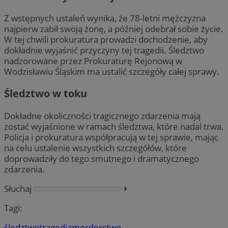
Z wstępnych ustaleń wynika, że 78-letni mężczyzna
najpierw zabił swoją żonę, a później odebrał sobie życie.
W tej chwili prokuratura prowadzi dochodzenie, aby
dokładnie wyjaśnić przyczyny tej tragedii. Śledztwo
nadzorowane przez Prokuraturę Rejonową w
Wodzisławiu Śląskim ma ustalić szczegóły całej sprawy.
Śledztwo w toku
Dokładne okoliczności tragicznego zdarzenia mają
zostać wyjaśnione w ramach śledztwa, które nadal trwa.
Policja i prokuratura współpracują w tej sprawie, mając
na celu ustalenie wszystkich szczegółów, które
doprowadziły do tego smutnego i dramatycznego
zdarzenia.
Słuchaj
⏵︎
Tagi:
śledztwo
tragedia
morderstwo