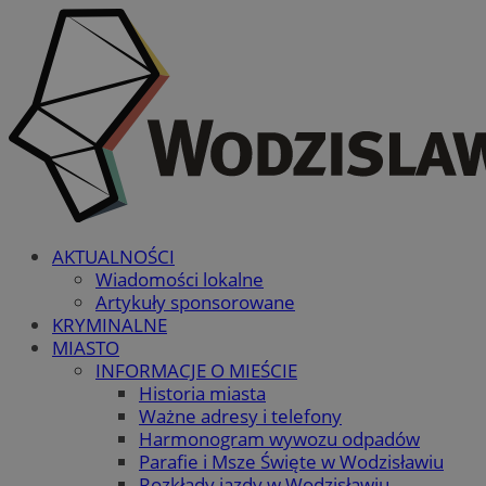
AKTUALNOŚCI
Wiadomości lokalne
Artykuły sponsorowane
KRYMINALNE
MIASTO
INFORMACJE O MIEŚCIE
Historia miasta
Ważne adresy i telefony
Harmonogram wywozu odpadów
Parafie i Msze Święte w Wodzisławiu
Rozkłady jazdy w Wodzisławiu