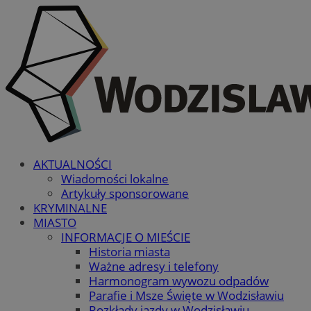
AKTUALNOŚCI
Wiadomości lokalne
Artykuły sponsorowane
KRYMINALNE
MIASTO
INFORMACJE O MIEŚCIE
Historia miasta
Ważne adresy i telefony
Harmonogram wywozu odpadów
Parafie i Msze Święte w Wodzisławiu
Rozkłady jazdy w Wodzisławiu