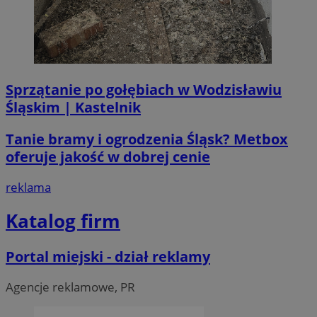
__Secure-ROLLOUT_TOKEN
.youtube.com
5 miesi
tygod
Sprzątanie po gołębiach w Wodzisławiu
Śląskim | Kastelnik
Tanie bramy i ogrodzenia Śląsk? Metbox
oferuje jakość w dobrej cenie
reklama
Katalog firm
Portal miejski - dział reklamy
CookieScriptConsent
4 tygodni
CookieScript
Agencje reklamowe, PR
wodzislaw.com.pl