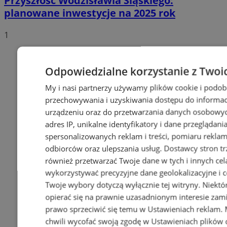
Przyszłość Wodzisławia Śląskiego:
planowane inwestycje na 2025 rok
1
Odpowiedzialne korzystanie z Twoi
My i nasi partnerzy używamy plików cookie i podob
przechowywania i uzyskiwania dostępu do informac
urządzeniu oraz do przetwarzania danych osobowych
adres IP, unikalne identyfikatory i dane przeglądani
spersonalizowanych reklam i treści, pomiaru reklam i
odbiorców oraz ulepszania usług.
Dostawcy stron tr
również przetwarzać Twoje dane w tych i innych cel
wykorzystywać precyzyjne dane geolokalizacyjne i c
Twoje wybory dotyczą wyłącznie tej witryny. Niekt
opierać się na prawnie uzasadnionym interesie zami
prawo sprzeciwić się temu w
Ustawieniach reklam
.
chwili wycofać swoją zgodę w
Ustawieniach plików 