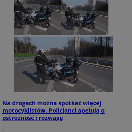
Na drogach można spotkać więcej
motocyklistów. Policjanci apelują o
ostrożność i rozwagę
1