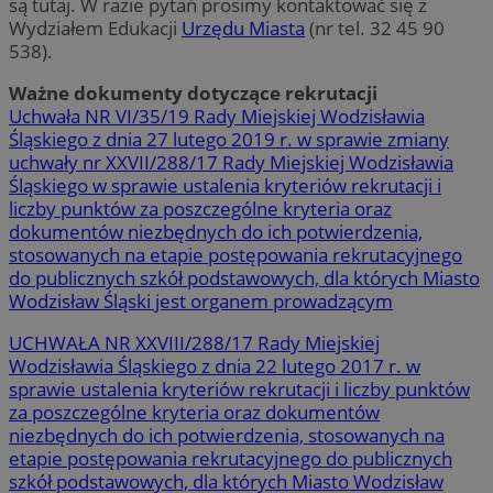
są tutaj. W razie pytań prosimy kontaktować się z
Wydziałem Edukacji
Urzędu Miasta
(nr tel. 32 45 90
538).
Ważne dokumenty dotyczące rekrutacji
Uchwała NR VI/35/19 Rady Miejskiej Wodzisławia
Śląskiego z dnia 27 lutego 2019 r. w sprawie zmiany
uchwały nr XXVII/288/17 Rady Miejskiej Wodzisławia
Śląskiego w sprawie ustalenia kryteriów rekrutacji i
liczby punktów za poszczególne kryteria oraz
dokumentów niezbędnych do ich potwierdzenia,
stosowanych na etapie postępowania rekrutacyjnego
do publicznych szkół podstawowych, dla których Miasto
Wodzisław Śląski jest organem prowadzącym
UCHWAŁA NR XXVIII/288/17 Rady Miejskiej
Wodzisławia Śląskiego z dnia 22 lutego 2017 r. w
sprawie ustalenia kryteriów rekrutacji i liczby punktów
za poszczególne kryteria oraz dokumentów
niezbędnych do ich potwierdzenia, stosowanych na
etapie postępowania rekrutacyjnego do publicznych
szkół podstawowych, dla których Miasto Wodzisław