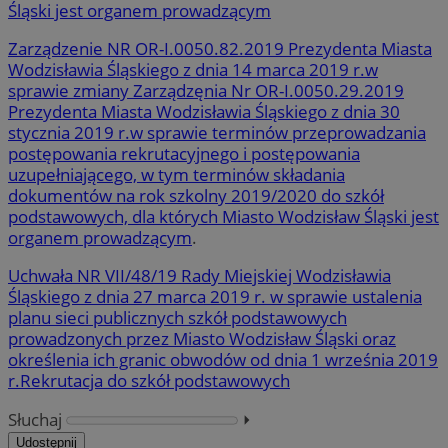
Śląski jest organem prowadzącym
Zarządzenie NR OR-I.0050.82.2019 Prezydenta Miasta
Wodzisławia Śląskiego z dnia 14 marca 2019 r.w
sprawie zmiany Zarządzęnia Nr OR-I.0050.29.2019
Prezydenta Miasta Wodzisławia Śląskiego z dnia 30
stycznia 2019 r.w sprawie terminów przeprowadzania
postępowania rekrutacyjnego i postępowania
uzupełniającego, w tym terminów składania
dokumentów na rok szkolny 2019/2020 do szkół
podstawowych, dla których Miasto Wodzisław Śląski jest
organem prowadzącym
.
Uchwała NR VII/48/19 Rady Miejskiej Wodzisławia
Śląskiego z dnia 27 marca 2019 r. w sprawie ustalenia
planu sieci publicznych szkół podstawowych
prowadzonych przez Miasto Wodzisław Śląski oraz
określenia ich granic obwodów od dnia 1 września 2019
r.Rekrutacja do szkół podstawowych
Słuchaj
⏵︎
Udostępnij