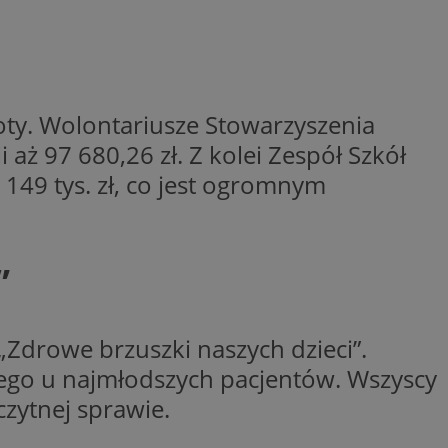
ctwem bezpiecznych
 tym samym
nych danych.
rzez usługę Cookie-
preferencji
 na pliki cookie.
ookie Cookie-
ty. Wolontariusze Stowarzyszenia
aż 97 680,26 zł. Z kolei Zespół Szkół
nformacje o zgodzie
ncjach dotyczących
 149 tys. zł, co jest ogromnym
ia z witryny.
olityki prywatności
ich przestrzeganie
temu użytkownik nie
woich preferencji,
 z regulacjami
”
 identyfikatora
„Zdrowe brzuszki naszych dzieci”.
ego u najmłodszych pacjentów. Wszyscy
czytnej sprawie.
 i przechowywania
ia interakcji