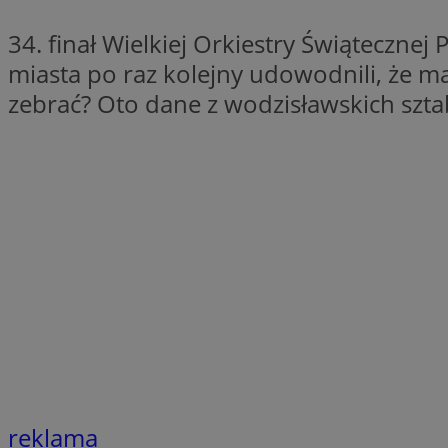
QeSessID
34. finał Wielkiej Orkiestry Świąteczn
SessID
miasta po raz kolejny udowodnili, że maj
MvSessID
zebrać? Oto dane z wodzisławskich szt
INGRESSCOOKIE
euds
__cf_bm
li_gc
__Secure-ROLLOU
reklama