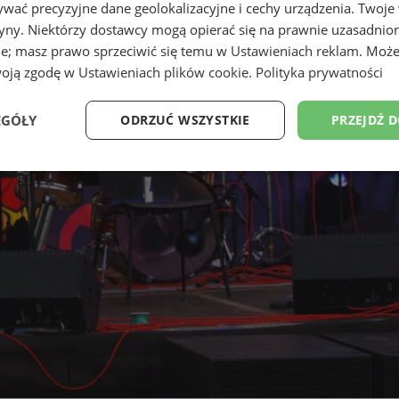
wać precyzyjne dane geolokalizacyjne i cechy urządzenia. Twoje
tryny. Niektórzy dostawcy mogą opierać się na prawnie uzasadnio
ie; masz prawo sprzeciwić się temu w
Ustawieniach reklam
. Może
woją zgodę w
Ustawieniach plików cookie
.
Polityka prywatności
EGÓŁY
ODRZUĆ WSZYSTKIE
PRZEJDŹ 
Wydajność
Targetowanie
Funkcjonalność
Ni
ezbędne
Wydajność
Targetowanie
Funkcjonalność
Niesklasyfikow
ie umożliwiają korzystanie z podstawowych funkcji strony internetowej, takich jak log
Bez niezbędnych plików cookie nie można prawidłowo korzystać ze strony internetowe
Okres
Provider
/
Domena
Opis
przechowywania