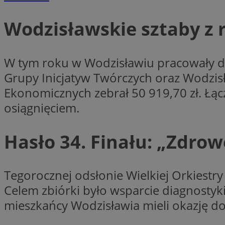
Wodzisławskie sztaby z
CookieScriptConse
W tym roku w Wodzisławiu pracowały dw
Grupy Inicjatyw Twórczych oraz Wodzisła
VISITOR_PRIVACY_
Ekonomicznych zebrał 50 919,70 zł. Łącz
osiągnięciem.
Hasło 34. Finału: „Zdrow
suid
Tegorocznej odsłonie Wielkiej Orkiestr
Celem zbiórki było wsparcie diagnosty
Nazwa
mieszkańcy Wodzisławia mieli okazję doł
Pro
Nazwa
Nazwa
Do
Nazwa
ustat_bzgfew1atv22
sa-user-id
google_push
.bi