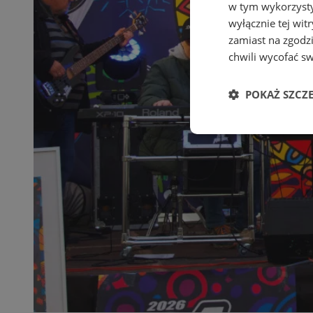
w tym wykorzysty
wyłącznie tej wi
zamiast na zgodz
chwili wycofać s
POKAŻ SZCZ
Niezbędne
Ni
Niezbędne pliki cook
zarządzanie kontem. 
Nazwa