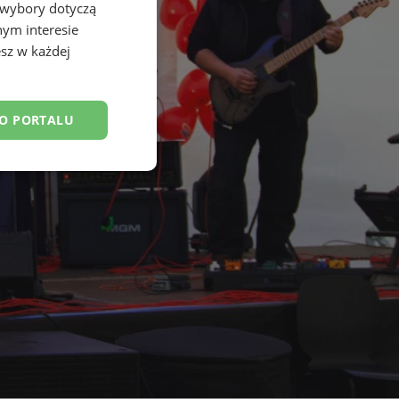
 wybory dotyczą
nym interesie
sz w każdej
DO PORTALU
esklasyfikowane
ane
owanie użytkownika i
j.