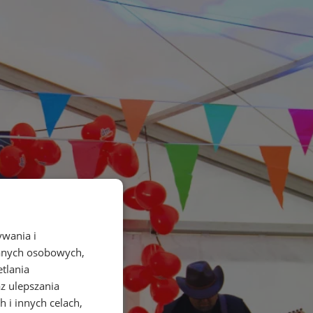
ywania i
danych osobowych,
etlania
az ulepszania
 i innych celach,