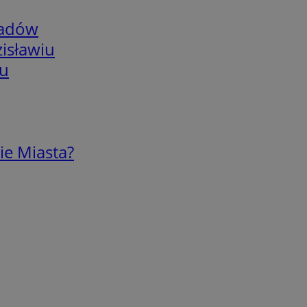
adów
isławiu
iu
ie Miasta?