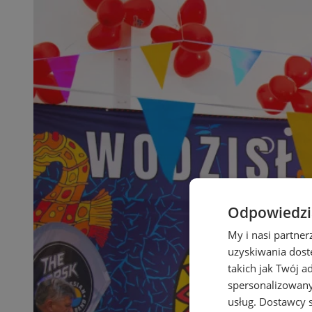
Odpowiedzia
My i nasi partne
uzyskiwania dost
takich jak Twój a
spersonalizowanyc
usług.
Dostawcy s