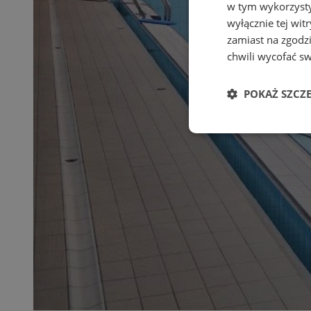
w tym wykorzysty
wyłącznie tej wi
zamiast na zgodz
chwili wycofać s
POKAŻ SZCZ
Niezbędne
Ni
Niezbędne pliki cook
zarządzanie kontem. 
Nazwa