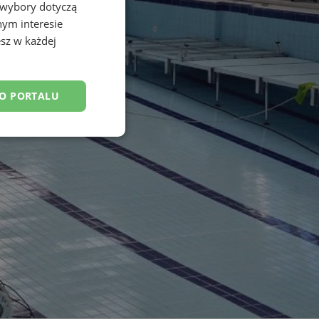
 wybory dotyczą
nym interesie
sz w każdej
DO PORTALU
esklasyfikowane
ane
owanie użytkownika i
j.