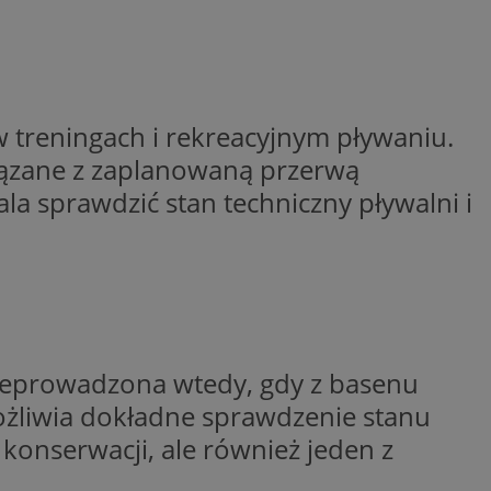
ctwem bezpiecznych
 tym samym
nych danych.
rzez usługę Cookie-
preferencji
 na pliki cookie.
ookie Cookie-
 treningach i rekreacyjnym pływaniu.
iązane z zaplanowaną przerwą
nformacje o zgodzie
ncjach dotyczących
a sprawdzić stan techniczny pływalni i
ia z witryny.
olityki prywatności
ich przestrzeganie
temu użytkownik nie
woich preferencji,
 z regulacjami
 identyfikatora
rzeprowadzona wtedy, gdy z basenu
możliwia dokładne sprawdzenie stanu
 konserwacji, ale również jeden z
 i przechowywania
ia interakcji