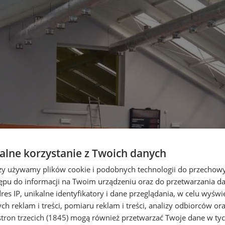
lne korzystanie z Twoich danych
rzy używamy plików cookie i podobnych technologii do przechow
ępu do informacji na Twoim urządzeniu oraz do przetwarzania 
dres IP, unikalne identyfikatory i dane przeglądania, w celu wyświ
h reklam i treści, pomiaru reklam i treści, analizy odbiorców or
tron trzecich (1845)
mogą również przetwarzać Twoje dane w tych