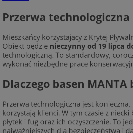
Przerwa technologiczna 
CookieScriptConse
Mieszkańcy korzystający z Krytej Pływ
Obiekt będzie
nieczynny od 19 lipca d
VISITOR_PRIVACY_
technologiczną. To standardowy, corocz
wykonać niezbędne prace konserwacyj
Dlaczego basen MANTA 
suid
Przerwa technologiczna jest konieczna
korzystają klienci. W tym czasie z nie
Nazwa
płytek i fug oraz ich oczyszczenie. To 
Pro
Nazwa
Nazwa
Do
Nazwa
ustat_bzgfew1atv22
najważniejszych dla bezpieczeństwa i d
sa-user-id
google_push
.bi