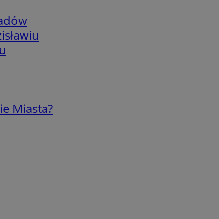
adów
isławiu
iu
ie Miasta?