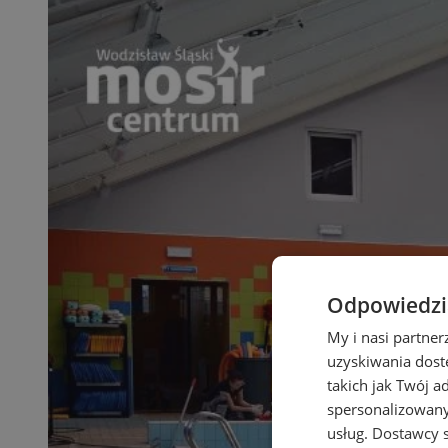
Odpowiedzia
My i nasi partne
uzyskiwania dost
takich jak Twój a
spersonalizowanyc
usług.
Dostawcy s