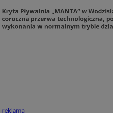
QeSessID
Kryta Pływalnia „MANTA” w Wodzisław
SessID
coroczna przerwa technologiczna, p
MvSessID
wykonania w normalnym trybie dzia
INGRESSCOOKIE
euds
__cf_bm
li_gc
__Secure-ROLLOU
reklama