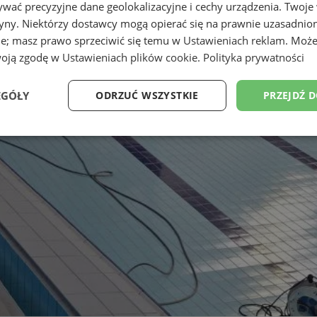
wać precyzyjne dane geolokalizacyjne i cechy urządzenia. Twoje
tryny. Niektórzy dostawcy mogą opierać się na prawnie uzasadnio
ie; masz prawo sprzeciwić się temu w
Ustawieniach reklam
. Może
woją zgodę w
Ustawieniach plików cookie
.
Polityka prywatności
EGÓŁY
ODRZUĆ WSZYSTKIE
PRZEJDŹ 
Wydajność
Targetowanie
Funkcjonalność
Ni
ezbędne
Wydajność
Targetowanie
Funkcjonalność
Niesklasyfikow
ie umożliwiają korzystanie z podstawowych funkcji strony internetowej, takich jak log
Bez niezbędnych plików cookie nie można prawidłowo korzystać ze strony internetowe
Okres
Provider
/
Domena
Opis
przechowywania