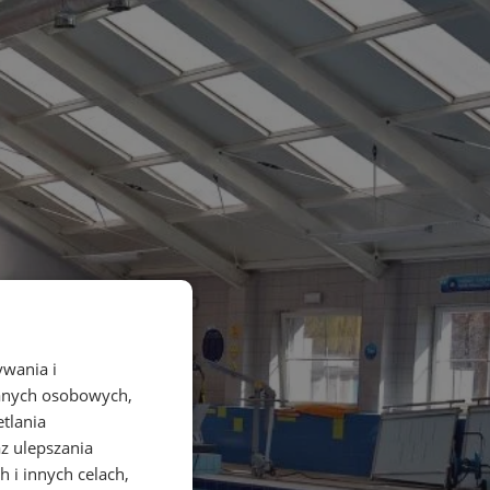
ywania i
danych osobowych,
etlania
az ulepszania
 i innych celach,