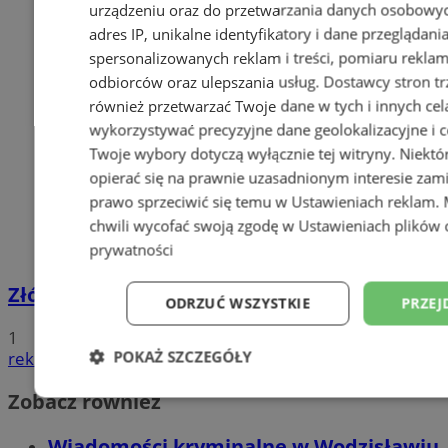
urządzeniu oraz do przetwarzania danych osobowych
adres IP, unikalne identyfikatory i dane przeglądani
spersonalizowanych reklam i treści, pomiaru reklam i
odbiorców oraz ulepszania usług.
Dostawcy stron tr
również przetwarzać Twoje dane w tych i innych cel
wykorzystywać precyzyjne dane geolokalizacyjne i c
Twoje wybory dotyczą wyłącznie tej witryny. Niekt
opierać się na prawnie uzasadnionym interesie zami
prawo sprzeciwić się temu w
Ustawieniach reklam
.
chwili wycofać swoją zgodę w
Ustawieniach plików 
prywatności
Złóż wniosek o dodatek węglowy
ODRZUĆ WSZYSTKIE
PRZEJ
1
POKAŻ SZCZEGÓŁY
reklama
Zobacz również
Niezbędne
Wydajność
Targetowani
Wiadomości kryminalne w Wodzisławiu