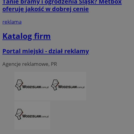
Tanie bramy i ogrodzenia Śląsk? Metbox
oferuje jakość w dobrej cenie
reklama
Katalog firm
Portal miejski - dział reklamy
CookieScriptConsent
4 tygodni
CookieScript
wodzislaw.com.pl
Agencje reklamowe, PR
VISITOR_PRIVACY_METADATA
5 miesi
YouTube
tygod
.youtube.com