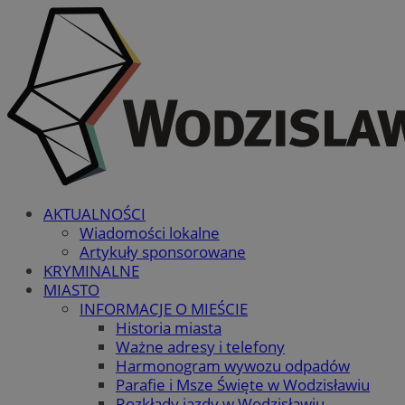
AKTUALNOŚCI
Wiadomości lokalne
Artykuły sponsorowane
KRYMINALNE
MIASTO
INFORMACJE O MIEŚCIE
Historia miasta
Ważne adresy i telefony
Harmonogram wywozu odpadów
Parafie i Msze Święte w Wodzisławiu
Rozkłady jazdy w Wodzisławiu