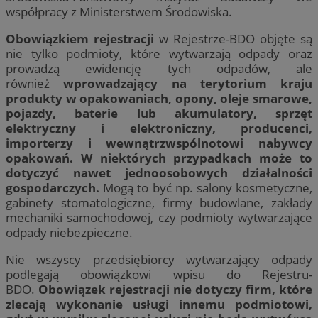
współpracy z Ministerstwem Środowiska.
Obowiązkiem rejestracji
w Rejestrze-BDO objęte są
nie tylko podmioty, które wytwarzają odpady oraz
prowadzą ewidencję tych odpadów, ale
również
wprowadzający na terytorium kraju
produkty w opakowaniach, opony, oleje smarowe,
pojazdy, baterie lub akumulatory, sprzęt
elektryczny i elektroniczny, producenci,
importerzy i wewnątrzwspólnotowi nabywcy
opakowań. W niektórych przypadkach może to
dotyczyć nawet jednoosobowych działalności
gospodarczych.
Mogą to być np. salony kosmetyczne,
gabinety stomatologiczne, firmy budowlane, zakłady
mechaniki samochodowej, czy podmioty wytwarzające
odpady niebezpieczne.
Nie wszyscy przedsiębiorcy wytwarzający odpady
podlegają obowiązkowi wpisu do Rejestru-
BDO.
Obowiązek rejestracji nie dotyczy firm, które
zlecają wykonanie usługi innemu podmiotowi,