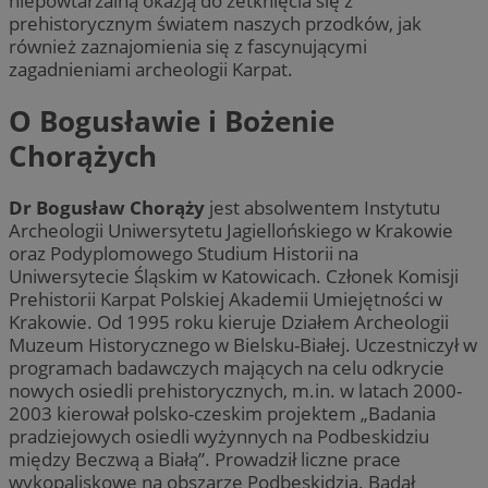
niepowtarzalną okazją do zetknięcia się z
prehistorycznym światem naszych przodków, jak
również zaznajomienia się z fascynującymi
zagadnieniami archeologii Karpat.
O Bogusławie i Bożenie
Chorążych
Dr Bogusław Chorąży
jest absolwentem Instytutu
Archeologii Uniwersytetu Jagiellońskiego w Krakowie
oraz Podyplomowego Studium Historii na
Uniwersytecie Śląskim w Katowicach. Członek Komisji
Prehistorii Karpat Polskiej Akademii Umiejętności w
Krakowie. Od 1995 roku kieruje Działem Archeologii
Muzeum Historycznego w Bielsku-Białej. Uczestniczył w
programach badawczych mających na celu odkrycie
nowych osiedli prehistorycznych, m.in. w latach 2000-
2003 kierował polsko-czeskim projektem „Badania
pradziejowych osiedli wyżynnych na Podbeskidziu
między Beczwą a Białą”. Prowadził liczne prace
wykopaliskowe na obszarze Podbeskidzia. Badał