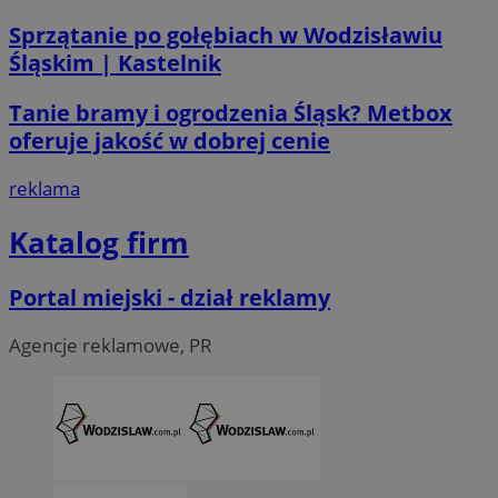
.linkedin.com
Sprzątanie po gołębiach w Wodzisławiu
Śląskim | Kastelnik
__Secure-ROLLOUT_TOKEN
.youtube.com
5 miesi
tygod
Tanie bramy i ogrodzenia Śląsk? Metbox
oferuje jakość w dobrej cenie
reklama
Katalog firm
Portal miejski - dział reklamy
Agencje reklamowe, PR