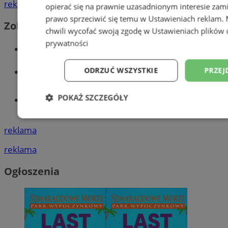
reklama
opierać się na prawnie uzasadnionym interesie zami
prawo sprzeciwić się temu w
Ustawieniach reklam
.
Zobacz również
chwili wycofać swoją zgodę w
Ustawieniach plików 
prywatności
Wiadomości kryminalne w Wodzisławiu
Wiadomości lokalne
ODRZUĆ WSZYSTKIE
PRZEJ
POKAŻ SZCZEGÓŁY
Tworzenie stron www - Wodzisław
Śląski
Niezbędne
Wydajność
Targetowani
reklama
reklama
Niesklasyfikowane
Ogłoszenia