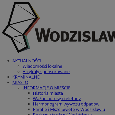
AKTUALNOŚCI
Wiadomości lokalne
Artykuły sponsorowane
KRYMINALNE
MIASTO
INFORMACJE O MIEŚCIE
Historia miasta
Ważne adresy i telefony
Harmonogram wywozu odpadów
Parafie i Msze Święte w Wodzisławiu
Rozkłady jazdy w Wodzisławiu