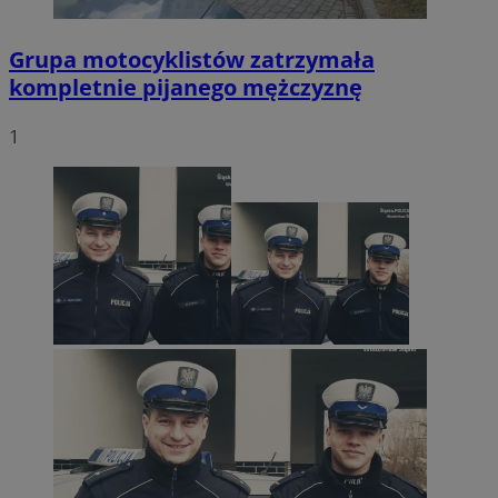
Grupa motocyklistów zatrzymała
kompletnie pijanego mężczyznę
1