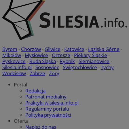
VISITOR_PRIVACY_METADATA
5 miesi
YouTube
tygod
.youtube.com
Bytom
-
Chorzów
-
Gliwice
-
Katowice
-
Łaziska Górne
-
Mikołów
-
Mysłowice
-
Orzesze
-
Piekary Śląskie
-
Pyskowice
-
Ruda Śląska
-
Rybnik
-
Siemianowice
-
Silesia.info.pl
-
Sosnowiec
-
Świętochłowice
-
Tychy
-
Wodzisław
-
Zabrze
-
Żory
Portal
Redakcja
Patronat medialny
Praktyki w silesia.info.pl
Regulaminy portalu
Polityka prywatności
Oferta
Napisz do nas