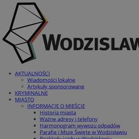
AKTUALNOŚCI
Wiadomości lokalne
Artykuły sponsorowane
KRYMINALNE
MIASTO
INFORMACJE O MIEŚCIE
Historia miasta
Ważne adresy i telefony
Harmonogram wywozu odpadów
Parafie i Msze Święte w Wodzisławiu
Rozkłady jazdy w Wodzisławiu