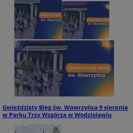
Gwieździsty Bieg św. Wawrzyńca 9 sierpnia
w Parku Trzy Wzgórza w Wodzisławiu