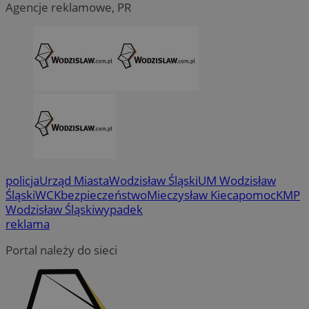
Agencje reklamowe, PR
policja
Urząd Miasta
Wodzisław Śląski
UM Wodzisław
Śląski
WCK
bezpieczeństwo
Mieczysław Kieca
pomoc
KMP
Wodzisław Śląski
wypadek
reklama
CookieScriptConsent
4 tygodni
CookieScript
wodzislaw.com.pl
Portal należy do sieci