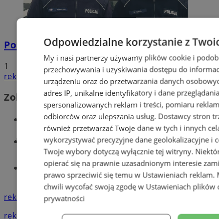
Odpowiedzialne korzystanie z Twoi
Policyjna eskorta na porodówkę
My i nasi partnerzy używamy plików cookie i podob
1
przechowywania i uzyskiwania dostępu do informac
reklama
urządzeniu oraz do przetwarzania danych osobowych
adres IP, unikalne identyfikatory i dane przeglądani
Zobacz również
spersonalizowanych reklam i treści, pomiaru reklam i
odbiorców oraz ulepszania usług.
Dostawcy stron tr
Wiadomości kryminalne w Wodzisławiu
również przetwarzać Twoje dane w tych i innych cel
Wiadomości lokalne
wykorzystywać precyzyjne dane geolokalizacyjne i c
Twoje wybory dotyczą wyłącznie tej witryny. Niekt
opierać się na prawnie uzasadnionym interesie zami
Tworzenie stron www - Wodzisław
prawo sprzeciwić się temu w
Ustawieniach reklam
.
Śląski
chwili wycofać swoją zgodę w
Ustawieniach plików 
reklama
prywatności
reklama