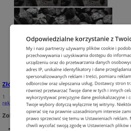
Odpowiedzialne korzystanie z Twoi
My i nasi partnerzy używamy plików cookie i podob
przechowywania i uzyskiwania dostępu do informac
urządzeniu oraz do przetwarzania danych osobowych
adres IP, unikalne identyfikatory i dane przeglądani
spersonalizowanych reklam i treści, pomiaru reklam i
Złóż wniosek o dodatek węglowy
odbiorców oraz ulepszania usług.
Dostawcy stron tr
również przetwarzać Twoje dane w tych i innych cel
1
wykorzystywać precyzyjne dane geolokalizacyjne i c
reklama
Twoje wybory dotyczą wyłącznie tej witryny. Niekt
opierać się na prawnie uzasadnionym interesie zami
Zobacz również
prawo sprzeciwić się temu w
Ustawieniach reklam
.
chwili wycofać swoją zgodę w
Ustawieniach plików 
Wiadomości kryminalne w Wodzisławiu