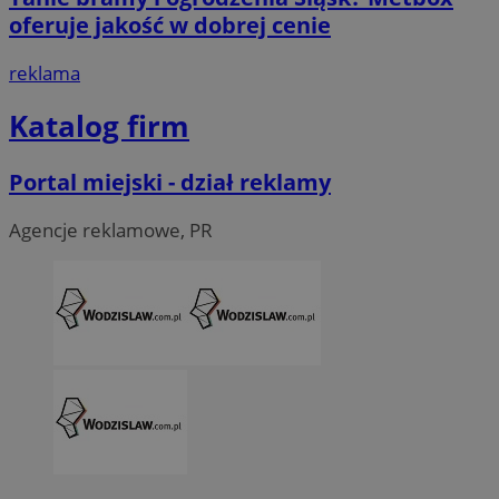
tygod
oferuje jakość w dobrej cenie
reklama
Katalog firm
Portal miejski - dział reklamy
Agencje reklamowe, PR
CookieScriptConsent
4 tygodni
CookieScript
wodzislaw.com.pl