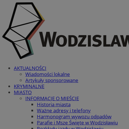
AKTUALNOŚCI
Wiadomości lokalne
Artykuły sponsorowane
KRYMINALNE
MIASTO
INFORMACJE O MIEŚCIE
Historia miasta
Ważne adresy i telefony
Harmonogram wywozu odpadów
Parafie i Msze Święte w Wodzisławiu
Rozkłady jazdy w Wodzisławiu