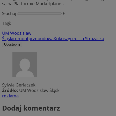
są na Platformie Marketplanet.
Słuchaj
⏵︎
Tagi:
UM Wodzisław
Śląski
remont
przebudowa
Kokoszyce
ulica Strażacka
Udostępnij
Sylwia Gerlaczek
Źródło:
UM Wodzisław Śląski
reklama
Dodaj komentarz