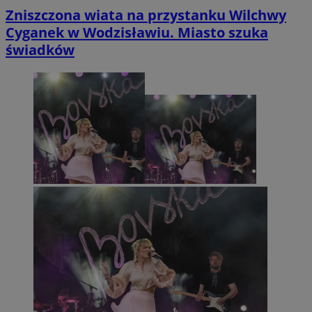
Zniszczona wiata na przystanku Wilchwy
Cyganek w Wodzisławiu. Miasto szuka
świadków