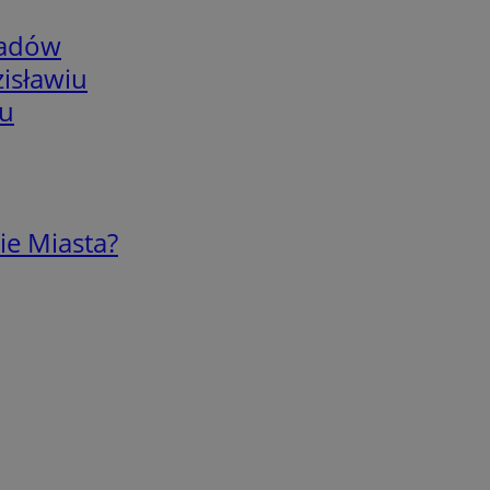
adów
isławiu
iu
ie Miasta?