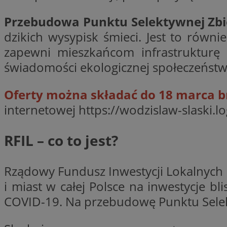
Przebudowa Punktu Selektywnej Zb
dzikich wysypisk śmieci. Jest to rów
CookieScriptConse
zapewni mieszkańcom infrastrukturę
świadomości ekologicznej społeczeństw
VISITOR_PRIVACY_
Oferty można składać do 18 marca br
internetowej https://wodzislaw-slaski.l
RFIL – co to jest?
suid
Rządowy Fundusz Inwestycji Lokalnych 
i miast w całej Polsce na inwestycje b
COVID-19. Na przebudowę Punktu Sele
Nazwa
Pro
Nazwa
Nazwa
Do
Nazwa
ustat_bzgfew1atv22
sa-user-id
google_push
.bi