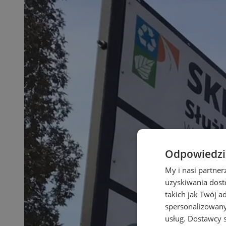
Odpowiedzia
My i nasi partne
uzyskiwania dost
takich jak Twój a
spersonalizowanyc
usług.
Dostawcy s