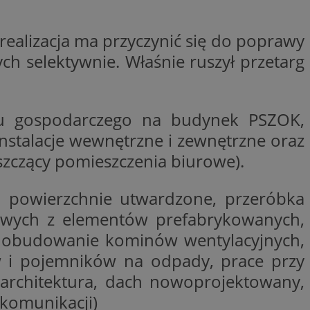
entyfikator sesji.
entyfikator sesji.
realizacja ma przyczynić się do poprawy
entyfikator sesji.
h selektywnie. Właśnie ruszył przetarg
erów obsługuje
ekście
lu optymalizacji
nku gospodarczego na budynek PSZOK,
 do przechowywania
niu do usług
nstalacje wewnętrzne i zewnętrzne oraz
e, czy użytkownik
enia lub reklamy.
zczący pomieszczenia biurowe).
niania ludzi i
trony internetowej,
e ważnych raportów
, powierzchnie utwardzone, przeróbka
ryny internetowej.
owych z elementów prefabrykowanych,
y gościa na
nych celów
 dobudowanie kominów wentylacyjnych,
 i pojemników na odpady, prace przy
ądzania
ych funkcji oraz
, architektura, dach nowoprojektowany,
a dostępu
alnych wersji
w komunikacji)
gle. Jest
znacza, że może być