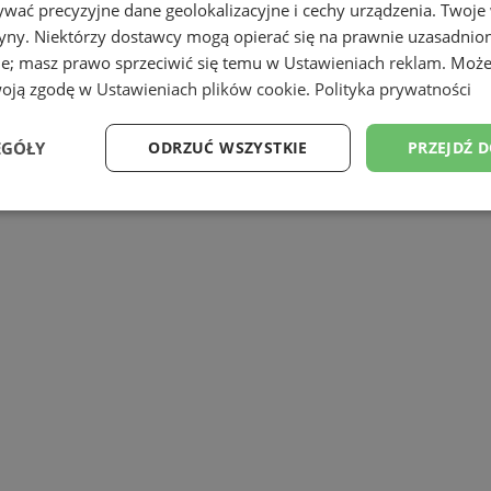
wać precyzyjne dane geolokalizacyjne i cechy urządzenia. Twoje
tryny. Niektórzy dostawcy mogą opierać się na prawnie uzasadnio
ie; masz prawo sprzeciwić się temu w
Ustawieniach reklam
. Może
woją zgodę w
Ustawieniach plików cookie
.
Polityka prywatności
omunalnych w Wodzisławiu Śląskim
zosta
EGÓŁY
ODRZUĆ WSZYSTKIE
PRZEJDŹ 
Wydajność
Targetowanie
Funkcjonalność
Ni
ezbędne
Wydajność
Targetowanie
Funkcjonalność
Niesklasyfikow
ie umożliwiają korzystanie z podstawowych funkcji strony internetowej, takich jak log
Bez niezbędnych plików cookie nie można prawidłowo korzystać ze strony internetowe
Okres
Provider
/
Domena
Opis
przechowywania