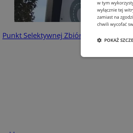
w tym wykorzysty
wyłącznie tej wi
zamiast na zgodz
chwili wycofać s
Punkt Selektywnej Zbiórki Odpadów K
POKAŻ SZCZ
Niezbędne
Ni
Niezbędne pliki cook
zarządzanie kontem. 
Nazwa