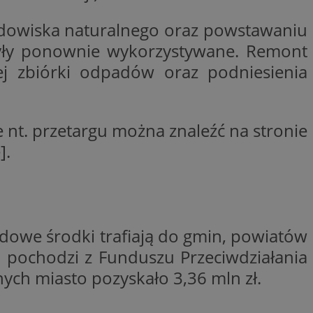
ctwem bezpiecznych
 tym samym
owiska naturalnego oraz powstawaniu
nych danych.
 były ponownie wykorzystywane. Remont
rzez usługę Cookie-
preferencji
j zbiórki odpadów oraz podniesienia
 na pliki cookie.
ookie Cookie-
nformacje o zgodzie
ncjach dotyczących
 nt. przetargu można znaleźć na stronie
ia z witryny.
olityki prywatności
].
ich przestrzeganie
temu użytkownik nie
woich preferencji,
 z regulacjami
 identyfikatora
dowe środki trafiają do gmin, powiatów
 i pochodzi z Funduszu Przeciwdziałania
h miasto pozyskało 3,36 mln zł.
 i przechowywania
ia interakcji