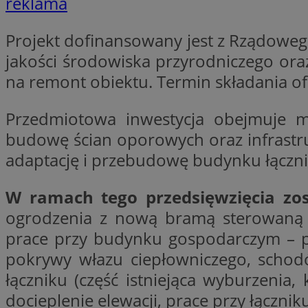
reklama
QeSessID
SessID
Projekt dofinansowany jest z Rządowego
MvSessID
jakości środowiska przyrodniczego ora
INGRESSCOOKIE
na remont obiektu. Termin składania of
Przedmiotowa inwestycja obejmuje m
euds
budowę ścian oporowych oraz infrastru
adaptację i przebudowę budynku łączni
__cf_bm
W ramach tego przedsięwzięcia z
ogrodzenia z nową bramą sterowaną 
li_gc
prace przy budynku gospodarczym – p
pokrywy włazu ciepłowniczego, scho
__Secure-ROLLOU
łączniku (część istniejąca wyburzenia
docieplenie elewacji, prace przy łącznik