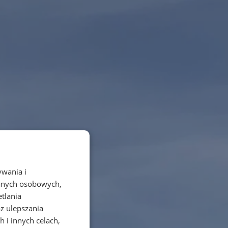
ywania i
danych osobowych,
etlania
az ulepszania
 i innych celach,