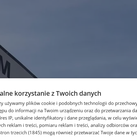
lne korzystanie z Twoich danych
rzy używamy plików cookie i podobnych technologii do przechow
ępu do informacji na Twoim urządzeniu oraz do przetwarzania 
dres IP, unikalne identyfikatory i dane przeglądania, w celu wyświ
h reklam i treści, pomiaru reklam i treści, analizy odbiorców or
tron trzecich (1845)
mogą również przetwarzać Twoje dane w tych