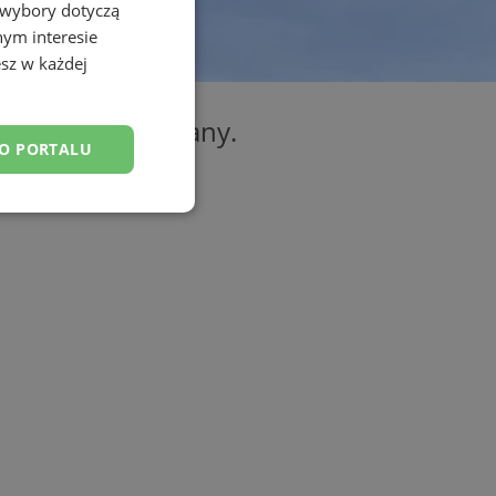
 wybory dotyczą
nym interesie
sz w każdej
nie przebudowany.
DO PORTALU
esklasyfikowane
ane
owanie użytkownika i
j.