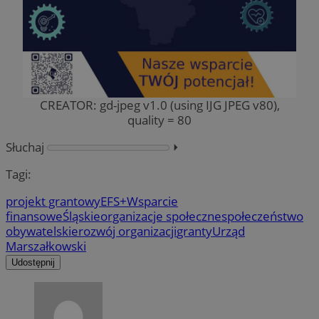
CREATOR: gd-jpeg v1.0 (using IJG JPEG v80),
quality = 80
Słuchaj
⏵︎
Tagi:
projekt grantowy
EFS+
Wsparcie
finansowe
Śląskie
organizacje społeczne
społeczeństwo
obywatelskie
rozwój organizacji
granty
Urząd
Marszałkowski
Udostępnij