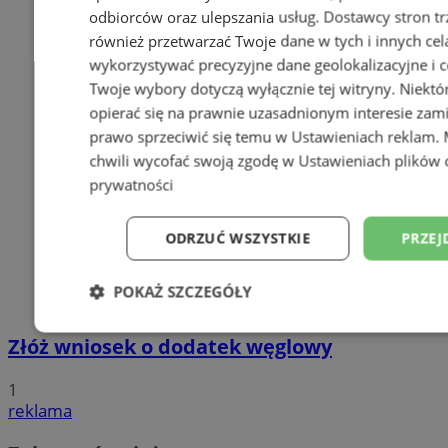
odbiorców oraz ulepszania usług.
Dostawcy stron tr
również przetwarzać Twoje dane w tych i innych cel
wykorzystywać precyzyjne dane geolokalizacyjne i c
Twoje wybory dotyczą wyłącznie tej witryny. Niekt
opierać się na prawnie uzasadnionym interesie zami
prawo sprzeciwić się temu w
Ustawieniach reklam
.
chwili wycofać swoją zgodę w
Ustawieniach plików 
prywatności
ODRZUĆ WSZYSTKIE
PRZEJ
POKAŻ SZCZEGÓŁY
Niezbędne
Wydajność
Targetowani
Złóż wniosek o dodatek węglowy
1
reklama
Niesklasyfikowane