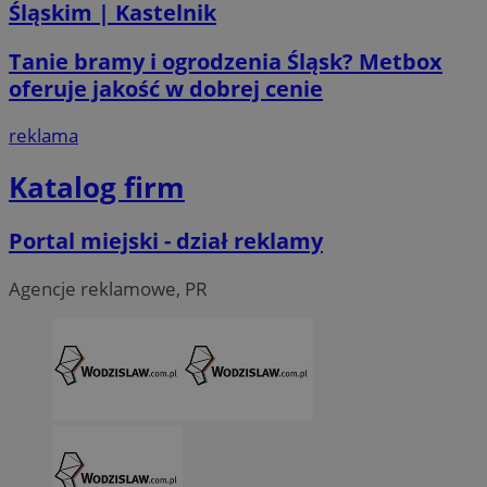
Śląskim | Kastelnik
Tanie bramy i ogrodzenia Śląsk? Metbox
oferuje jakość w dobrej cenie
CookieScriptConsent
4 tygodni
CookieScript
reklama
wodzislaw.com.pl
Katalog firm
Portal miejski - dział reklamy
Agencje reklamowe, PR
VISITOR_PRIVACY_METADATA
5 miesi
YouTube
tygod
.youtube.com