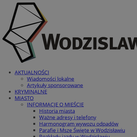
AKTUALNOŚCI
Wiadomości lokalne
Artykuły sponsorowane
KRYMINALNE
MIASTO
INFORMACJE O MIEŚCIE
Historia miasta
Ważne adresy i telefony
Harmonogram wywozu odpadów
Parafie i Msze Święte w Wodzisławiu
Rozkłady jazdy w Wodzisławiu