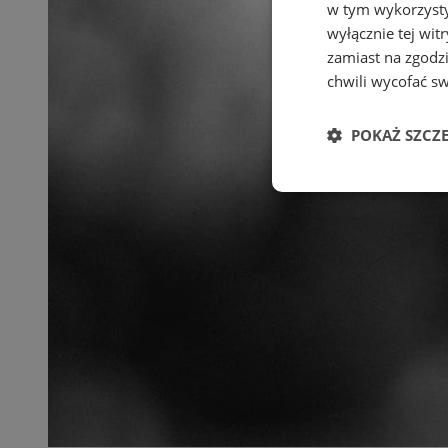
w tym wykorzysty
wyłącznie tej wi
zamiast na zgodz
chwili wycofać s
POKAŻ SZCZ
Niezbędne
Ni
Niezbędne pliki cook
zarządzanie kontem. 
Nazwa