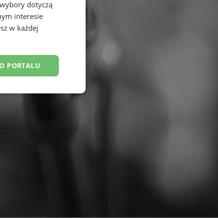
 wybory dotyczą
nym interesie
sz w każdej
DO PORTALU
esklasyfikowane
ane
owanie użytkownika i
j.