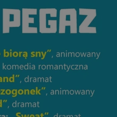
ctwem bezpiecznych
 tym samym
nych danych.
rzez usługę Cookie-
preferencji
 na pliki cookie.
ookie Cookie-
nformacje o zgodzie
ncjach dotyczących
ia z witryny.
olityki prywatności
ich przestrzeganie
temu użytkownik nie
woich preferencji,
 z regulacjami
 identyfikatora
 i przechowywania
ia interakcji