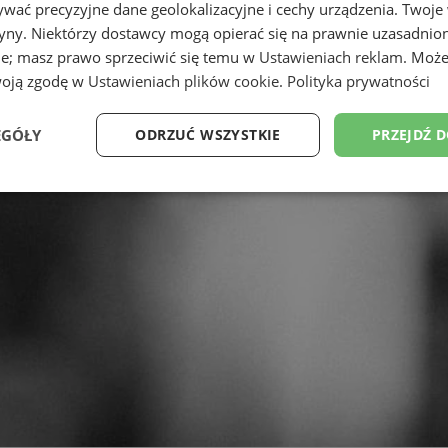
wać precyzyjne dane geolokalizacyjne i cechy urządzenia. Twoje
tryny. Niektórzy dostawcy mogą opierać się na prawnie uzasadnio
ie; masz prawo sprzeciwić się temu w
Ustawieniach reklam
. Może
woją zgodę w
Ustawieniach plików cookie
.
Polityka prywatności
EGÓŁY
ODRZUĆ WSZYSTKIE
PRZEJDŹ 
Wydajność
Targetowanie
Funkcjonalność
Ni
ezbędne
Wydajność
Targetowanie
Funkcjonalność
Niesklasyfikow
ie umożliwiają korzystanie z podstawowych funkcji strony internetowej, takich jak log
Bez niezbędnych plików cookie nie można prawidłowo korzystać ze strony internetowe
Okres
Provider
/
Domena
Opis
przechowywania