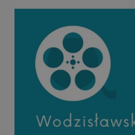
QeSessID
SessID
MvSessID
INGRESSCOOKIE
euds
__cf_bm
li_gc
__Secure-ROLLOU