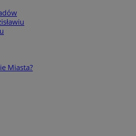
adów
isławiu
iu
ie Miasta?