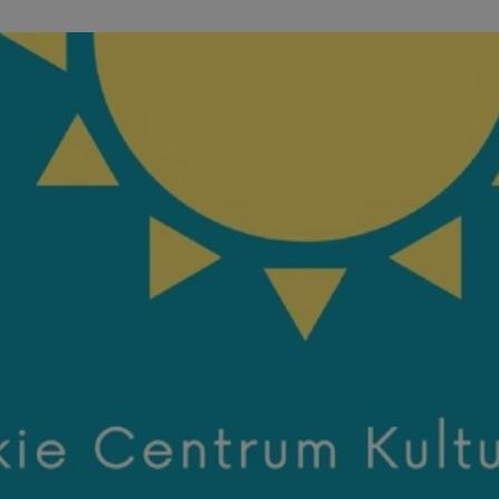
wodzislaw.com.pl
1 rok
Ten plik cookie przechowuje id
wodzislaw.com.pl
1 rok
Ten plik cookie przechowuje id
wodzislaw.com.pl
1 rok
Ten plik cookie przechowuje id
Sesja
Rejestruje, który klaster serw
NGINX Inc.
gościa. Jest to używane w kont
bh.contextweb.com
równoważenia obciążenia w ce
doświadczenia użytkownika.
.rfihub.com
Sesja
Ten plik cookie jest używany
zgody użytkownika w odniesie
śledzenia. Zazwyczaj rejestruj
zdecydował się na usługi śledz
29 minut 55
Ten plik cookie służy do rozróż
Cloudflare Inc.
sekund
botów. Jest to korzystne dla s
.temu.com
ponieważ umożliwia tworzeni
na temat korzystania z jej wit
Google Privacy Policy
5 miesięcy 4
Służy do przechowywania zgod
LinkedIn
tygodnie
używanie plików cookie do in
Corporation
.linkedin.com
T_TOKEN
.youtube.com
5 miesięcy 4
używane przez Google do zarz
tygodnie
wdrażaniem i testowaniem now
usług. Służy do kontrolowani
użytkowników do eksperyment
funkcji w różnych usługach Goo
oznaczone jako "secure", co o