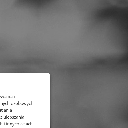
ywania i
danych osobowych,
etlania
az ulepszania
 i innych celach,