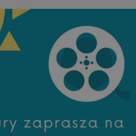
entyfikator sesji.
entyfikator sesji.
entyfikator sesji.
erów obsługuje
ekście
lu optymalizacji
 do przechowywania
niu do usług
e, czy użytkownik
enia lub reklamy.
niania ludzi i
trony internetowej,
e ważnych raportów
ryny internetowej.
y gościa na
nych celów
ądzania
ych funkcji oraz
a dostępu
alnych wersji
gle. Jest
znacza, że może być