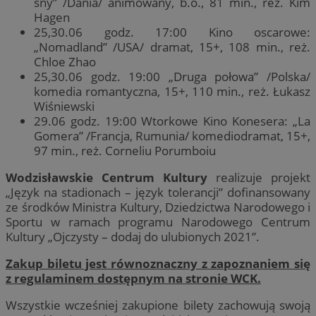
sny” /Dania/ animowany, b.o., 81 min., reż. Kim
Hagen
25,30.06 godz. 17:00 Kino oscarowe:
„Nomadland” /USA/ dramat, 15+, 108 min., reż.
Chloe Zhao
25,30.06 godz. 19:00 „Druga połowa” /Polska/
komedia romantyczna, 15+, 110 min., reż. Łukasz
Wiśniewski
29.06 godz. 19:00 Wtorkowe Kino Konesera: „La
Gomera” /Francja, Rumunia/ komediodramat, 15+,
97 min., reż. Corneliu Porumboiu
Wodzisławskie Centrum Kultury
realizuje projekt
„Język na stadionach – język tolerancji” dofinansowany
ze środków Ministra Kultury, Dziedzictwa Narodowego i
Sportu w ramach programu Narodowego Centrum
Kultury „Ojczysty – dodaj do ulubionych 2021”.
Zakup biletu jest równoznaczny z zapoznaniem się
z regulaminem dostępnym na stronie WCK.
Wszystkie wcześniej zakupione bilety zachowują swoją