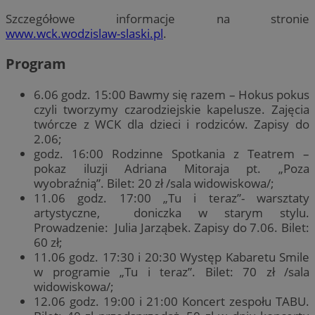
Szczegółowe informacje na stronie
www.wck.wodzislaw-slaski.pl
.
Program
6.06 godz. 15:00 Bawmy się razem – Hokus pokus
czyli tworzymy czarodziejskie kapelusze. Zajęcia
twórcze z WCK dla dzieci i rodziców. Zapisy do
2.06;
godz. 16:00 Rodzinne Spotkania z Teatrem –
pokaz iluzji Adriana Mitoraja pt. „Poza
wyobraźnią”. Bilet: 20 zł /sala widowiskowa/;
11.06 godz. 17:00 „Tu i teraz”- warsztaty
artystyczne, doniczka w starym stylu.
Prowadzenie: Julia Jarząbek. Zapisy do 7.06. Bilet:
60 zł;
11.06 godz. 17:30 i 20:30 Występ Kabaretu Smile
w programie „Tu i teraz”. Bilet: 70 zł /sala
widowiskowa/;
12.06 godz. 19:00 i 21:00 Koncert zespołu TABU.