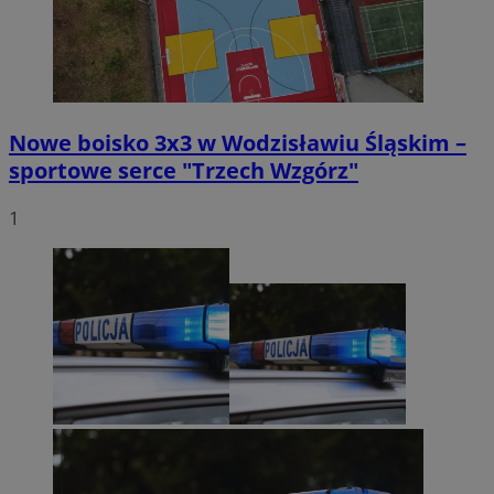
Nowe boisko 3x3 w Wodzisławiu Śląskim –
sportowe serce "Trzech Wzgórz"
1