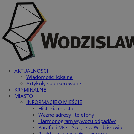
AKTUALNOŚCI
Wiadomości lokalne
Artykuły sponsorowane
KRYMINALNE
MIASTO
INFORMACJE O MIEŚCIE
Historia miasta
Ważne adresy i telefony
Harmonogram wywozu odpadów
Parafie i Msze Święte w Wodzisławiu
Rozkłady jazdy w Wodzisławiu