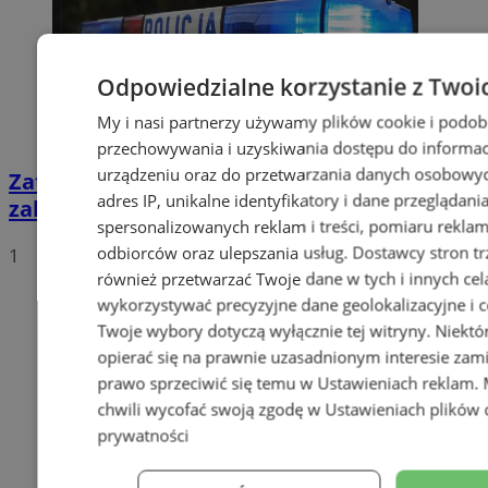
Odpowiedzialne korzystanie z Twoi
My i nasi partnerzy używamy plików cookie i podob
przechowywania i uzyskiwania dostępu do informac
urządzeniu oraz do przetwarzania danych osobowych
Zatrzymany za złamanie podwójnego
adres IP, unikalne identyfikatory i dane przeglądani
zakazu prowadzenia pojazdów!
spersonalizowanych reklam i treści, pomiaru reklam i
odbiorców oraz ulepszania usług.
Dostawcy stron tr
1
również przetwarzać Twoje dane w tych i innych cel
wykorzystywać precyzyjne dane geolokalizacyjne i c
Twoje wybory dotyczą wyłącznie tej witryny. Niekt
opierać się na prawnie uzasadnionym interesie zami
prawo sprzeciwić się temu w
Ustawieniach reklam
.
chwili wycofać swoją zgodę w
Ustawieniach plików 
prywatności