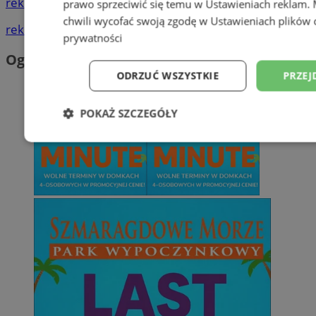
reklama
prawo sprzeciwić się temu w
Ustawieniach reklam
.
chwili wycofać swoją zgodę w
Ustawieniach plików 
reklama
prywatności
Ogłoszenia
ODRZUĆ WSZYSTKIE
PRZEJ
POKAŻ SZCZEGÓŁY
Niezbędne
Wydajność
Targetowani
Niesklasyfikowane
Niezbędne
Wydajność
Targetowanie
Funkcjonalno