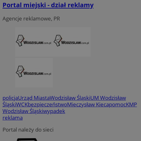
Portal miejski - dział reklamy
__Secure-ROLLOUT_TOKEN
.youtube.com
5 miesi
Agencje reklamowe, PR
tygod
policja
Urząd Miasta
Wodzisław Śląski
UM Wodzisław
Śląski
WCK
bezpieczeństwo
Mieczysław Kieca
pomoc
KMP
Wodzisław Śląski
wypadek
reklama
Portal należy do sieci
CookieScriptConsent
4 tygodni
CookieScript