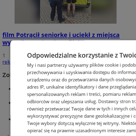
film
Potrącił seniorkę i uciekł z miejsca
wypadku. 20-latek trafił do aresztu
Odpowiedzialne korzystanie z Twoi
1
reklama
My i nasi partnerzy używamy plików cookie i podob
przechowywania i uzyskiwania dostępu do informac
Zobacz również
urządzeniu oraz do przetwarzania danych osobowych
adres IP, unikalne identyfikatory i dane przeglądani
Wiadomości kryminalne w Wodzisławiu
spersonalizowanych reklam i treści, pomiaru reklam i
odbiorców oraz ulepszania usług.
Dostawcy stron tr
Wiadomości lokalne
również przetwarzać Twoje dane w tych i innych cel
wykorzystywać precyzyjne dane geolokalizacyjne i c
Tworzenie stron www - Wodzisław
Twoje wybory dotyczą wyłącznie tej witryny. Niekt
Śląski
opierać się na prawnie uzasadnionym interesie zami