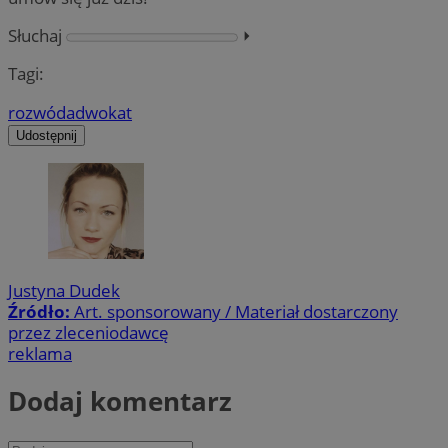
Słuchaj
⏵︎
Tagi:
rozwód
adwokat
Udostępnij
Justyna Dudek
Źródło:
Art. sponsorowany / Materiał dostarczony
przez zleceniodawcę
reklama
Dodaj komentarz