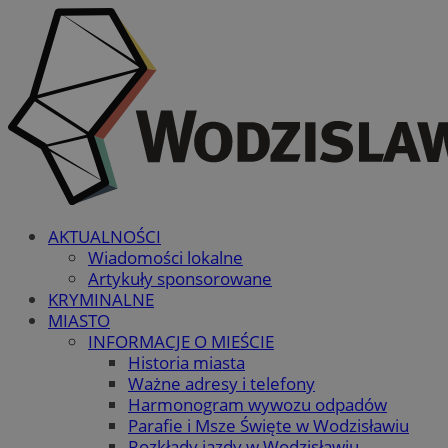
AKTUALNOŚCI
Wiadomości lokalne
Artykuły sponsorowane
KRYMINALNE
MIASTO
INFORMACJE O MIEŚCIE
Historia miasta
Ważne adresy i telefony
Harmonogram wywozu odpadów
Parafie i Msze Święte w Wodzisławiu
Rozkłady jazdy w Wodzisławiu