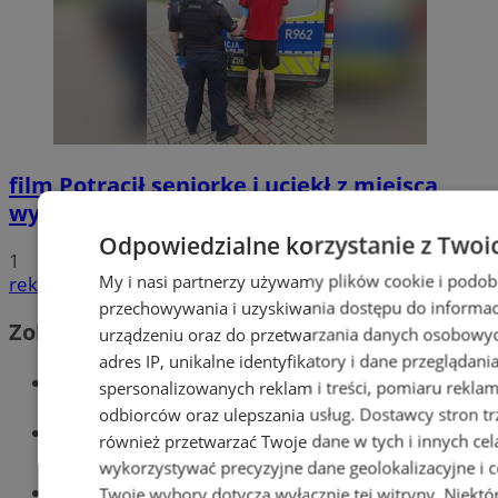
film
Potrącił seniorkę i uciekł z miejsca
wypadku. 20-latek trafił do aresztu
Odpowiedzialne korzystanie z Twoi
1
My i nasi partnerzy używamy plików cookie i podob
reklama
przechowywania i uzyskiwania dostępu do informac
Zobacz również
urządzeniu oraz do przetwarzania danych osobowych
adres IP, unikalne identyfikatory i dane przeglądani
Wiadomości kryminalne w Wodzisławiu
spersonalizowanych reklam i treści, pomiaru reklam i
odbiorców oraz ulepszania usług.
Dostawcy stron tr
Wiadomości lokalne
również przetwarzać Twoje dane w tych i innych cel
wykorzystywać precyzyjne dane geolokalizacyjne i c
Tworzenie stron www - Wodzisław
Twoje wybory dotyczą wyłącznie tej witryny. Niekt