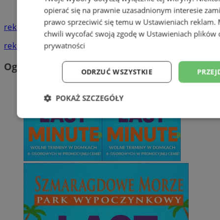
Śląski
opierać się na prawnie uzasadnionym interesie zami
prawo sprzeciwić się temu w
Ustawieniach reklam
.
reklama
chwili wycofać swoją zgodę w
Ustawieniach plików 
reklama
prywatności
Ogłoszenia
ODRZUĆ WSZYSTKIE
PRZEJ
POKAŻ SZCZEGÓŁY
Niezbędne
Wydajność
Targetowani
Niesklasyfikowane