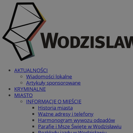
AKTUALNOŚCI
Wiadomości lokalne
Artykuły sponsorowane
KRYMINALNE
MIASTO
INFORMACJE O MIEŚCIE
Historia miasta
Ważne adresy i telefony
Harmonogram wywozu odpadów
Parafie i Msze Święte w Wodzisławiu
Rozkłady jazdy w Wodzisławiu