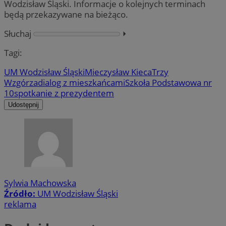
Wodzisław Śląski. Informacje o kolejnych terminach
będą przekazywane na bieżąco.
Słuchaj
⏵︎
Tagi:
UM Wodzisław Śląski
Mieczysław Kieca
Trzy
Wzgórza
dialog z mieszkańcami
Szkoła Podstawowa nr
10
spotkanie z prezydentem
Udostępnij
Sylwia Machowska
Źródło:
UM Wodzisław Śląski
reklama