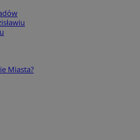
adów
isławiu
iu
ie Miasta?