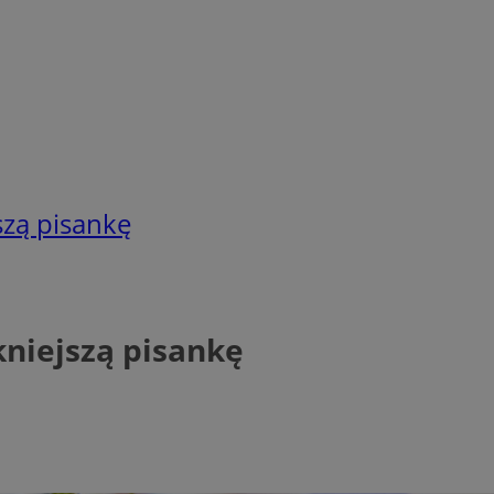
szą pisankę
kniejszą pisankę