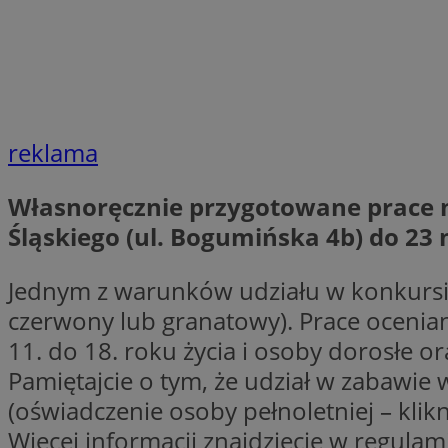
QeSessID
SessID
MvSessID
INGRESSCOOKIE
reklama
euds
Własnoręcznie przygotowane prace m
Śląskiego (ul. Bogumińska 4b) do 23 m
__cf_bm
Jednym z warunków udziału w konkursie 
czerwony lub granatowy). Prace oceniane
li_gc
11. do 18. roku życia i osoby dorosłe o
Pamiętajcie o tym, że udział w zabawi
__Secure-ROLLOU
(oświadczenie osoby pełnoletniej – klikn
Więcej informacji znajdziecie w regulami