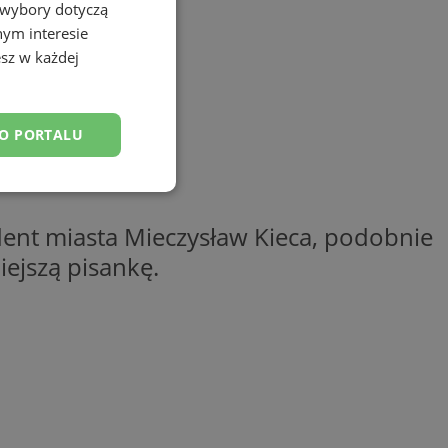
 wybory dotyczą
nym interesie
sz w każdej
DO PORTALU
esklasyfikowane
ydent miasta Mieczysław Kieca, podobnie
ejszą pisankę.
ane
owanie użytkownika i
j.