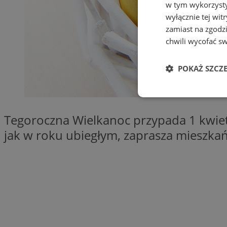
w tym wykorzysty
wyłącznie tej wi
zamiast na zgodz
chwili wycofać s
POKAŻ SZCZ
Niezbędne
Tegoroczna Wielkanoc przypada 1 kwietn
jak w roku ubiegłym, zaprasza mieszkań
Ni
Niezbędne pliki cook
zarządzanie kontem. 
Nazwa