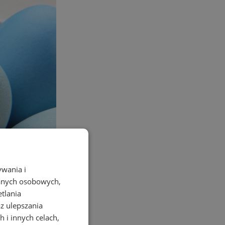
ywania i
danych osobowych,
etlania
az ulepszania
 i innych celach,