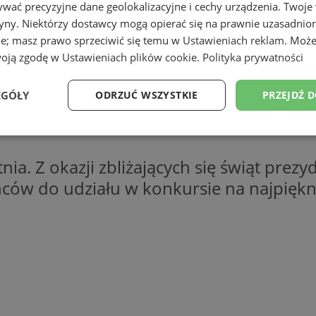
wać precyzyjne dane geolokalizacyjne i cechy urządzenia. Twoje
tryny. Niektórzy dostawcy mogą opierać się na prawnie uzasadnio
ie; masz prawo sprzeciwić się temu w
Ustawieniach reklam
. Może
woją zgodę w
Ustawieniach plików cookie
.
Polityka prywatności
EGÓŁY
ODRZUĆ WSZYSTKIE
PRZEJDŹ 
Wydajność
Targetowanie
Funkcjonalność
Ni
ia. Z okazji zbliżających się świąt prez
ców do udziału w konkursie na najpiękni
ezbędne
Wydajność
Targetowanie
Funkcjonalność
Niesklasyfikow
ie umożliwiają korzystanie z podstawowych funkcji strony internetowej, takich jak log
Bez niezbędnych plików cookie nie można prawidłowo korzystać ze strony internetowe
Okres
Provider
/
Domena
Opis
przechowywania