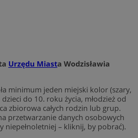
entyfikator sesji.
entyfikator sesji.
entyfikator sesji.
erów obsługuje
ekście
lu optymalizacji
 do przechowywania
niu do usług
nta
Urzędu Miast
a Wodzisławia
e, czy użytkownik
enia lub reklamy.
niania ludzi i
trony internetowej,
e ważnych raportów
ła minimum jeden miejski kolor (szary,
ryny internetowej.
dzieci do 10. roku życia, młodzież od
y gościa na
nych celów
aca zbiorowa całych rodzin lub grup.
ą na przetwarzanie danych osobowych
ądzania
ych funkcji oraz
niepełnoletniej – kliknij, by pobrać).
a dostępu
alnych wersji
gle. Jest
znacza, że może być