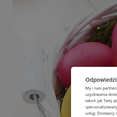
Odpowiedzia
My i nasi partne
uzyskiwania dost
takich jak Twój a
spersonalizowanyc
usług.
Dostawcy s