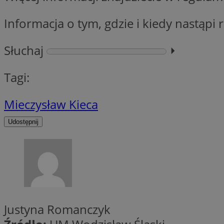
Informacja o tym, gdzie i kiedy nastąpi
CookieScriptConse
Słuchaj
⏵︎
Tagi:
VISITOR_PRIVACY_
Mieczysław Kieca
Udostępnij
suid
Nazwa
Pro
Nazwa
Nazwa
Justyna Romanczyk
Do
Nazwa
ustat_bzgfew1atv22
sa-user-id
google_push
.bi