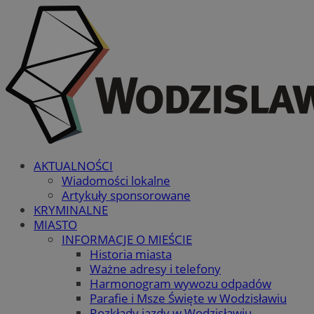
AKTUALNOŚCI
Wiadomości lokalne
Artykuły sponsorowane
KRYMINALNE
MIASTO
INFORMACJE O MIEŚCIE
Historia miasta
Ważne adresy i telefony
Harmonogram wywozu odpadów
Parafie i Msze Święte w Wodzisławiu
Rozkłady jazdy w Wodzisławiu