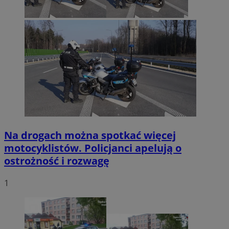
Na drogach można spotkać więcej
motocyklistów. Policjanci apelują o
ostrożność i rozwagę
1