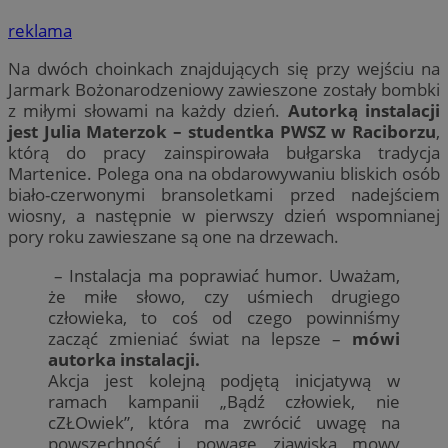
reklama
Na dwóch choinkach znajdujących się przy wejściu na
Jarmark Bożonarodzeniowy zawieszone zostały bombki
z miłymi słowami na każdy dzień.
Autorką instalacji
jest Julia Materzok – studentka PWSZ w Raciborzu
,
którą do pracy zainspirowała bułgarska tradycja
Martenice. Polega ona na obdarowywaniu bliskich osób
biało-czerwonymi bransoletkami przed nadejściem
wiosny, a następnie w pierwszy dzień wspomnianej
pory roku zawieszane są one na drzewach.
– Instalacja ma poprawiać humor. Uważam,
że miłe słowo, czy uśmiech drugiego
człowieka, to coś od czego powinniśmy
zacząć zmieniać świat na lepsze –
mówi
autorka instalacji.
Akcja jest kolejną podjętą inicjatywą w
ramach kampanii „Bądź człowiek, nie
cZŁOwiek”, która ma zwrócić uwagę na
powszechność i powagę zjawiska mowy