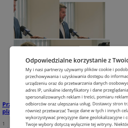
Odpowiedzialne korzystanie z Twoi
My i nasi partnerzy używamy plików cookie i podob
przechowywania i uzyskiwania dostępu do informac
urządzeniu oraz do przetwarzania danych osobowych
adres IP, unikalne identyfikatory i dane przeglądani
spersonalizowanych reklam i treści, pomiaru reklam i
Przyszłość Wodzisławia Śląskiego:
odbiorców oraz ulepszania usług.
Dostawcy stron tr
planowane inwestycje na 2025 rok
również przetwarzać Twoje dane w tych i innych cel
wykorzystywać precyzyjne dane geolokalizacyjne i c
1
Twoje wybory dotyczą wyłącznie tej witryny. Niekt