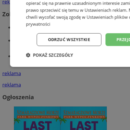
reklama
opierać się na prawnie uzasadnionym interesie zami
prawo sprzeciwić się temu w
Ustawieniach reklam
.
Zobacz również
chwili wycofać swoją zgodę w
Ustawieniach plików 
prywatności
Wiadomości kryminalne w Wodzisławiu
Wiadomości lokalne
ODRZUĆ WSZYSTKIE
PRZEJ
POKAŻ SZCZEGÓŁY
Tworzenie stron www - Wodzisław
Śląski
Niezbędne
Wydajność
Targetowani
reklama
reklama
Niesklasyfikowane
Ogłoszenia