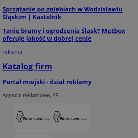
.linkedin.com
Sprzątanie po gołębiach w Wodzisławiu
Śląskim | Kastelnik
__Secure-ROLLOUT_TOKEN
.youtube.com
5 miesi
tygod
Tanie bramy i ogrodzenia Śląsk? Metbox
oferuje jakość w dobrej cenie
reklama
Katalog firm
Portal miejski - dział reklamy
Agencje reklamowe, PR