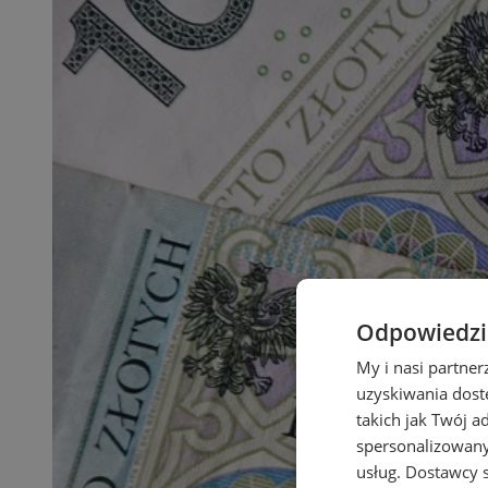
Odpowiedzia
My i nasi partne
uzyskiwania dost
takich jak Twój a
spersonalizowanyc
usług.
Dostawcy s