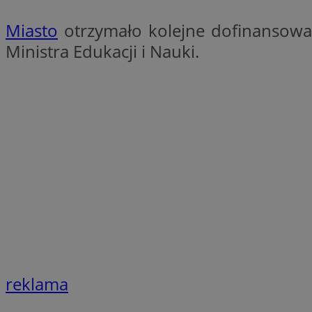
QeSessID
Miasto
otrzymało kolejne dofinansowa
SessID
Ministra Edukacji i Nauki.
MvSessID
INGRESSCOOKIE
euds
__cf_bm
li_gc
__Secure-ROLLOU
reklama