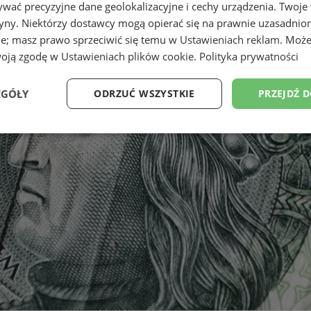
wać precyzyjne dane geolokalizacyjne i cechy urządzenia. Twoje
tryny. Niektórzy dostawcy mogą opierać się na prawnie uzasadnio
ie; masz prawo sprzeciwić się temu w
Ustawieniach reklam
. Może
woją zgodę w
Ustawieniach plików cookie
.
Polityka prywatności
EGÓŁY
ODRZUĆ WSZYSTKIE
PRZEJDŹ 
Wydajność
Targetowanie
Funkcjonalność
Ni
ezbędne
Wydajność
Targetowanie
Funkcjonalność
Niesklasyfikow
ie umożliwiają korzystanie z podstawowych funkcji strony internetowej, takich jak log
Bez niezbędnych plików cookie nie można prawidłowo korzystać ze strony internetowe
Okres
Provider
/
Domena
Opis
przechowywania