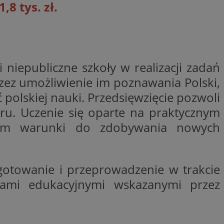
8 tys. zł.
ctwem bezpiecznych
 tym samym
nych danych.
rzez usługę Cookie-
preferencji
 na pliki cookie.
ookie Cookie-
niepubliczne szkoły w realizacji zadań
nformacje o zgodzie
rzez umożliwienie im poznawania Polski,
ncjach dotyczących
ia z witryny.
ć polskiej nauki. Przedsięwzięcie pozwoli
olityki prywatności
ich przestrzeganie
aru. Uczenie się oparte na praktycznym
temu użytkownik nie
woich preferencji,
niom warunki do zdobywania nowych
 z regulacjami
 identyfikatora
gotowanie i przeprowadzenie w trakcie
rami edukacyjnymi wskazanymi przez
 i przechowywania
ia interakcji