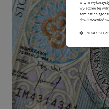
w tym wykorzysty
wyłącznie tej wi
zamiast na zgodz
chwili wycofać s
POKAŻ SZCZ
Niezbędne
Ni
Niezbędne pliki cook
zarządzanie kontem. 
Nazwa