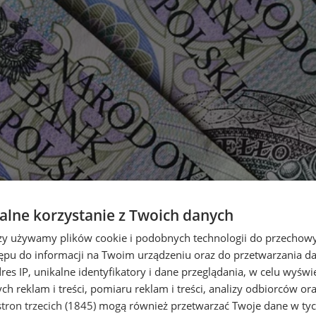
lne korzystanie z Twoich danych
rzy używamy plików cookie i podobnych technologii do przechow
ępu do informacji na Twoim urządzeniu oraz do przetwarzania 
dres IP, unikalne identyfikatory i dane przeglądania, w celu wyświ
h reklam i treści, pomiaru reklam i treści, analizy odbiorców or
tron trzecich (1845)
mogą również przetwarzać Twoje dane w tych