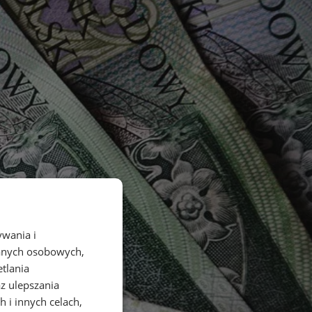
ywania i
danych osobowych,
etlania
az ulepszania
 i innych celach,