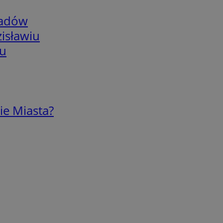
adów
isławiu
iu
ie Miasta?