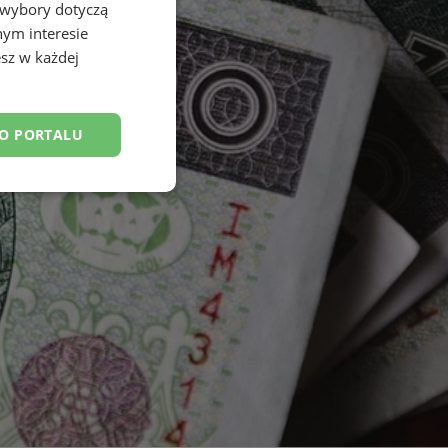
 wybory dotyczą
nym interesie
sz w każdej
DO PORTALU
esklasyfikowane
ane
owanie użytkownika i
j.