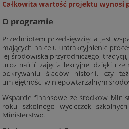
Całkowita wartość projektu wynosi pon
O programie
CookieScriptConse
Przedmiotem przedsięwzięcia jest wspa
VISITOR_PRIVACY_
mających na celu uatrakcyjnienie proce
jej środowiska przyrodniczego, tradycji,
urozmaicić zajęcia lekcyjne, dzięki c
odkrywaniu śladów historii, czy 
umiejętności w niepowtarzalnym środo
suid
Wsparcie finansowe ze środków Minist
roku szkolnego wycieczek szkolnyc
Ministerstwo.
Nazwa
Pro
Nazwa
Nazwa
Do
Nazwa
ustat_bzgfew1atv22
sa-user-id
google_push
.bi